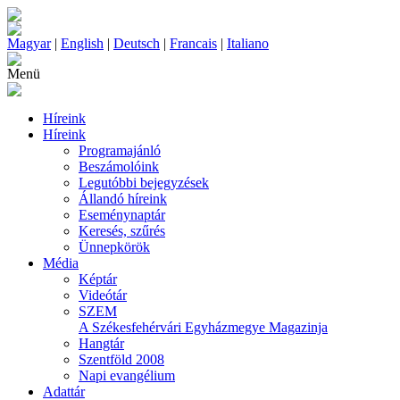
Magyar
|
English
|
Deutsch
|
Francais
|
Italiano
Menü
Híreink
Híreink
Programajánló
Beszámolóink
Legutóbbi bejegyzések
Állandó híreink
Eseménynaptár
Keresés, szűrés
Ünnepkörök
Média
Képtár
Videótár
SZEM
A Székesfehérvári Egyházmegye Magazinja
Hangtár
Szentföld 2008
Napi evangélium
Adattár