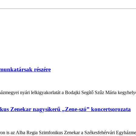
i munkatársak részére
házmegyei nyári lelkigyakorlatát a Bodajki Segítő Szűz Mária kegyhelyen
ikus Zenekar nagysikerű „Zene-szó” koncertsorozata
yáron is az Alba Regia Szimfonikus Zenekar a Székesfehérvári Egyház