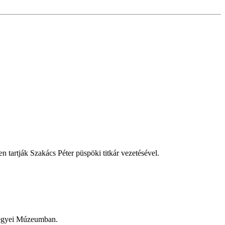
 tartják Szakács Péter püspöki titkár vezetésével.
megyei Múzeumban.