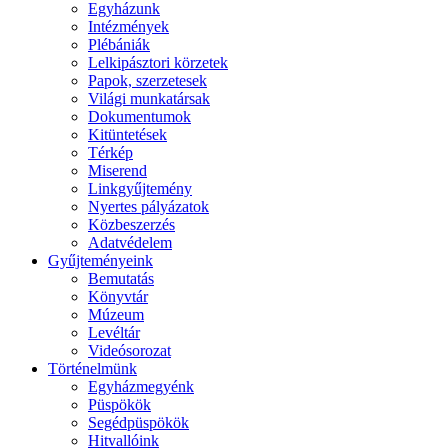
Egyházunk
Intézmények
Plébániák
Lelkipásztori körzetek
Papok, szerzetesek
Világi munkatársak
Dokumentumok
Kitüntetések
Térkép
Miserend
Linkgyűjtemény
Nyertes pályázatok
Közbeszerzés
Adatvédelem
Gyűjteményeink
Bemutatás
Könyvtár
Múzeum
Levéltár
Videósorozat
Történelmünk
Egyházmegyénk
Püspökök
Segédpüspökök
Hitvallóink