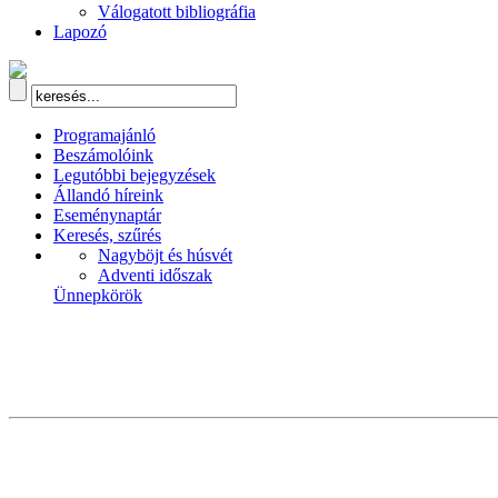
Válogatott bibliográfia
Lapozó
Programajánló
Beszámolóink
Legutóbbi bejegyzések
Állandó híreink
Eseménynaptár
Keresés, szűrés
Nagyböjt és húsvét
Adventi időszak
Ünnepkörök