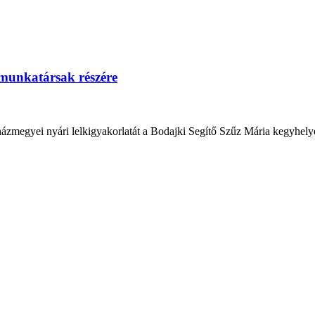
i munkatársak részére
házmegyei nyári lelkigyakorlatát a Bodajki Segítő Szűz Mária kegyhelyen