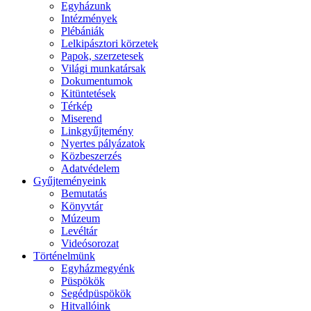
Egyházunk
Intézmények
Plébániák
Lelkipásztori körzetek
Papok, szerzetesek
Világi munkatársak
Dokumentumok
Kitüntetések
Térkép
Miserend
Linkgyűjtemény
Nyertes pályázatok
Közbeszerzés
Adatvédelem
Gyűjteményeink
Bemutatás
Könyvtár
Múzeum
Levéltár
Videósorozat
Történelmünk
Egyházmegyénk
Püspökök
Segédpüspökök
Hitvallóink