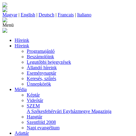
Magyar
|
English
|
Deutsch
|
Francais
|
Italiano
Menü
Híreink
Híreink
Programajánló
Beszámolóink
Legutóbbi bejegyzések
Állandó híreink
Eseménynaptár
Keresés, szűrés
Ünnepkörök
Média
Képtár
Videótár
SZEM
A Székesfehérvári Egyházmegye Magazinja
Hangtár
Szentföld 2008
Napi evangélium
Adattár