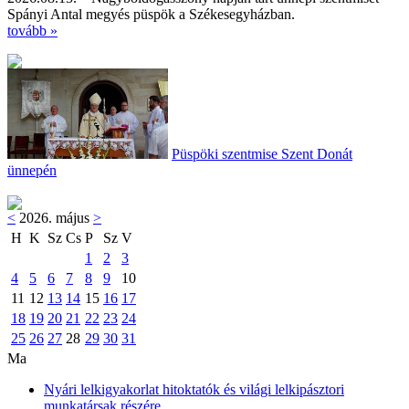
Spányi Antal megyés püspök a Székesegyházban.
tovább »
Püspöki szentmise Szent Donát
ünnepén
<
2026. május
>
H
K
Sz
Cs
P
Sz
V
1
2
3
4
5
6
7
8
9
10
11
12
13
14
15
16
17
18
19
20
21
22
23
24
25
26
27
28
29
30
31
Ma
Nyári lelkigyakorlat hitoktatók és világi lelkipásztori
munkatársak részére