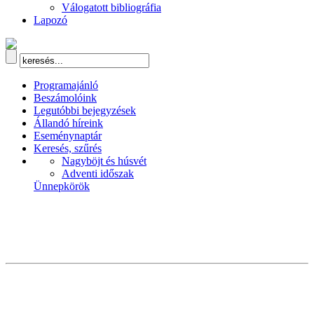
Válogatott bibliográfia
Lapozó
Programajánló
Beszámolóink
Legutóbbi bejegyzések
Állandó híreink
Eseménynaptár
Keresés, szűrés
Nagyböjt és húsvét
Adventi időszak
Ünnepkörök