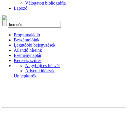
Válogatott bibliográfia
Lapozó
Programajánló
Beszámolóink
Legutóbbi bejegyzések
Állandó híreink
Eseménynaptár
Keresés, szűrés
Nagyböjt és húsvét
Adventi időszak
Ünnepkörök