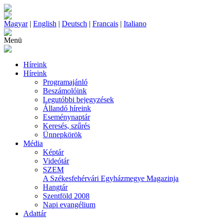
Magyar
|
English
|
Deutsch
|
Francais
|
Italiano
Menü
Híreink
Híreink
Programajánló
Beszámolóink
Legutóbbi bejegyzések
Állandó híreink
Eseménynaptár
Keresés, szűrés
Ünnepkörök
Média
Képtár
Videótár
SZEM
A Székesfehérvári Egyházmegye Magazinja
Hangtár
Szentföld 2008
Napi evangélium
Adattár