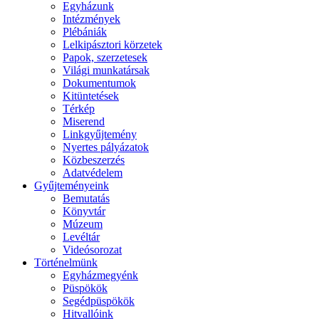
Egyházunk
Intézmények
Plébániák
Lelkipásztori körzetek
Papok, szerzetesek
Világi munkatársak
Dokumentumok
Kitüntetések
Térkép
Miserend
Linkgyűjtemény
Nyertes pályázatok
Közbeszerzés
Adatvédelem
Gyűjteményeink
Bemutatás
Könyvtár
Múzeum
Levéltár
Videósorozat
Történelmünk
Egyházmegyénk
Püspökök
Segédpüspökök
Hitvallóink