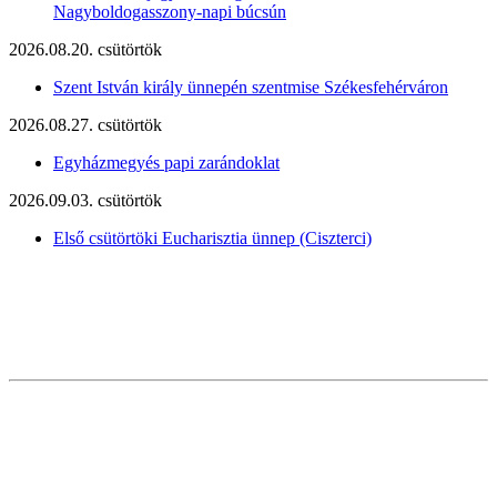
Nagyboldogasszony-napi búcsún
2026.08.20. csütörtök
Szent István király ünnepén szentmise Székesfehérváron
2026.08.27. csütörtök
Egyházmegyés papi zarándoklat
2026.09.03. csütörtök
Első csütörtöki Eucharisztia ünnep (Ciszterci)