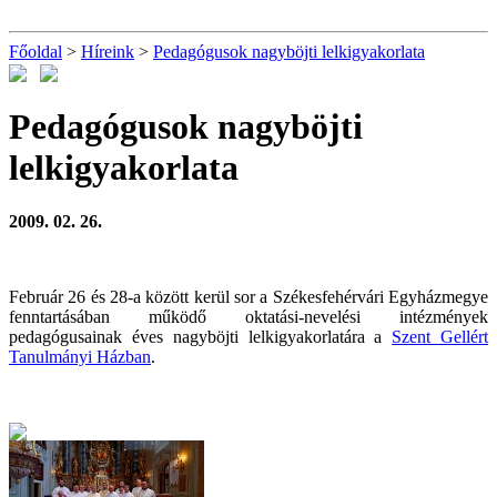
Főoldal
>
Híreink
>
Pedagógusok nagyböjti lelkigyakorlata
Pedagógusok nagyböjti
lelkigyakorlata
2009. 02. 26.
Február 26 és 28-a között kerül sor a Székesfehérvári Egyházmegye
fenntartásában működő oktatási-nevelési intézmények
pedagógusainak éves nagyböjti lelkigyakorlatára a
Szent Gellért
Tanulmányi Házban
.