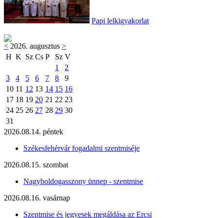
Papi lelkigyakorlat
<
2026. augusztus
>
H
K
Sz
Cs
P
Sz
V
1
2
3
4
5
6
7
8
9
10
11
12
13
14
15
16
17
18
19
20
21
22
23
24
25
26
27
28
29
30
31
2026.08.14. péntek
Székesfehérvár fogadalmi szentmiséje
2026.08.15. szombat
Nagyboldogasszony ünnep - szentmise
2026.08.16. vasárnap
Szentmise és jegyesek megáldása az Ercsi