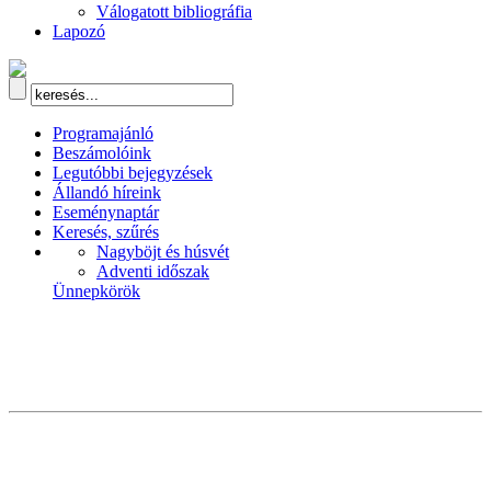
Válogatott bibliográfia
Lapozó
Programajánló
Beszámolóink
Legutóbbi bejegyzések
Állandó híreink
Eseménynaptár
Keresés, szűrés
Nagyböjt és húsvét
Adventi időszak
Ünnepkörök