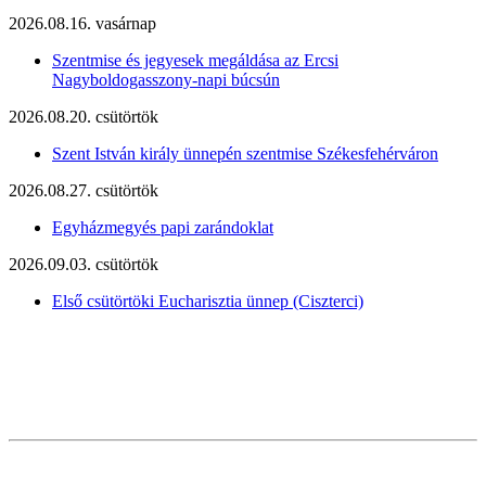
2026.08.16. vasárnap
Szentmise és jegyesek megáldása az Ercsi
Nagyboldogasszony-napi búcsún
2026.08.20. csütörtök
Szent István király ünnepén szentmise Székesfehérváron
2026.08.27. csütörtök
Egyházmegyés papi zarándoklat
2026.09.03. csütörtök
Első csütörtöki Eucharisztia ünnep (Ciszterci)