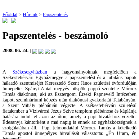
Főoldal
>
Híreink
>
Papszentelés
Papszentelés
- beszámoló
2008. 06. 24. |
A
Székesegyházban
a hagyományoknak megfelelően a
Székesfehérvári Egyházmegye a papszentelést és a jubiláns papok
hálaadó szentmiséjét Keresztelő Szent János születési évfordulóján
ünnepelte. Spányi Antal megyés püspök pappá szentelte Mórocz
Tamás diakónust, aki az Esztergomi Érseki Papnevelő Intézetben
kapott szemináriumi képzés után diakónusi gyakorlatát Tatabányán,
a Szent Mihály plébánián végezte. A székesfehérvári születésű
fiatalember a Vízivárosi Jézus Szíve templom plébánosa és káplánja
hatására indult el azon az úton, amely a papi hivatáshoz vezette.
Édesanyja kántorként a mai napig is ennek az egyházközségnek a
szolgálatában áll. Papi jelmondatául Mórocz Tamás a kételkedő
Tamás apostol ünnepélyes hitvallását választotta: „Én Uram, én
Istenem!”