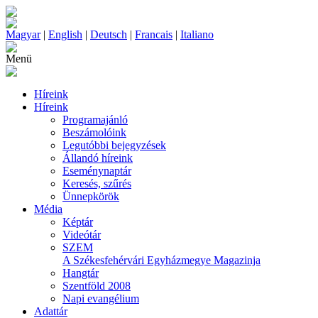
Magyar
|
English
|
Deutsch
|
Francais
|
Italiano
Menü
Híreink
Híreink
Programajánló
Beszámolóink
Legutóbbi bejegyzések
Állandó híreink
Eseménynaptár
Keresés, szűrés
Ünnepkörök
Média
Képtár
Videótár
SZEM
A Székesfehérvári Egyházmegye Magazinja
Hangtár
Szentföld 2008
Napi evangélium
Adattár