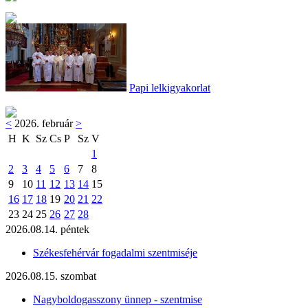
Papi lelkigyakorlat
<
2026. február
>
H
K
Sz
Cs
P
Sz
V
1
2
3
4
5
6
7
8
9
10
11
12
13
14
15
16
17
18
19
20
21
22
23
24
25
26
27
28
2026.08.14. péntek
Székesfehérvár fogadalmi szentmiséje
2026.08.15. szombat
Nagyboldogasszony ünnep - szentmise