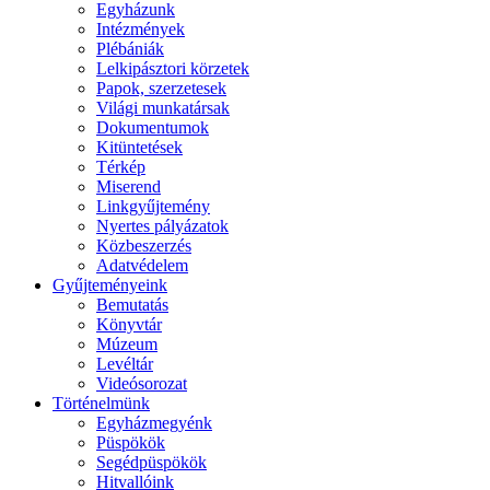
Egyházunk
Intézmények
Plébániák
Lelkipásztori körzetek
Papok, szerzetesek
Világi munkatársak
Dokumentumok
Kitüntetések
Térkép
Miserend
Linkgyűjtemény
Nyertes pályázatok
Közbeszerzés
Adatvédelem
Gyűjteményeink
Bemutatás
Könyvtár
Múzeum
Levéltár
Videósorozat
Történelmünk
Egyházmegyénk
Püspökök
Segédpüspökök
Hitvallóink