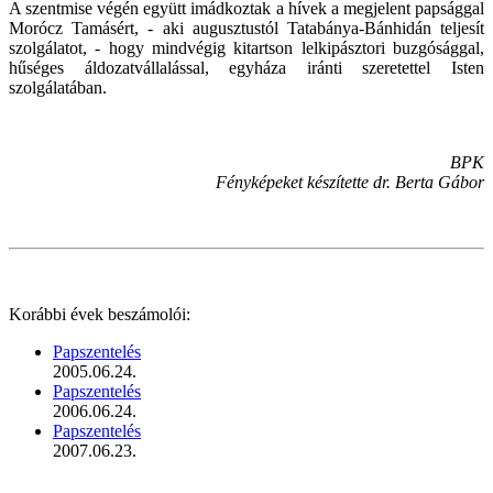
A szentmise végén együtt imádkoztak a hívek a megjelent papsággal
Morócz Tamásért, - aki augusztustól Tatabánya-Bánhidán teljesít
szolgálatot, - hogy mindvégig kitartson lelkipásztori buzgósággal,
hűséges áldozatvállalással, egyháza iránti szeretettel Isten
szolgálatában.
BPK
Fényképeket készítette dr. Berta Gábor
Korábbi évek beszámolói:
Papszentelés
2005.06.24.
Papszentelés
2006.06.24.
Papszentelés
2007.06.23.