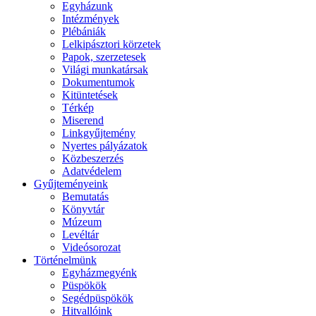
Egyházunk
Intézmények
Plébániák
Lelkipásztori körzetek
Papok, szerzetesek
Világi munkatársak
Dokumentumok
Kitüntetések
Térkép
Miserend
Linkgyűjtemény
Nyertes pályázatok
Közbeszerzés
Adatvédelem
Gyűjteményeink
Bemutatás
Könyvtár
Múzeum
Levéltár
Videósorozat
Történelmünk
Egyházmegyénk
Püspökök
Segédpüspökök
Hitvallóink