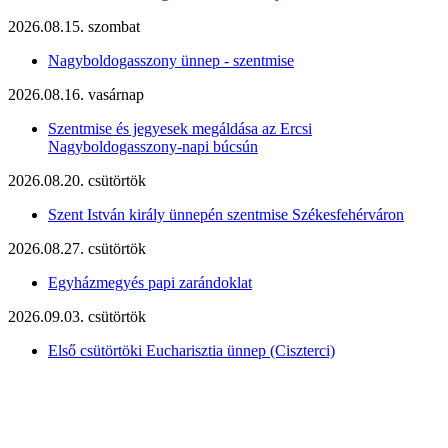
2026.08.15. szombat
Nagyboldogasszony ünnep - szentmise
2026.08.16. vasárnap
Szentmise és jegyesek megáldása az Ercsi
Nagyboldogasszony-napi búcsún
2026.08.20. csütörtök
Szent István király ünnepén szentmise Székesfehérváron
2026.08.27. csütörtök
Egyházmegyés papi zarándoklat
2026.09.03. csütörtök
Első csütörtöki Eucharisztia ünnep (Ciszterci)