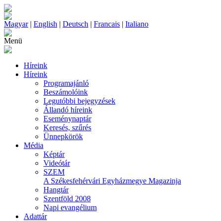
Magyar
|
English
|
Deutsch
|
Francais
|
Italiano
Menü
Híreink
Híreink
Programajánló
Beszámolóink
Legutóbbi bejegyzések
Állandó híreink
Eseménynaptár
Keresés, szűrés
Ünnepkörök
Média
Képtár
Videótár
SZEM
A Székesfehérvári Egyházmegye Magazinja
Hangtár
Szentföld 2008
Napi evangélium
Adattár