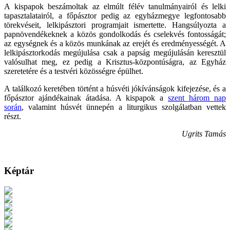
A kispapok beszámoltak az elmúlt félév tanulmányairól és lelki
tapasztalatairól, a főpásztor pedig az egyházmegye legfontosabb
törekvéseit, lelkipásztori programjait ismertette. Hangsúlyozta a
papnövendékeknek a közös gondolkodás és cselekvés fontosságát;
az egységnek és a közös munkának az erejét és eredményességét. A
lelkipásztorkodás megújulása csak a papság megújulásán keresztül
valósulhat meg, ez pedig a Krisztus-központúságra, az Egyház
szeretetére és a testvéri közösségre épülhet.
A találkozó keretében történt a húsvéti jókívánságok kifejezése, és a
főpásztor ajándékainak átadása. A kispapok a
szent három nap
során
, valamint húsvét ünnepén a liturgikus szolgálatban vettek
részt.
Ugrits Tamás
Képtár