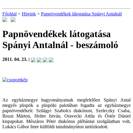
Főoldal
>
Híreink
>
Papnövendékek látogatása Spányi Antalnál
Papnövendékek látogatása
Spányi Antalnál
- beszámoló
2011. 04. 23. |
Az egyházmegye hagyományainak megfelelően Spányi Antal
megyés püspök a püspöki palotában fogadta az egyházmegye
papnövendékeit: Szilágyi Szabolcs diakónust, Szeleczky Csaba,
Bozai Márton, Helter István, Oravecki Attila és Östör Dániel
kispapokat. Mészáros Péter diakónus plébániai szolgálatban volt,
Lukács Gábor Imre külföldi tanulmányúton tartózkodott.