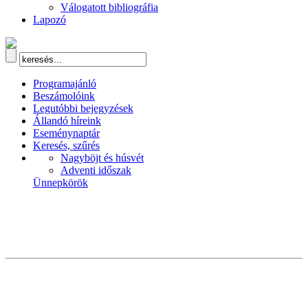
Válogatott bibliográfia
Lapozó
Programajánló
Beszámolóink
Legutóbbi bejegyzések
Állandó híreink
Eseménynaptár
Keresés, szűrés
Nagyböjt és húsvét
Adventi időszak
Ünnepkörök