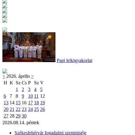
Papi lelkigyakorlat
<
2026. április
>
H
K
Sz
Cs
P
Sz
V
1
2
3
4
5
6
7
8
9
10
11
12
13
14
15
16
17
18
19
20
21
22
23
24
25
26
27
28
29
30
2026.08.14. péntek
Székesfehérvár fogadalmi szentmiséje