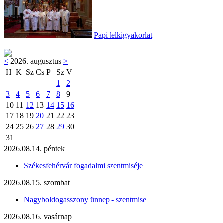
Papi lelkigyakorlat
<
2026. augusztus
>
H
K
Sz
Cs
P
Sz
V
1
2
3
4
5
6
7
8
9
10
11
12
13
14
15
16
17
18
19
20
21
22
23
24
25
26
27
28
29
30
31
2026.08.14. péntek
Székesfehérvár fogadalmi szentmiséje
2026.08.15. szombat
Nagyboldogasszony ünnep - szentmise
2026.08.16. vasárnap