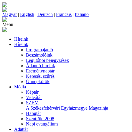
Magyar
|
English
|
Deutsch
|
Francais
|
Italiano
Menü
Híreink
Híreink
Programajánló
Beszámolóink
Legutóbbi bejegyzések
Állandó híreink
Eseménynaptár
Keresés, szűrés
Ünnepkörök
Média
Képtár
Videótár
SZEM
A Székesfehérvári Egyházmegye Magazinja
Hangtár
Szentföld 2008
Napi evangélium
Adattár