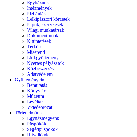
Egyházunk
Intézmények
Plébániák
Lelkipásztori körzetek
Papok, szerzetesek
Világi munkatársak
Dokumentumok
Kitüntetések
Térkép
Miserend
Linkgyűjtemény
Nyertes pályázatok
Közbeszerzés
Adatvédelem
Gyűjteményeink
Bemutatás
Könyvtár
Múzeum
Levéltár
Videósorozat
Történelmünk
Egyházmegyénk
Püspökök
Segédpüspökök
Hitvallóink