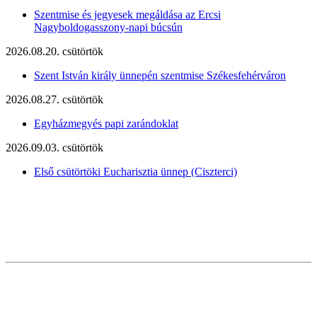
Szentmise és jegyesek megáldása az Ercsi
Nagyboldogasszony-napi búcsún
2026.08.20. csütörtök
Szent István király ünnepén szentmise Székesfehérváron
2026.08.27. csütörtök
Egyházmegyés papi zarándoklat
2026.09.03. csütörtök
Első csütörtöki Eucharisztia ünnep (Ciszterci)