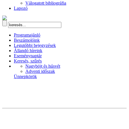
Válogatott bibliográfia
Lapozó
Programajánló
Beszámolóink
Legutóbbi bejegyzések
Állandó híreink
Eseménynaptár
Keresés, szűrés
Nagyböjt és húsvét
Adventi időszak
Ünnepkörök