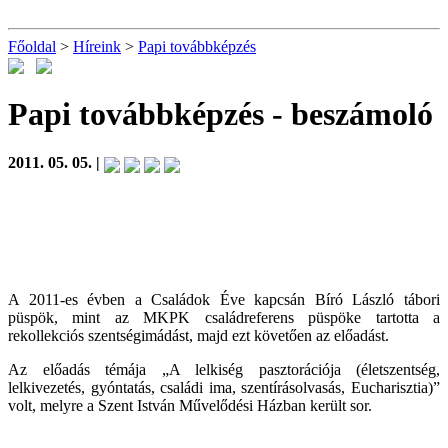
Főoldal
>
Híreink
>
Papi továbbképzés
Papi továbbképzés
- beszámoló
2011. 05. 05. |
A 2011-es évben a Családok Éve kapcsán Bíró László tábori
püspök, mint az MKPK családreferens püspöke tartotta a
rekollekciós szentségimádást, majd ezt követően az előadást.
Az előadás témája „A lelkiség pasztorációja (életszentség,
lelkivezetés, gyóntatás, családi ima, szentírásolvasás, Eucharisztia)”
volt, melyre a Szent István Művelődési Házban került sor.