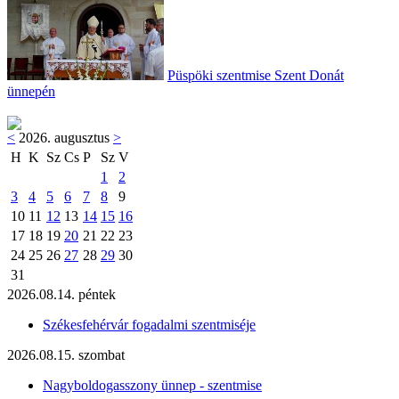
Püspöki szentmise Szent Donát
ünnepén
<
2026. augusztus
>
H
K
Sz
Cs
P
Sz
V
1
2
3
4
5
6
7
8
9
10
11
12
13
14
15
16
17
18
19
20
21
22
23
24
25
26
27
28
29
30
31
2026.08.14. péntek
Székesfehérvár fogadalmi szentmiséje
2026.08.15. szombat
Nagyboldogasszony ünnep - szentmise