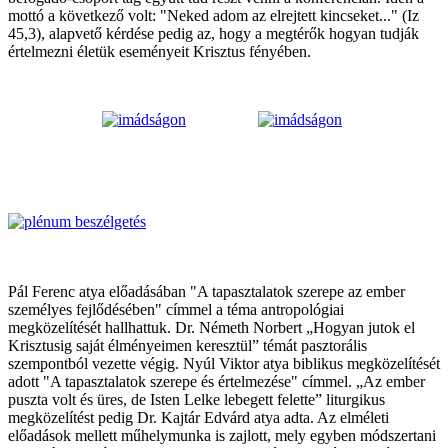
mottó a következő volt: "Neked adom az elrejtett kincseket..." (Iz
45,3), alapvető kérdése pedig az, hogy a megtérők hogyan tudják
értelmezni életük eseményeit Krisztus fényében.
Pál Ferenc atya előadásában "A tapasztalatok szerepe az ember
személyes fejlődésében" címmel a téma antropológiai
megközelítését hallhattuk. Dr. Németh Norbert „Hogyan jutok el
Krisztusig saját élményeimen keresztül” témát pasztorális
szempontból vezette végig. Nyúl Viktor atya biblikus megközelítését
adott "A tapasztalatok szerepe és értelmezése" címmel. „Az ember
puszta volt és üres, de Isten Lelke lebegett felette” liturgikus
megközelítést pedig Dr. Kajtár Edvárd atya adta. Az elméleti
előadások mellett műhelymunka is zajlott, mely egyben módszertani