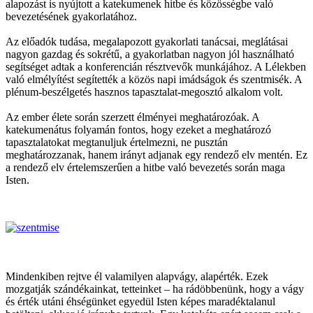
alapozást is nyújtott a katekumenek hitbe és közösségbe való
bevezetésének gyakorlatához.
Az előadók tudása, megalapozott gyakorlati tanácsai, meglátásai
nagyon gazdag és sokrétű, a gyakorlatban nagyon jól használható
segítséget adtak a konferencián résztvevők munkájához. A Lélekben
való elmélyítést segítették a közös napi imádságok és szentmisék. A
plénum-beszélgetés hasznos tapasztalat-megosztó alkalom volt.
Az ember élete során szerzett élményei meghatározóak. A
katekumenátus folyamán fontos, hogy ezeket a meghatározó
tapasztalatokat megtanuljuk értelmezni, ne pusztán
meghatározzanak, hanem irányt adjanak egy rendező elv mentén. Ez
a rendező elv értelemszerűen a hitbe való bevezetés során maga
Isten.
Mindenkiben rejtve él valamilyen alapvágy, alapérték. Ezek
mozgatják szándékainkat, tetteinket – ha rádöbbenünk, hogy a vágy
és érték utáni éhségünket egyedül Isten képes maradéktalanul