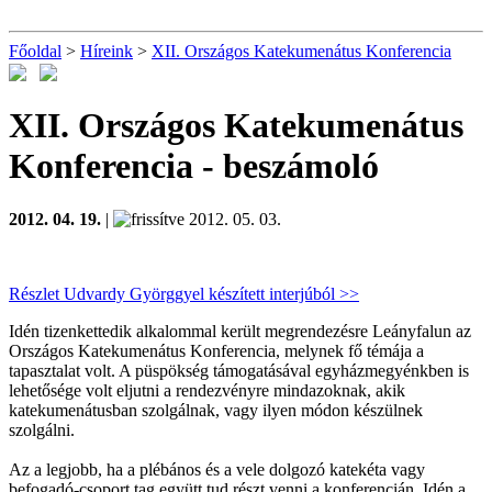
Főoldal
>
Híreink
>
XII. Országos Katekumenátus Konferencia
XII. Országos Katekumenátus
Konferencia
- beszámoló
2012. 04. 19.
|
2012. 05. 03.
Részlet Udvardy Györggyel készített interjúból >>
Idén tizenkettedik alkalommal került megrendezésre Leányfalun az
Országos Katekumenátus Konferencia, melynek fő témája a
tapasztalat volt. A püspökség támogatásával egyházmegyénkben is
lehetősége volt eljutni a rendezvényre mindazoknak, akik
katekumenátusban szolgálnak, vagy ilyen módon készülnek
szolgálni.
Az a legjobb, ha a plébános és a vele dolgozó katekéta vagy
befogadó-csoport tag együtt tud részt venni a konferencián. Idén a