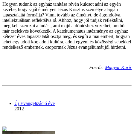
Hogyan tudunk az egyház tanítása révén kulcsot adni az egyén
kezébe, hogy saját élményeit Jézus Krisztus személye alapján
tapasztalattá formálja? Vinni tovább az élményt, de átgondolva,
intellektuálisan reflektálva rá. Ahhoz, hogy jól tudjak reflektálni,
meg kell szerezni a tudást, ami majd a döntéshez vezethet, amiből
már cselekvés következik. A katekumenátus intézménye az egyház
kétezer éves tapasztalatát osztja meg, és segíti a mai embert, hogyan
lehet egy adott kor, adott kultúra, adott egyéni és közösségi sebekkel
rendelkező embernek, csoportnak Jézus evangéliumát jól hirdetni.
Forrás:
Magyar Kurír
Új Evangelizáció éve
2012