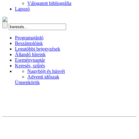
Válogatott bibliográfia
Lapozó
Programajánló
Beszámolóink
Legutóbbi bejegyzések
Állandó híreink
Eseménynaptár
Keresés, szűrés
Nagyböjt és húsvét
Adventi időszak
Ünnepkörök