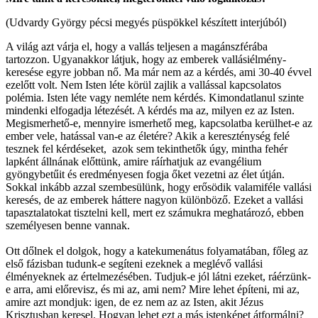
(Udvardy György pécsi megyés püspökkel készített interjúból)
A világ azt várja el, hogy a vallás teljesen a magánszférába
tartozzon. Ugyanakkor látjuk, hogy az emberek vallásiélmény-
keresése egyre jobban nő. Ma már nem az a kérdés, ami 30-40 évvel
ezelőtt volt. Nem Isten léte körül zajlik a vallással kapcsolatos
polémia. Isten léte vagy nemléte nem kérdés. Kimondatlanul szinte
mindenki elfogadja létezését. A kérdés ma az, milyen ez az Isten.
Megismerhető-e, mennyire ismerhető meg, kapcsolatba kerülhet-e az
ember vele, hatással van-e az életére? Akik a kereszténység felé
tesznek fel kérdéseket, azok sem tekinthetők úgy, mintha fehér
lapként állnának előttünk, amire ráírhatjuk az evangélium
gyöngybetűit és eredményesen fogja őket vezetni az élet útján.
Sokkal inkább azzal szembesülünk, hogy erősödik valamiféle vallási
keresés, de az emberek háttere nagyon különböző. Ezeket a vallási
tapasztalatokat tisztelni kell, mert ez számukra meghatározó, ebben
személyesen benne vannak.
Ott dőlnek el dolgok, hogy a katekumenátus folyamatában, főleg az
első fázisban tudunk-e segíteni ezeknek a meglévő vallási
élményeknek az értelmezésében. Tudjuk-e jól látni ezeket, ráérzünk-
e arra, ami előrevisz, és mi az, ami nem? Mire lehet építeni, mi az,
amire azt mondjuk: igen, de ez nem az az Isten, akit Jézus
Krisztusban keresel. Hogyan lehet ezt a más istenképet átformálni?