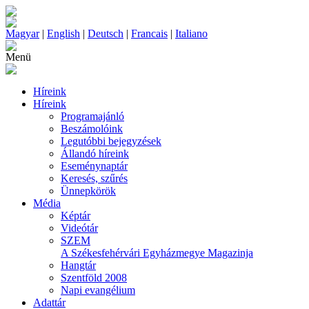
Magyar
|
English
|
Deutsch
|
Francais
|
Italiano
Menü
Híreink
Híreink
Programajánló
Beszámolóink
Legutóbbi bejegyzések
Állandó híreink
Eseménynaptár
Keresés, szűrés
Ünnepkörök
Média
Képtár
Videótár
SZEM
A Székesfehérvári Egyházmegye Magazinja
Hangtár
Szentföld 2008
Napi evangélium
Adattár