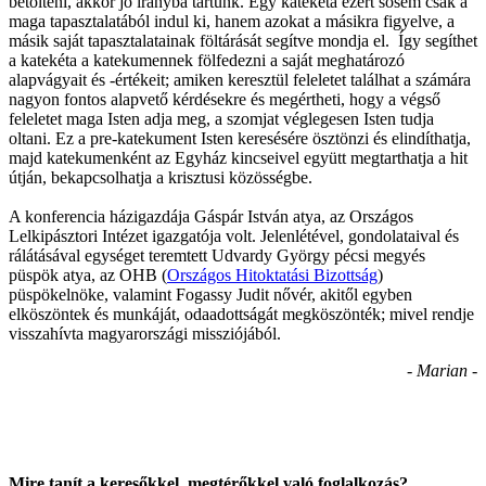
betölteni, akkor jó irányba tartunk. Egy katekéta ezért sosem csak a
maga tapasztalatából indul ki, hanem azokat a másikra figyelve, a
másik saját tapasztalatainak föltárását segítve mondja el. Így segíthet
a katekéta a katekumennek fölfedezni a saját meghatározó
alapvágyait és -értékeit; amiken keresztül feleletet találhat a számára
nagyon fontos alapvető kérdésekre és megértheti, hogy a végső
feleletet maga Isten adja meg, a szomjat véglegesen Isten tudja
oltani. Ez a pre-katekument Isten keresésére ösztönzi és elindíthatja,
majd katekumenként az Egyház kincseivel együtt megtarthatja a hit
útján, bekapcsolhatja a krisztusi közösségbe.
A konferencia házigazdája Gáspár István atya, az Országos
Lelkipásztori Intézet igazgatója volt. Jelenlétével, gondolataival és
rálátásával egységet teremtett Udvardy György pécsi megyés
püspök atya, az OHB (
Országos Hitoktatási Bizottság
)
püspökelnöke, valamint Fogassy Judit nővér, akitől egyben
elköszöntek és munkáját, odaadottságát megköszönték; mivel rendje
visszahívta magyarországi missziójából.
- Marian -
Mire tanít a keresőkkel, megtérőkkel való foglalkozás?