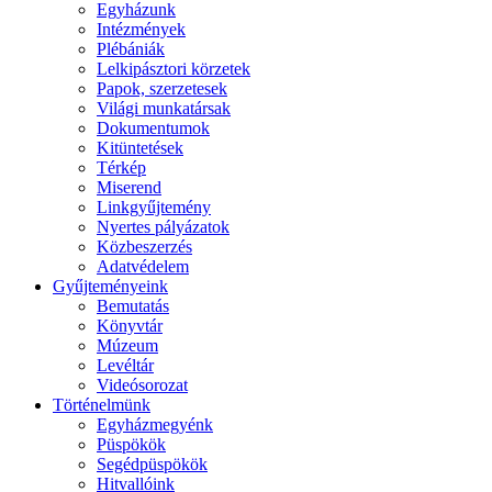
Egyházunk
Intézmények
Plébániák
Lelkipásztori körzetek
Papok, szerzetesek
Világi munkatársak
Dokumentumok
Kitüntetések
Térkép
Miserend
Linkgyűjtemény
Nyertes pályázatok
Közbeszerzés
Adatvédelem
Gyűjteményeink
Bemutatás
Könyvtár
Múzeum
Levéltár
Videósorozat
Történelmünk
Egyházmegyénk
Püspökök
Segédpüspökök
Hitvallóink