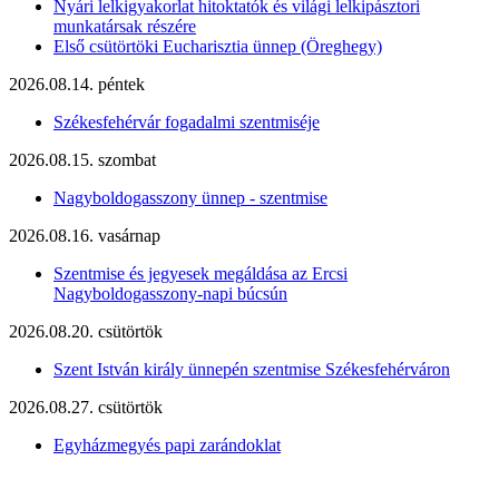
Nyári lelkigyakorlat hitoktatók és világi lelkipásztori
munkatársak részére
Első csütörtöki Eucharisztia ünnep (Öreghegy)
2026.08.14. péntek
Székesfehérvár fogadalmi szentmiséje
2026.08.15. szombat
Nagyboldogasszony ünnep - szentmise
2026.08.16. vasárnap
Szentmise és jegyesek megáldása az Ercsi
Nagyboldogasszony-napi búcsún
2026.08.20. csütörtök
Szent István király ünnepén szentmise Székesfehérváron
2026.08.27. csütörtök
Egyházmegyés papi zarándoklat