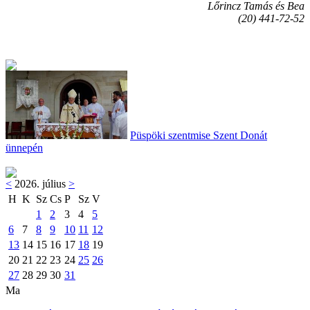
Lőrincz Tamás és Bea
(20) 441-72-52
Püspöki szentmise Szent Donát
ünnepén
<
2026. július
>
H
K
Sz
Cs
P
Sz
V
1
2
3
4
5
6
7
8
9
10
11
12
13
14
15
16
17
18
19
20
21
22
23
24
25
26
27
28
29
30
31
Ma