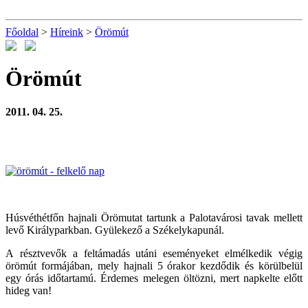
Főoldal
>
Híreink
>
Örömút
Örömút
2011. 04. 25.
Húsvéthétfőn hajnali Örömutat tartunk a Palotavárosi tavak mellett
levő Királyparkban. Gyülekező a Székelykapunál.
A résztvevők a feltámadás utáni eseményeket elmélkedik végig
örömút formájában, mely hajnali 5 órakor kezdődik és körülbelül
egy órás időtartamú. Érdemes melegen öltözni, mert napkelte előtt
hideg van!