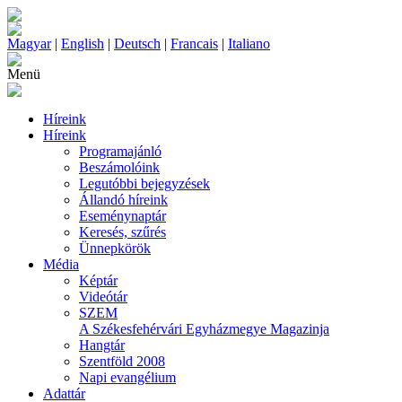
Magyar
|
English
|
Deutsch
|
Francais
|
Italiano
Menü
Híreink
Híreink
Programajánló
Beszámolóink
Legutóbbi bejegyzések
Állandó híreink
Eseménynaptár
Keresés, szűrés
Ünnepkörök
Média
Képtár
Videótár
SZEM
A Székesfehérvári Egyházmegye Magazinja
Hangtár
Szentföld 2008
Napi evangélium
Adattár