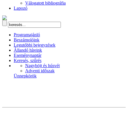
Válogatott bibliográfia
Lapozó
Programajánló
Beszámolóink
Legutóbbi bejegyzések
Állandó híreink
Eseménynaptár
Keresés, szűrés
Nagyböjt és húsvét
Adventi időszak
Ünnepkörök