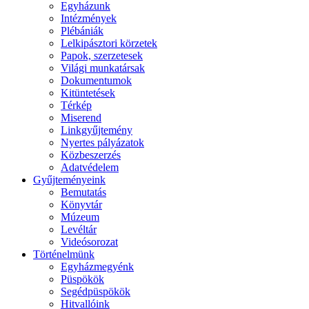
Egyházunk
Intézmények
Plébániák
Lelkipásztori körzetek
Papok, szerzetesek
Világi munkatársak
Dokumentumok
Kitüntetések
Térkép
Miserend
Linkgyűjtemény
Nyertes pályázatok
Közbeszerzés
Adatvédelem
Gyűjteményeink
Bemutatás
Könyvtár
Múzeum
Levéltár
Videósorozat
Történelmünk
Egyházmegyénk
Püspökök
Segédpüspökök
Hitvallóink