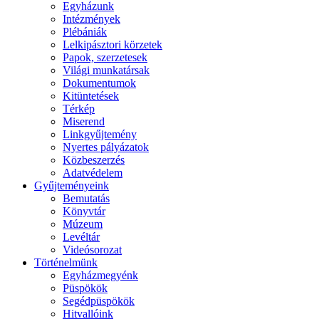
Egyházunk
Intézmények
Plébániák
Lelkipásztori körzetek
Papok, szerzetesek
Világi munkatársak
Dokumentumok
Kitüntetések
Térkép
Miserend
Linkgyűjtemény
Nyertes pályázatok
Közbeszerzés
Adatvédelem
Gyűjteményeink
Bemutatás
Könyvtár
Múzeum
Levéltár
Videósorozat
Történelmünk
Egyházmegyénk
Püspökök
Segédpüspökök
Hitvallóink