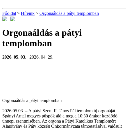
Főoldal
>
Híreink
>
Orgonaáldás a pátyi templomban
Orgonaáldás a pátyi
templomban
2026. 05. 03.
| 2026. 04. 29.
Orgonaáldás a pátyi templomban
2026.05.03. – A pátyi Szent II. János Pál templom új orgonáját
Spányi Antal megyés püspök áldja meg a 10:30 órakor kezdődő
ünnepi szentmisében. Az orgona a Pátyi Katolikus Templomért
Alapítvány és Páty község Önkormányzata támogatásával valósult