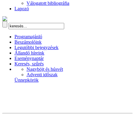
Válogatott bibliográfia
Lapozó
Programajánló
Beszámolóink
Legutóbbi bejegyzések
Állandó híreink
Eseménynaptár
Keresés, szűrés
Nagyböjt és húsvét
Adventi időszak
Ünnepkörök