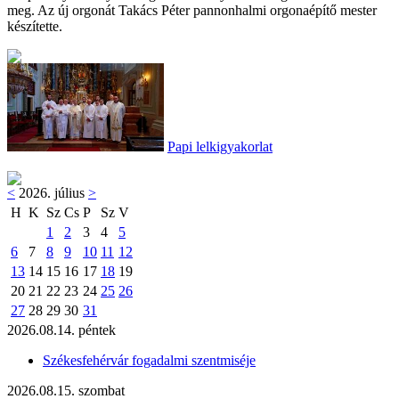
meg. Az új orgonát Takács Péter pannonhalmi orgonaépítő mester
készítette.
Papi lelkigyakorlat
<
2026. július
>
H
K
Sz
Cs
P
Sz
V
1
2
3
4
5
6
7
8
9
10
11
12
13
14
15
16
17
18
19
20
21
22
23
24
25
26
27
28
29
30
31
2026.08.14. péntek
Székesfehérvár fogadalmi szentmiséje
2026.08.15. szombat