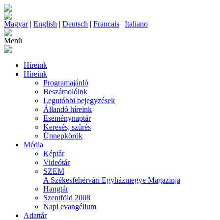
Magyar
|
English
|
Deutsch
|
Francais
|
Italiano
Menü
Híreink
Híreink
Programajánló
Beszámolóink
Legutóbbi bejegyzések
Állandó híreink
Eseménynaptár
Keresés, szűrés
Ünnepkörök
Média
Képtár
Videótár
SZEM
A Székesfehérvári Egyházmegye Magazinja
Hangtár
Szentföld 2008
Napi evangélium
Adattár