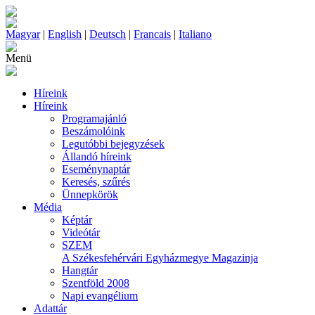
Magyar
|
English
|
Deutsch
|
Francais
|
Italiano
Menü
Híreink
Híreink
Programajánló
Beszámolóink
Legutóbbi bejegyzések
Állandó híreink
Eseménynaptár
Keresés, szűrés
Ünnepkörök
Média
Képtár
Videótár
SZEM
A Székesfehérvári Egyházmegye Magazinja
Hangtár
Szentföld 2008
Napi evangélium
Adattár