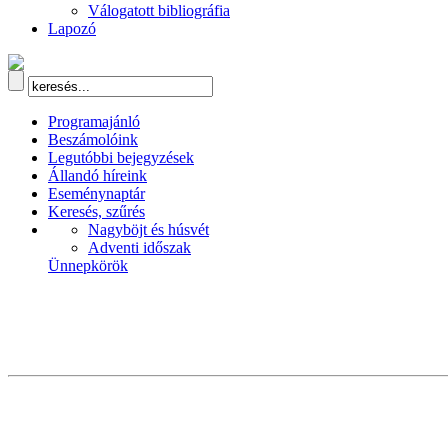
Válogatott bibliográfia
Lapozó
Programajánló
Beszámolóink
Legutóbbi bejegyzések
Állandó híreink
Eseménynaptár
Keresés, szűrés
Nagyböjt és húsvét
Adventi időszak
Ünnepkörök