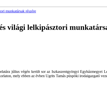
ztori munkatársak részére
és világi lelkipásztori munkatárs
akorlatára július végén került sor az Iszkaszentgyörgyi Egyházmegyei L
orlaton, mely ebben az évben Ugrits Tamás püspöki irodaigazgató vezet