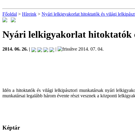
Főoldal
>
Híreink
>
Nyári lelkigyakorlat hitoktatók és világi lelkipás
Nyári lelkigyakorlat hitoktatók 
2014. 06. 26. |
|
2014. 07. 04.
Idén a hitoktatók és világi lelkipásztori munkatársak nyári lelkigy
munkatársai legalább három évente részt vesznek a központi lelkigyak
Képtár