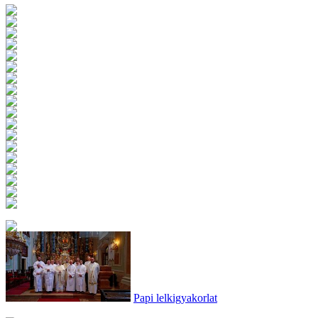
Papi lelkigyakorlat