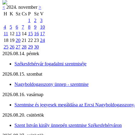
<
2024. november
>
H
K
Sz
Cs
P
Sz
V
1
2
3
4
5
6
7
8
9
10
11
12
13
14
15
16
17
18
19
20
21
22
23
24
25
26
27
28
29
30
2026.08.14. péntek
Székesfehérvár fogadalmi szentmiséje
2026.08.15. szombat
Nagyboldogasszony ünnep - szentmise
2026.08.16. vasárnap
Szentmise és jegyesek megáldása az Ercsi Nagyboldogasszony
2026.08.20. csütörtök
Szent István király ünnepén szentmise Székesfehérváron