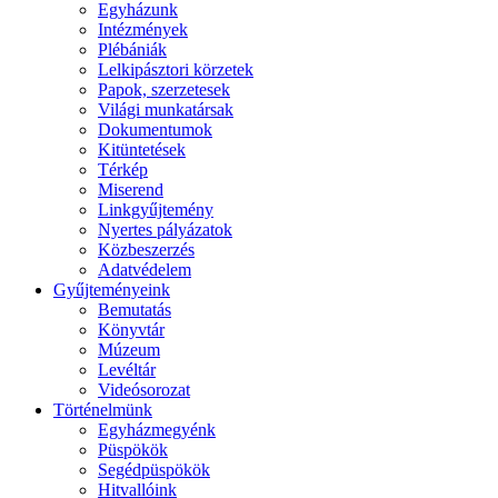
Egyházunk
Intézmények
Plébániák
Lelkipásztori körzetek
Papok, szerzetesek
Világi munkatársak
Dokumentumok
Kitüntetések
Térkép
Miserend
Linkgyűjtemény
Nyertes pályázatok
Közbeszerzés
Adatvédelem
Gyűjteményeink
Bemutatás
Könyvtár
Múzeum
Levéltár
Videósorozat
Történelmünk
Egyházmegyénk
Püspökök
Segédpüspökök
Hitvallóink