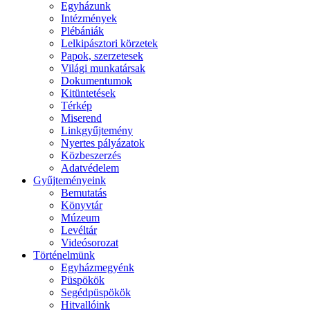
Egyházunk
Intézmények
Plébániák
Lelkipásztori körzetek
Papok, szerzetesek
Világi munkatársak
Dokumentumok
Kitüntetések
Térkép
Miserend
Linkgyűjtemény
Nyertes pályázatok
Közbeszerzés
Adatvédelem
Gyűjteményeink
Bemutatás
Könyvtár
Múzeum
Levéltár
Videósorozat
Történelmünk
Egyházmegyénk
Püspökök
Segédpüspökök
Hitvallóink