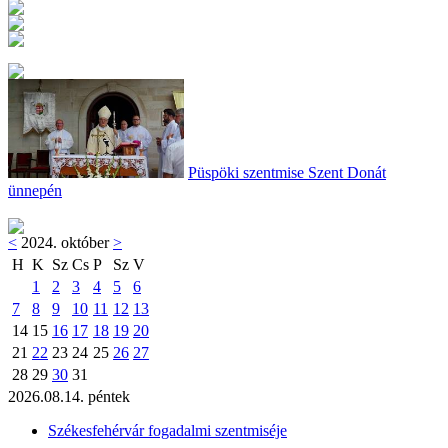
Püspöki szentmise Szent Donát
ünnepén
<
2024. október
>
H
K
Sz
Cs
P
Sz
V
1
2
3
4
5
6
7
8
9
10
11
12
13
14
15
16
17
18
19
20
21
22
23
24
25
26
27
28
29
30
31
2026.08.14. péntek
Székesfehérvár fogadalmi szentmiséje