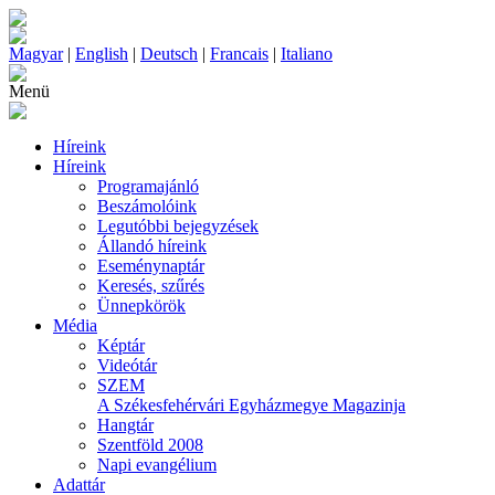
Magyar
|
English
|
Deutsch
|
Francais
|
Italiano
Menü
Híreink
Híreink
Programajánló
Beszámolóink
Legutóbbi bejegyzések
Állandó híreink
Eseménynaptár
Keresés, szűrés
Ünnepkörök
Média
Képtár
Videótár
SZEM
A Székesfehérvári Egyházmegye Magazinja
Hangtár
Szentföld 2008
Napi evangélium
Adattár