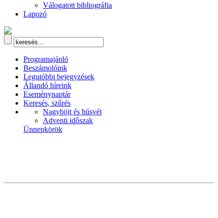
Válogatott bibliográfia
Lapozó
Programajánló
Beszámolóink
Legutóbbi bejegyzések
Állandó híreink
Eseménynaptár
Keresés, szűrés
Nagyböjt és húsvét
Adventi időszak
Ünnepkörök