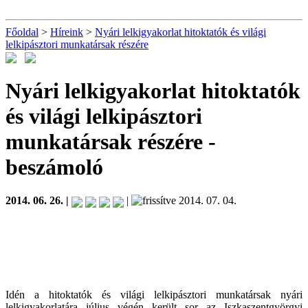
Főoldal
>
Híreink
>
Nyári lelkigyakorlat hitoktatók és világi
lelkipásztori munkatársak részére
Nyári lelkigyakorlat hitoktatók
és világi lelkipásztori
munkatársak részére
-
beszámoló
2014. 06. 26. |
|
2014. 07. 04.
Idén a hitoktatók és világi lelkipásztori munkatársak nyári
lelkigyakorlatára július végén került sor az Iszkaszentgyörgyi