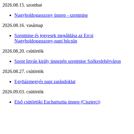
2026.08.15. szombat
Nagyboldogasszony ünnep - szentmise
2026.08.16. vasárnap
Szentmise és jegyesek megáldása az Ercsi
Nagyboldogasszony-napi búcsún
2026.08.20. csütörtök
Szent István király ünnepén szentmise Székesfehérváron
2026.08.27. csütörtök
Egyházmegyés papi zarándoklat
2026.09.03. csütörtök
Első csütörtöki Eucharisztia ünnep (Ciszterci)