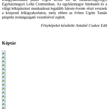
Egyházmegyei Lelki Centrumban. Az egyházmegye hitoktatói és a
világi lelkipásztori munkatársai legalább három évente részt vesznek
a központi lelkigyakorlaton, mely ebben az évben Ugrits Tamás
püspöki irodaigazgató vezetésével zajlott.
Fényképeket készítette Antalné Csukor Edit
Képtár