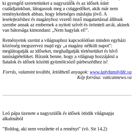
ki gyengéd szeretetünket a nagyszülők és az idősek iránt
családjainkban, látogassuk meg a csüggedőket, akik már nem
reménykednek abban, hogy lehetséges másfajta jövő. A
leselejtezéshez és magányhoz vezető önző magatartással állítsuk
szembe annak az embernek a nyitott szívét és örömteli arcát, akinek
van bátorsága kimondani: „Nem hagylak el!”.
Reményeink szerint a világnaphoz kapcsolódóan minden egyházi
közösség megszervez majd egy „a magány nélküli napot”:
meglátogatják az időseket, meghallgatják történetüket és hívő
tanúságtételüket. Bízunk benne, hogy a világnap hozzájárul a
fiatalok és idősek közötti gyümölcsöző párbeszédhez is!
Forrás, valamint további, letölthető anyagok:
www.laityfamilylife.va
Kép forrása: vaticannews.va
Leó pápa üzenete a nagyszülők és idősek ötödik világnapja
alkalmából
"Boldog, aki nem veszítette el a reményt" (vö. Sir 14,2)