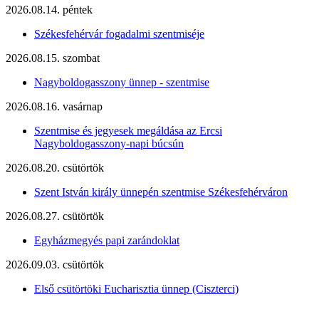
2026.08.14. péntek
Székesfehérvár fogadalmi szentmiséje
2026.08.15. szombat
Nagyboldogasszony ünnep - szentmise
2026.08.16. vasárnap
Szentmise és jegyesek megáldása az Ercsi
Nagyboldogasszony-napi búcsún
2026.08.20. csütörtök
Szent István király ünnepén szentmise Székesfehérváron
2026.08.27. csütörtök
Egyházmegyés papi zarándoklat
2026.09.03. csütörtök
Első csütörtöki Eucharisztia ünnep (Ciszterci)