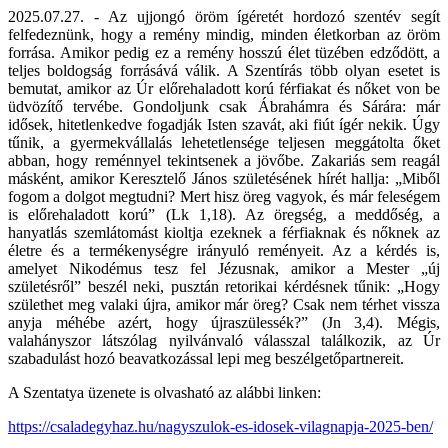
2025.07.27. - Az ujjongó öröm ígéretét hordozó szentév segít
felfedeznünk, hogy a remény mindig, minden életkorban az öröm
forrása. Amikor pedig ez a remény hosszú élet tüzében edződött, a
teljes boldogság forrásává válik. A Szentírás több olyan esetet is
bemutat, amikor az Úr előrehaladott korú férfiakat és nőket von be
üdvözítő tervébe. Gondoljunk csak Ábrahámra és Sárára: már
idősek, hitetlenkedve fogadják Isten szavát, aki fiút ígér nekik. Úgy
tűnik, a gyermekvállalás lehetetlensége teljesen meggátolta őket
abban, hogy reménnyel tekintsenek a jövőbe. Zakariás sem reagál
másként, amikor Keresztelő János születésének hírét hallja: „Miből
fogom a dolgot megtudni? Mert hisz öreg vagyok, és már feleségem
is előrehaladott korú” (Lk 1,18). Az öregség, a meddőség, a
hanyatlás szemlátomást kioltja ezeknek a férfiaknak és nőknek az
életre és a termékenységre irányuló reményeit. Az a kérdés is,
amelyet Nikodémus tesz fel Jézusnak, amikor a Mester „új
születésről” beszél neki, pusztán retorikai kérdésnek tűnik: „Hogy
születhet meg valaki újra, amikor már öreg? Csak nem térhet vissza
anyja méhébe azért, hogy újraszülessék?” (Jn 3,4). Mégis,
valahányszor látszólag nyilvánvaló válasszal találkozik, az Úr
szabadulást hozó beavatkozással lepi meg beszélgetőpartnereit.
A Szentatya üzenete is olvasható az alábbi linken:
https://csaladegyhaz.hu/nagyszulok-es-idosek-vilagnapja-2025-ben/