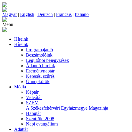
Magyar
|
English
|
Deutsch
|
Francais
|
Italiano
Menü
Híreink
Híreink
Programajánló
Beszámolóink
Legutóbbi bejegyzések
Állandó híreink
Eseménynaptár
Keresés, szűrés
Ünnepkörök
Média
Képtár
Videótár
SZEM
A Székesfehérvári Egyházmegye Magazinja
Hangtár
Szentföld 2008
Napi evangélium
Adattár