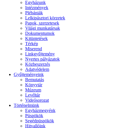
Egyházunk
Intézmények
Plébániák
Lelkipásztori körzetek
Papok, szerzetesek
Világi munkatársak
Dokumentumok
Kitüntetések
Térkép
Miserend
Linkgyűjtemény
Nyertes pályázatok
Közbeszerzés
Adatvédelem
Gyűjteményeink
Bemutatás
Könyvtár
Múzeum
Levéltár
Videósorozat
Történelmünk
Egyházmegyénk
Püspökök
Segédpüspökök
Hitvallóink