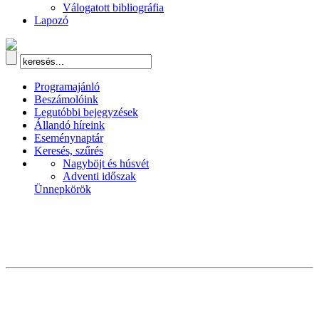
Válogatott bibliográfia
Lapozó
Programajánló
Beszámolóink
Legutóbbi bejegyzések
Állandó híreink
Eseménynaptár
Keresés, szűrés
Nagyböjt és húsvét
Adventi időszak
Ünnepkörök