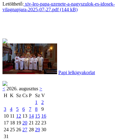
Letölthető:
xiv-leo-papa-uzenete-a-nagyszulok-es-idosek-
vilagnapjara-2025-07-27.pdf
(144 kB)
Papi lelkigyakorlat
<
2026. augusztus
>
H
K
Sz
Cs
P
Sz
V
1
2
3
4
5
6
7
8
9
10
11
12
13
14
15
16
17
18
19
20
21
22
23
24
25
26
27
28
29
30
31