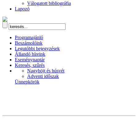
Válogatott bibliográfia
Lapozó
Programajánló
Beszámolóink
Legutóbbi bejegyzések
Állandó híreink
Eseménynaptár
Keresés, szűrés
Nagyböjt és húsvét
Adventi időszak
Ünnepkörök