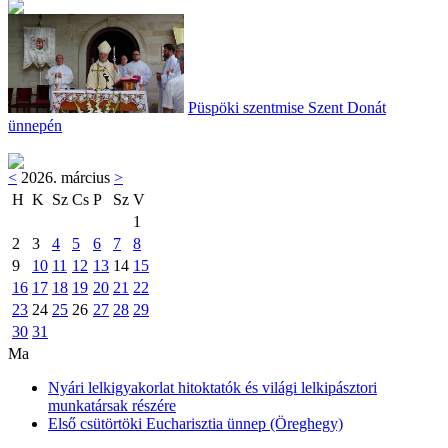
Püspöki szentmise Szent Donát
ünnepén
<
2026. március
>
H
K
Sz
Cs
P
Sz
V
1
2
3
4
5
6
7
8
9
10
11
12
13
14
15
16
17
18
19
20
21
22
23
24
25
26
27
28
29
30
31
Ma
Nyári lelkigyakorlat hitoktatók és világi lelkipásztori
munkatársak részére
Első csütörtöki Eucharisztia ünnep (Öreghegy)