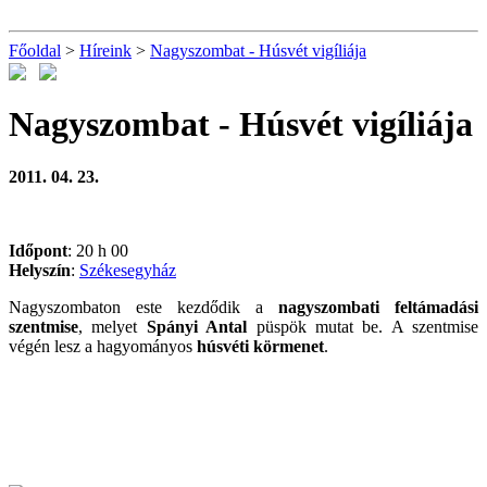
Főoldal
>
Híreink
>
Nagyszombat - Húsvét vigíliája
Nagyszombat - Húsvét vigíliája
2011. 04. 23.
Időpont
: 20 h 00
Helyszín
:
Székesegyház
Nagyszombaton este kezdődik a
nagyszombati feltámadási
szentmise
, melyet
Spányi Antal
püspök mutat be. A szentmise
végén lesz a hagyományos
húsvéti körmenet
.