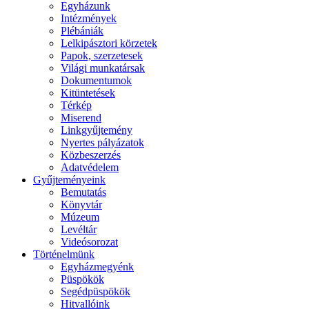
Egyházunk
Intézmények
Plébániák
Lelkipásztori körzetek
Papok, szerzetesek
Világi munkatársak
Dokumentumok
Kitüntetések
Térkép
Miserend
Linkgyűjtemény
Nyertes pályázatok
Közbeszerzés
Adatvédelem
Gyűjteményeink
Bemutatás
Könyvtár
Múzeum
Levéltár
Videósorozat
Történelmünk
Egyházmegyénk
Püspökök
Segédpüspökök
Hitvallóink