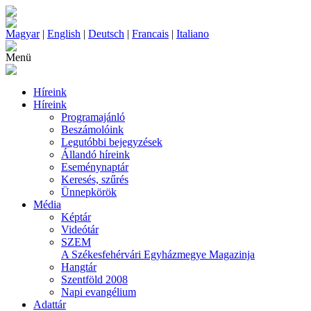
Magyar
|
English
|
Deutsch
|
Francais
|
Italiano
Menü
Híreink
Híreink
Programajánló
Beszámolóink
Legutóbbi bejegyzések
Állandó híreink
Eseménynaptár
Keresés, szűrés
Ünnepkörök
Média
Képtár
Videótár
SZEM
A Székesfehérvári Egyházmegye Magazinja
Hangtár
Szentföld 2008
Napi evangélium
Adattár