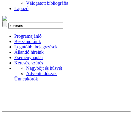
Válogatott bibliográfia
Lapozó
Programajánló
Beszámolóink
Legutóbbi bejegyzések
Állandó híreink
Eseménynaptár
Keresés, szűrés
Nagyböjt és húsvét
Adventi időszak
Ünnepkörök