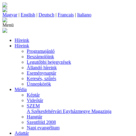
Magyar
|
English
|
Deutsch
|
Francais
|
Italiano
Menü
Híreink
Híreink
Programajánló
Beszámolóink
Legutóbbi bejegyzések
Állandó híreink
Eseménynaptár
Keresés, szűrés
Ünnepkörök
Média
Képtár
Videótár
SZEM
A Székesfehérvári Egyházmegye Magazinja
Hangtár
Szentföld 2008
Napi evangélium
Adattár