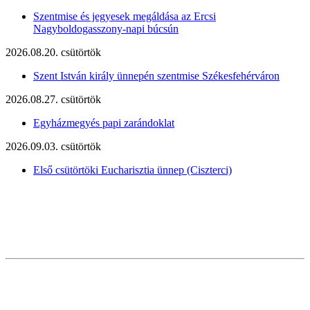
Szentmise és jegyesek megáldása az Ercsi
Nagyboldogasszony-napi búcsún
2026.08.20. csütörtök
Szent István király ünnepén szentmise Székesfehérváron
2026.08.27. csütörtök
Egyházmegyés papi zarándoklat
2026.09.03. csütörtök
Első csütörtöki Eucharisztia ünnep (Ciszterci)