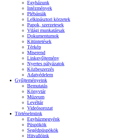
Egyházunk
Intézmények
Plébániák
Lelkipásztori körzetek
Papok, szerzetesek
Világi munkatársak
Dokumentumok
Kitüntetések
Térkép
Miserend
Linkgyűjtemény
Nyertes pályázatok
Közbeszerzés
Adatvédelem
Gyűjteményeink
Bemutatás
Könyvtár
Múzeum
Levéltár
Videósorozat
Történelmünk
Egyházmegyénk
Püspökök
Segédpüspökök
Hitvallóink