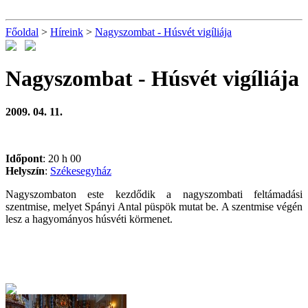
Főoldal
>
Híreink
>
Nagyszombat - Húsvét vigíliája
Nagyszombat - Húsvét vigíliája
2009. 04. 11.
Időpont
: 20 h 00
Helyszín
:
Székesegyház
Nagyszombaton este kezdődik a nagyszombati feltámadási
szentmise, melyet Spányi Antal püspök mutat be. A szentmise végén
lesz a hagyományos húsvéti körmenet.