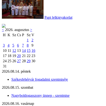
Papi lelkigyakorlat
<
2026. augusztus
>
H
K
Sz
Cs
P
Sz
V
1
2
3
4
5
6
7
8
9
10
11
12
13
14
15
16
17
18
19
20
21
22
23
24
25
26
27
28
29
30
31
2026.08.14. péntek
Székesfehérvár fogadalmi szentmiséje
2026.08.15. szombat
Nagyboldogasszony ünnep - szentmise
2026.08.16. vasárnap