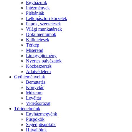
Egyházunk
Intézmények
Plébániák
Lelkipásztori körzetek
Papok, szerzetesek
Világi munkatársak
Dokumentumok
Kitüntetések
Térkép
Miserend
Linkgyűjtemény
Nyertes pályázatok
Közbeszerzés
Adatvédelem
Gyűjteményeink
Bemutatás
Könyvtár
Múzeum
Levéltár
Videósorozat
Történelmünk
Egyházmegyénk
Püspökök
Segédpüspökök
Hitvallóink