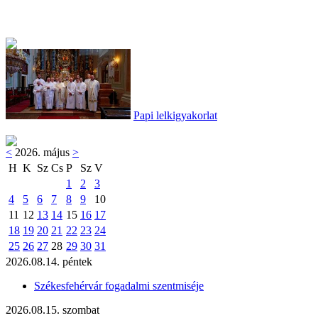
Papi lelkigyakorlat
<
2026. május
>
H
K
Sz
Cs
P
Sz
V
1
2
3
4
5
6
7
8
9
10
11
12
13
14
15
16
17
18
19
20
21
22
23
24
25
26
27
28
29
30
31
2026.08.14. péntek
Székesfehérvár fogadalmi szentmiséje
2026.08.15. szombat