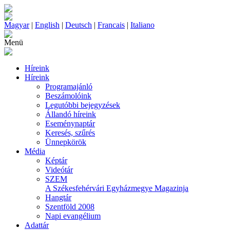
Magyar
|
English
|
Deutsch
|
Francais
|
Italiano
Menü
Híreink
Híreink
Programajánló
Beszámolóink
Legutóbbi bejegyzések
Állandó híreink
Eseménynaptár
Keresés, szűrés
Ünnepkörök
Média
Képtár
Videótár
SZEM
A Székesfehérvári Egyházmegye Magazinja
Hangtár
Szentföld 2008
Napi evangélium
Adattár