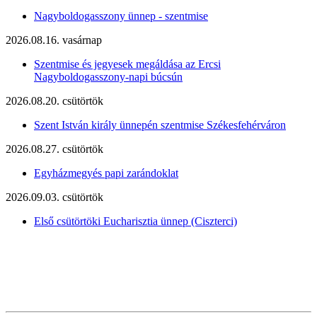
Nagyboldogasszony ünnep - szentmise
2026.08.16. vasárnap
Szentmise és jegyesek megáldása az Ercsi
Nagyboldogasszony-napi búcsún
2026.08.20. csütörtök
Szent István király ünnepén szentmise Székesfehérváron
2026.08.27. csütörtök
Egyházmegyés papi zarándoklat
2026.09.03. csütörtök
Első csütörtöki Eucharisztia ünnep (Ciszterci)