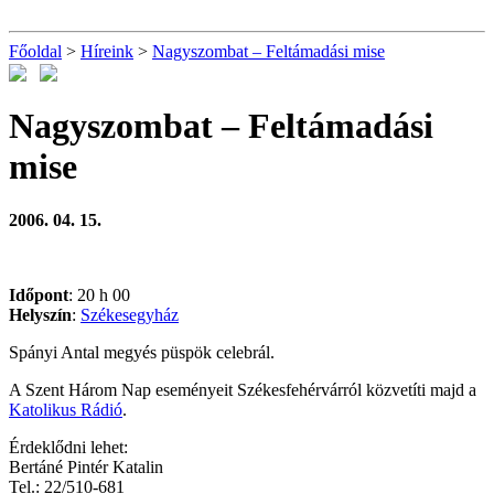
Főoldal
>
Híreink
>
Nagyszombat – Feltámadási mise
Nagyszombat – Feltámadási
mise
2006. 04. 15.
Időpont
: 20 h 00
Helyszín
:
Székesegyház
Spányi Antal megyés püspök celebrál.
A Szent Három Nap eseményeit Székesfehérvárról közvetíti majd a
Katolikus Rádió
.
Érdeklődni lehet:
Bertáné Pintér Katalin
Tel.: 22/510-681