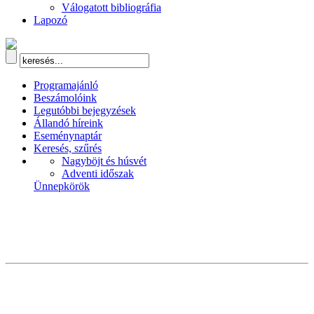
Válogatott bibliográfia
Lapozó
Programajánló
Beszámolóink
Legutóbbi bejegyzések
Állandó híreink
Eseménynaptár
Keresés, szűrés
Nagyböjt és húsvét
Adventi időszak
Ünnepkörök