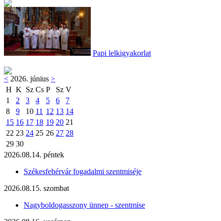
Papi lelkigyakorlat
<
2026. június
>
H
K
Sz
Cs
P
Sz
V
1
2
3
4
5
6
7
8
9
10
11
12
13
14
15
16
17
18
19
20
21
22
23
24
25
26
27
28
29
30
2026.08.14. péntek
Székesfehérvár fogadalmi szentmiséje
2026.08.15. szombat
Nagyboldogasszony ünnep - szentmise