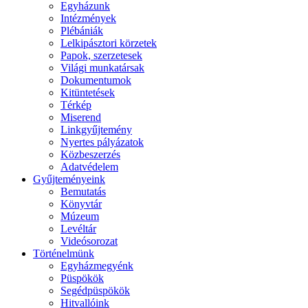
Egyházunk
Intézmények
Plébániák
Lelkipásztori körzetek
Papok, szerzetesek
Világi munkatársak
Dokumentumok
Kitüntetések
Térkép
Miserend
Linkgyűjtemény
Nyertes pályázatok
Közbeszerzés
Adatvédelem
Gyűjteményeink
Bemutatás
Könyvtár
Múzeum
Levéltár
Videósorozat
Történelmünk
Egyházmegyénk
Püspökök
Segédpüspökök
Hitvallóink