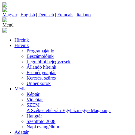
Magyar
|
English
|
Deutsch
|
Francais
|
Italiano
Menü
Híreink
Híreink
Programajánló
Beszámolóink
Legutóbbi bejegyzések
Állandó híreink
Eseménynaptár
Keresés, szűrés
Ünnepkörök
Média
Képtár
Videótár
SZEM
A Székesfehérvári Egyházmegye Magazinja
Hangtár
Szentföld 2008
Napi evangélium
Adattár