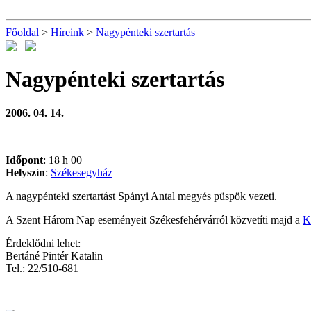
Főoldal
>
Híreink
>
Nagypénteki szertartás
Nagypénteki szertartás
2006. 04. 14.
Időpont
: 18 h 00
Helyszín
:
Székesegyház
A nagypénteki szertartást Spányi Antal megyés püspök vezeti.
A Szent Három Nap eseményeit Székesfehérvárról közvetíti majd a
K
Érdeklődni lehet:
Bertáné Pintér Katalin
Tel.: 22/510-681