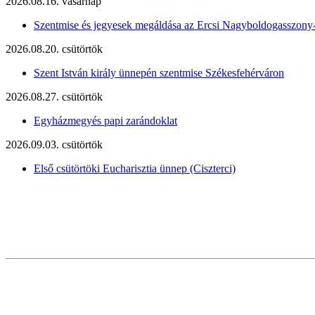
2026.08.16. vasárnap
Szentmise és jegyesek megáldása az Ercsi Nagyboldogasszony
2026.08.20. csütörtök
Szent István király ünnepén szentmise Székesfehérváron
2026.08.27. csütörtök
Egyházmegyés papi zarándoklat
2026.09.03. csütörtök
Első csütörtöki Eucharisztia ünnep (Ciszterci)