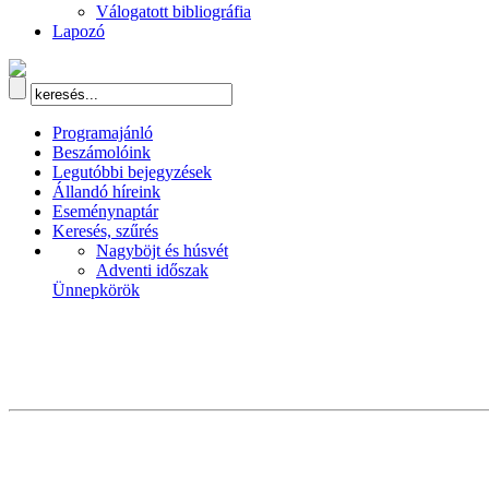
Válogatott bibliográfia
Lapozó
Programajánló
Beszámolóink
Legutóbbi bejegyzések
Állandó híreink
Eseménynaptár
Keresés, szűrés
Nagyböjt és húsvét
Adventi időszak
Ünnepkörök