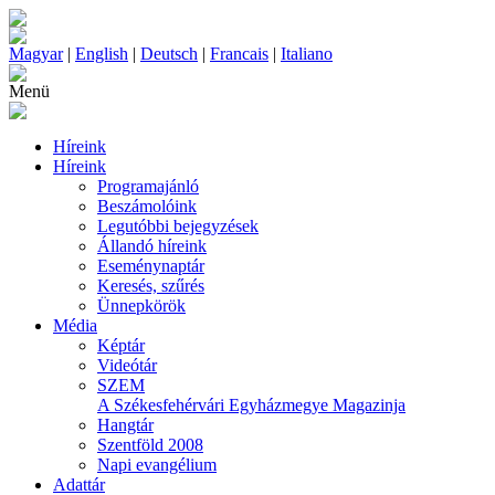
Magyar
|
English
|
Deutsch
|
Francais
|
Italiano
Menü
Híreink
Híreink
Programajánló
Beszámolóink
Legutóbbi bejegyzések
Állandó híreink
Eseménynaptár
Keresés, szűrés
Ünnepkörök
Média
Képtár
Videótár
SZEM
A Székesfehérvári Egyházmegye Magazinja
Hangtár
Szentföld 2008
Napi evangélium
Adattár