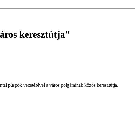
áros keresztútja"
tal püspök vezetésével a város polgárainak közös keresztútja.