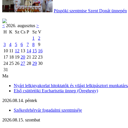
Püspöki szentmise Szent Donát ünnepén
<
2026. augusztus
>
H
K
Sz
Cs
P
Sz
V
1
2
3
4
5
6
7
8
9
10
11
12
13
14
15
16
17
18
19
20
21
22
23
24
25
26
27
28
29
30
31
Ma
Nyári lelkigyakorlat hitoktatók és világi lelkipásztori munkatárs
Első csütörtöki Eucharisztia ünnep (Öreghegy)
2026.08.14. péntek
Székesfehérvár fogadalmi szentmiséje
2026.08.15. szombat