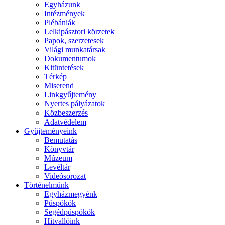
Egyházunk
Intézmények
Plébániák
Lelkipásztori körzetek
Papok, szerzetesek
Világi munkatársak
Dokumentumok
Kitüntetések
Térkép
Miserend
Linkgyűjtemény
Nyertes pályázatok
Közbeszerzés
Adatvédelem
Gyűjteményeink
Bemutatás
Könyvtár
Múzeum
Levéltár
Videósorozat
Történelmünk
Egyházmegyénk
Püspökök
Segédpüspökök
Hitvallóink