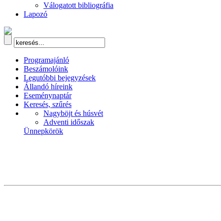
Válogatott bibliográfia
Lapozó
Programajánló
Beszámolóink
Legutóbbi bejegyzések
Állandó híreink
Eseménynaptár
Keresés, szűrés
Nagyböjt és húsvét
Adventi időszak
Ünnepkörök