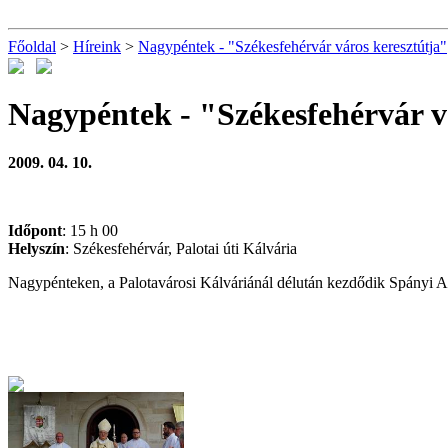
Főoldal
>
Híreink
>
Nagypéntek - "Székesfehérvár város keresztútja"
Nagypéntek - "Székesfehérvár v
2009. 04. 10.
Időpont
: 15 h 00
Helyszín
: Székesfehérvár, Palotai úti Kálvária
Nagypénteken, a Palotavárosi Kálváriánál délután kezdődik Spányi An