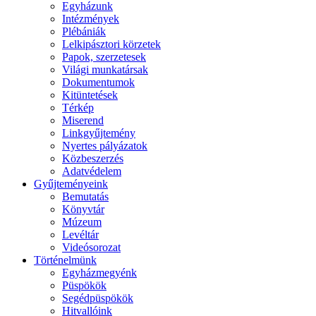
Egyházunk
Intézmények
Plébániák
Lelkipásztori körzetek
Papok, szerzetesek
Világi munkatársak
Dokumentumok
Kitüntetések
Térkép
Miserend
Linkgyűjtemény
Nyertes pályázatok
Közbeszerzés
Adatvédelem
Gyűjteményeink
Bemutatás
Könyvtár
Múzeum
Levéltár
Videósorozat
Történelmünk
Egyházmegyénk
Püspökök
Segédpüspökök
Hitvallóink