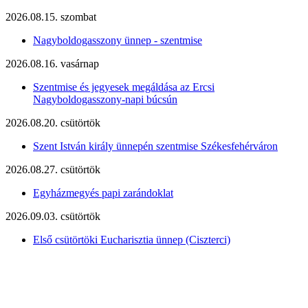
2026.08.15. szombat
Nagyboldogasszony ünnep - szentmise
2026.08.16. vasárnap
Szentmise és jegyesek megáldása az Ercsi
Nagyboldogasszony-napi búcsún
2026.08.20. csütörtök
Szent István király ünnepén szentmise Székesfehérváron
2026.08.27. csütörtök
Egyházmegyés papi zarándoklat
2026.09.03. csütörtök
Első csütörtöki Eucharisztia ünnep (Ciszterci)