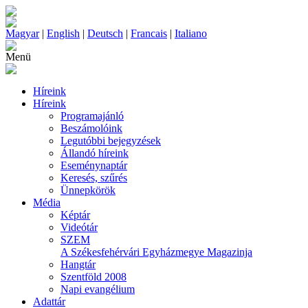
Magyar
|
English
|
Deutsch
|
Francais
|
Italiano
Menü
Híreink
Híreink
Programajánló
Beszámolóink
Legutóbbi bejegyzések
Állandó híreink
Eseménynaptár
Keresés, szűrés
Ünnepkörök
Média
Képtár
Videótár
SZEM
A Székesfehérvári Egyházmegye Magazinja
Hangtár
Szentföld 2008
Napi evangélium
Adattár