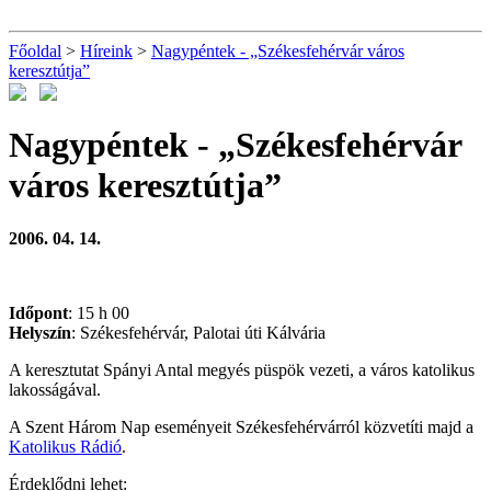
Főoldal
>
Híreink
>
Nagypéntek - „Székesfehérvár város
keresztútja”
Nagypéntek - „Székesfehérvár
város keresztútja”
2006. 04. 14.
Időpont
: 15 h 00
Helyszín
: Székesfehérvár, Palotai úti Kálvária
A keresztutat Spányi Antal megyés püspök vezeti, a város katolikus
lakosságával.
A Szent Három Nap eseményeit Székesfehérvárról közvetíti majd a
Katolikus Rádió
.
Érdeklődni lehet: