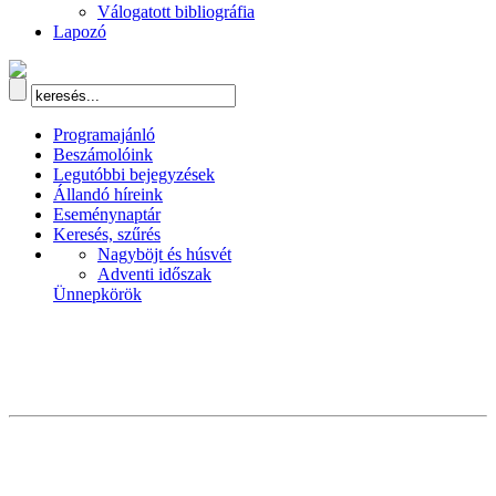
Válogatott bibliográfia
Lapozó
Programajánló
Beszámolóink
Legutóbbi bejegyzések
Állandó híreink
Eseménynaptár
Keresés, szűrés
Nagyböjt és húsvét
Adventi időszak
Ünnepkörök