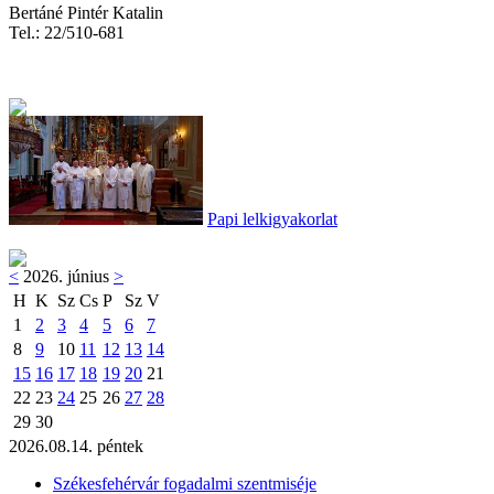
Bertáné Pintér Katalin
Tel.: 22/510-681
Papi lelkigyakorlat
<
2026. június
>
H
K
Sz
Cs
P
Sz
V
1
2
3
4
5
6
7
8
9
10
11
12
13
14
15
16
17
18
19
20
21
22
23
24
25
26
27
28
29
30
2026.08.14. péntek
Székesfehérvár fogadalmi szentmiséje