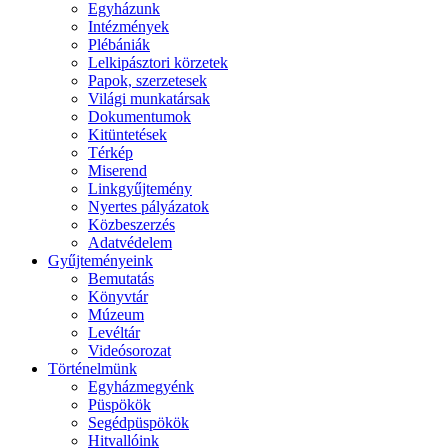
Egyházunk
Intézmények
Plébániák
Lelkipásztori körzetek
Papok, szerzetesek
Világi munkatársak
Dokumentumok
Kitüntetések
Térkép
Miserend
Linkgyűjtemény
Nyertes pályázatok
Közbeszerzés
Adatvédelem
Gyűjteményeink
Bemutatás
Könyvtár
Múzeum
Levéltár
Videósorozat
Történelmünk
Egyházmegyénk
Püspökök
Segédpüspökök
Hitvallóink