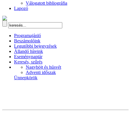
Válogatott bibliográfia
Lapozó
Programajánló
Beszámolóink
Legutóbbi bejegyzések
Állandó híreink
Eseménynaptár
Keresés, szűrés
Nagyböjt és húsvét
Adventi időszak
Ünnepkörök