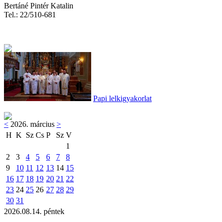
Bertáné Pintér Katalin
Tel.: 22/510-681
Papi lelkigyakorlat
<
2026. március
>
H
K
Sz
Cs
P
Sz
V
1
2
3
4
5
6
7
8
9
10
11
12
13
14
15
16
17
18
19
20
21
22
23
24
25
26
27
28
29
30
31
2026.08.14. péntek