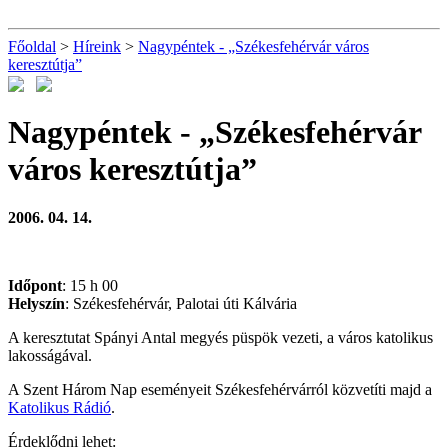
Főoldal
>
Híreink
>
Nagypéntek - „Székesfehérvár város
keresztútja”
Nagypéntek - „Székesfehérvár
város keresztútja”
2006. 04. 14.
Időpont
: 15 h 00
Helyszín
: Székesfehérvár, Palotai úti Kálvária
A keresztutat Spányi Antal megyés püspök vezeti, a város katolikus
lakosságával.
A Szent Három Nap eseményeit Székesfehérvárról közvetíti majd a
Katolikus Rádió
.
Érdeklődni lehet: