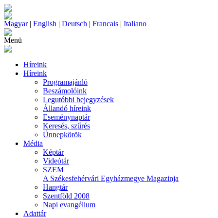
Magyar
|
English
|
Deutsch
|
Francais
|
Italiano
Menü
Híreink
Híreink
Programajánló
Beszámolóink
Legutóbbi bejegyzések
Állandó híreink
Eseménynaptár
Keresés, szűrés
Ünnepkörök
Média
Képtár
Videótár
SZEM
A Székesfehérvári Egyházmegye Magazinja
Hangtár
Szentföld 2008
Napi evangélium
Adattár