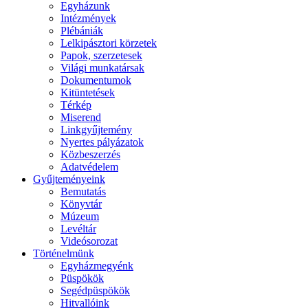
Egyházunk
Intézmények
Plébániák
Lelkipásztori körzetek
Papok, szerzetesek
Világi munkatársak
Dokumentumok
Kitüntetések
Térkép
Miserend
Linkgyűjtemény
Nyertes pályázatok
Közbeszerzés
Adatvédelem
Gyűjteményeink
Bemutatás
Könyvtár
Múzeum
Levéltár
Videósorozat
Történelmünk
Egyházmegyénk
Püspökök
Segédpüspökök
Hitvallóink