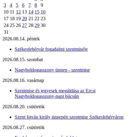
3
4
5
6
7
8
9
10
11
12
13
14
15
16
17
18
19
20
21
22
23
24
25
26
27
28
29
30
31
2026.08.14. péntek
Székesfehérvár fogadalmi szentmiséje
2026.08.15. szombat
Nagyboldogasszony ünnep - szentmise
2026.08.16. vasárnap
Szentmise és jegyesek megáldása az Ercsi
Nagyboldogasszony-napi búcsún
2026.08.20. csütörtök
Szent István király ünnepén szentmise Székesfehérváron
2026.08.27. csütörtök