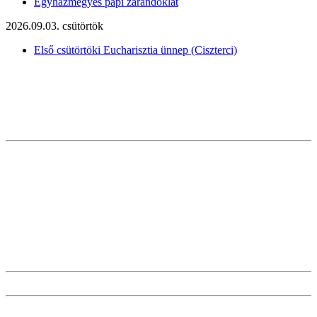
Egyházmegyés papi zarándoklat
2026.09.03. csütörtök
Első csütörtöki Eucharisztia ünnep (Ciszterci)