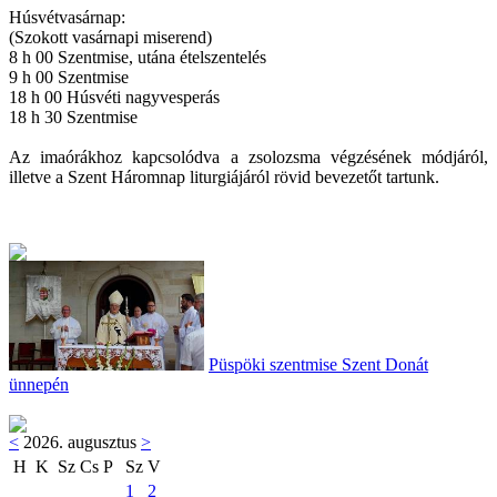
Húsvétvasárnap:
(Szokott vasárnapi miserend)
8 h 00 Szentmise, utána ételszentelés
9 h 00 Szentmise
18 h 00 Húsvéti nagyvesperás
18 h 30 Szentmise
Az imaórákhoz kapcsolódva a zsolozsma végzésének módjáról,
illetve a Szent Háromnap liturgiájáról rövid bevezetőt tartunk.
Püspöki szentmise Szent Donát
ünnepén
<
2026. augusztus
>
H
K
Sz
Cs
P
Sz
V
1
2