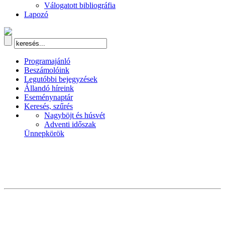
Válogatott bibliográfia
Lapozó
Programajánló
Beszámolóink
Legutóbbi bejegyzések
Állandó híreink
Eseménynaptár
Keresés, szűrés
Nagyböjt és húsvét
Adventi időszak
Ünnepkörök