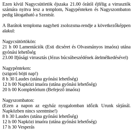
Ezen kívül Nagycsütörtök éjszaka 21.00 órától éjfélig a virrasztók
számára nyitva lesz a templom, Nagypénteken és Nagyszombaton
pedig látogatható a Szentsír.
A Barátok temploma nagyheti zsolozsma-rendje a következőképpen
alakul:
Nagycsütörtökön:
21 h 00 Lamentációk (Esti dicséret és Olvasmányos imaóra) utána
gyónási lehetőség
23.00 Ifjúsági virrasztás (Jézus búcsúbeszédének átelmélkedésével)
Nagypénteken:
(szigorú böjti nap!)
8 h 30 Laudes (utána gyónási lehetőség)
12 h 00 Napközi imaóra (utána gyónási lehetőség)
20 h 00 Kompletórium (Befejező imaóra)
Nagyszombaton:
(Ezen a napon az egyház nyugalomban időzik Urunk sírjánál.
Napközben nincs szentmise!)
8 h 30 Laudes (utána gyónási lehetőség)
12 h 00 Napközi imaóra (utána gyónási lehetőség)
17 h 30 Vesperás