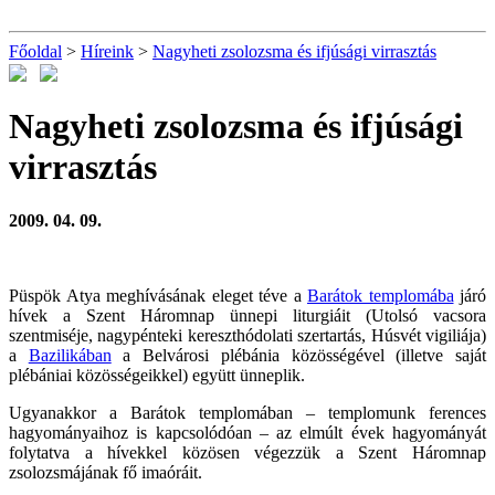
Főoldal
>
Híreink
>
Nagyheti zsolozsma és ifjúsági virrasztás
Nagyheti zsolozsma és ifjúsági
virrasztás
2009. 04. 09.
Püspök Atya meghívásának eleget téve a
Barátok templomába
járó
hívek a Szent Háromnap ünnepi liturgiáit (Utolsó vacsora
szentmiséje, nagypénteki kereszthódolati szertartás, Húsvét vigiliája)
a
Bazilikában
a Belvárosi plébánia közösségével (illetve saját
plébániai közösségeikkel) együtt ünneplik.
Ugyanakkor a Barátok templomában – templomunk ferences
hagyományaihoz is kapcsolódóan – az elmúlt évek hagyományát
folytatva a hívekkel közösen végezzük a Szent Háromnap
zsolozsmájának fő imaóráit.