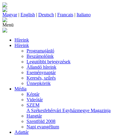
Magyar
|
English
|
Deutsch
|
Francais
|
Italiano
Menü
Híreink
Híreink
Programajánló
Beszámolóink
Legutóbbi bejegyzések
Állandó híreink
Eseménynaptár
Keresés, szűrés
Ünnepkörök
Média
Képtár
Videótár
SZEM
A Székesfehérvári Egyházmegye Magazinja
Hangtár
Szentföld 2008
Napi evangélium
Adattár