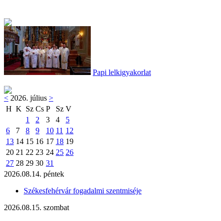
Papi lelkigyakorlat
<
2026. július
>
H
K
Sz
Cs
P
Sz
V
1
2
3
4
5
6
7
8
9
10
11
12
13
14
15
16
17
18
19
20
21
22
23
24
25
26
27
28
29
30
31
2026.08.14. péntek
Székesfehérvár fogadalmi szentmiséje
2026.08.15. szombat