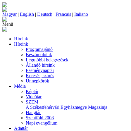
Magyar
|
English
|
Deutsch
|
Francais
|
Italiano
Menü
Híreink
Híreink
Programajánló
Beszámolóink
Legutóbbi bejegyzések
Állandó híreink
Eseménynaptár
Keresés, szűrés
Ünnepkörök
Média
Képtár
Videótár
SZEM
A Székesfehérvári Egyházmegye Magazinja
Hangtár
Szentföld 2008
Napi evangélium
Adattár