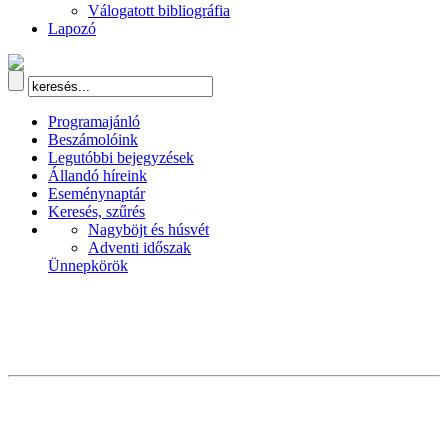
Válogatott bibliográfia
Lapozó
Programajánló
Beszámolóink
Legutóbbi bejegyzések
Állandó híreink
Eseménynaptár
Keresés, szűrés
Nagyböjt és húsvét
Adventi időszak
Ünnepkörök