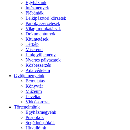
Egyházunk
Intézmények
Plébániák
Lelkipásztori körzetek
Papok, szerzetesek
Világi munkatársak
Dokumentumok
Kitüntetések
Térkép
Miserend
Linkgyűjtemény
Nyertes pályázatok
Közbeszerzés
Adatvédelem
Gyűjteményeink
Bemutatás
Könyvtár
Múzeum
Levéltár
Videósorozat
Történelmünk
Egyházmegyénk
Püspökök
Segédpüspökök
Hitvallóink