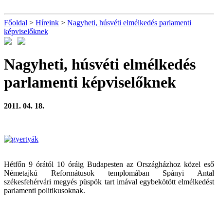
Főoldal
>
Híreink
>
Nagyheti, húsvéti elmélkedés parlamenti
képviselőknek
Nagyheti, húsvéti elmélkedés
parlamenti képviselőknek
2011. 04. 18.
Hétfőn 9 órától 10 óráig Budapesten az Országházhoz közel eső
Németajkú Reformátusok templomában Spányi Antal
székesfehérvári megyés püspök tart imával egybekötött elmélkedést
parlamenti politikusoknak.