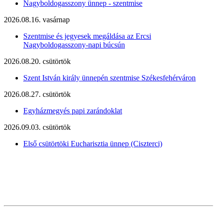
Nagyboldogasszony ünnep - szentmise
2026.08.16. vasárnap
Szentmise és jegyesek megáldása az Ercsi
Nagyboldogasszony-napi búcsún
2026.08.20. csütörtök
Szent István király ünnepén szentmise Székesfehérváron
2026.08.27. csütörtök
Egyházmegyés papi zarándoklat
2026.09.03. csütörtök
Első csütörtöki Eucharisztia ünnep (Ciszterci)