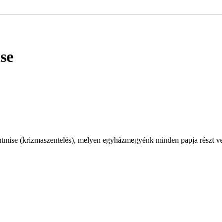
se
tmise (krizmaszentelés), melyen egyházmegyénk minden papja részt vesz