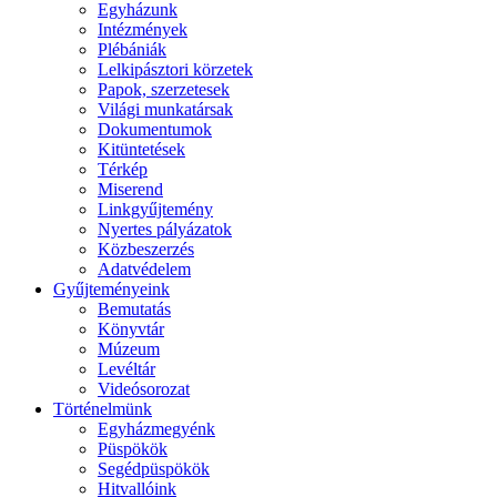
Egyházunk
Intézmények
Plébániák
Lelkipásztori körzetek
Papok, szerzetesek
Világi munkatársak
Dokumentumok
Kitüntetések
Térkép
Miserend
Linkgyűjtemény
Nyertes pályázatok
Közbeszerzés
Adatvédelem
Gyűjteményeink
Bemutatás
Könyvtár
Múzeum
Levéltár
Videósorozat
Történelmünk
Egyházmegyénk
Püspökök
Segédpüspökök
Hitvallóink