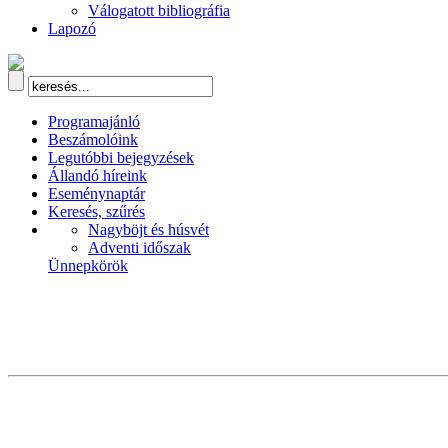
Válogatott bibliográfia
Lapozó
Programajánló
Beszámolóink
Legutóbbi bejegyzések
Állandó híreink
Eseménynaptár
Keresés, szűrés
Nagyböjt és húsvét
Adventi időszak
Ünnepkörök