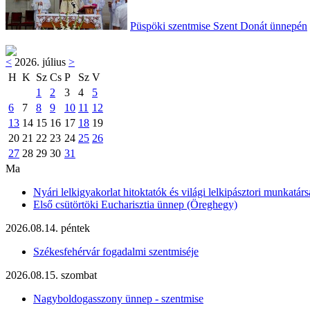
Püspöki szentmise Szent Donát ünnepén
<
2026. július
>
H
K
Sz
Cs
P
Sz
V
1
2
3
4
5
6
7
8
9
10
11
12
13
14
15
16
17
18
19
20
21
22
23
24
25
26
27
28
29
30
31
Ma
Nyári lelkigyakorlat hitoktatók és világi lelkipásztori munkatárs
Első csütörtöki Eucharisztia ünnep (Öreghegy)
2026.08.14. péntek
Székesfehérvár fogadalmi szentmiséje
2026.08.15. szombat
Nagyboldogasszony ünnep - szentmise