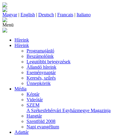
Magyar
|
English
|
Deutsch
|
Francais
|
Italiano
Menü
Híreink
Híreink
Programajánló
Beszámolóink
Legutóbbi bejegyzések
Állandó híreink
Eseménynaptár
Keresés, szűrés
Ünnepkörök
Média
Képtár
Videótár
SZEM
A Székesfehérvári Egyházmegye Magazinja
Hangtár
Szentföld 2008
Napi evangélium
Adattár