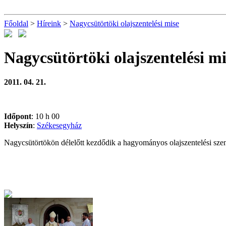
Főoldal
>
Híreink
>
Nagycsütörtöki olajszentelési mise
Nagycsütörtöki olajszentelési mi
2011. 04. 21.
Időpont
: 10 h 00
Helyszín
:
Székesegyház
Nagycsütörtökön délelőtt kezdődik a hagyományos olajszentelési szen