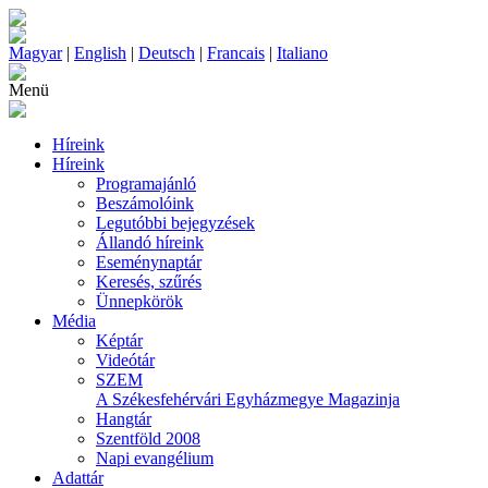
Magyar
|
English
|
Deutsch
|
Francais
|
Italiano
Menü
Híreink
Híreink
Programajánló
Beszámolóink
Legutóbbi bejegyzések
Állandó híreink
Eseménynaptár
Keresés, szűrés
Ünnepkörök
Média
Képtár
Videótár
SZEM
A Székesfehérvári Egyházmegye Magazinja
Hangtár
Szentföld 2008
Napi evangélium
Adattár