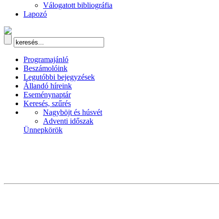
Válogatott bibliográfia
Lapozó
Programajánló
Beszámolóink
Legutóbbi bejegyzések
Állandó híreink
Eseménynaptár
Keresés, szűrés
Nagyböjt és húsvét
Adventi időszak
Ünnepkörök