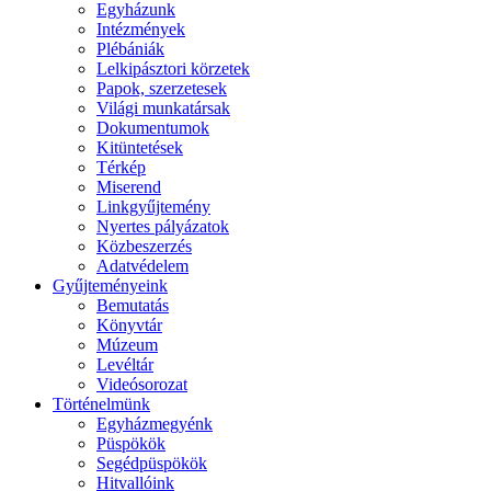
Egyházunk
Intézmények
Plébániák
Lelkipásztori körzetek
Papok, szerzetesek
Világi munkatársak
Dokumentumok
Kitüntetések
Térkép
Miserend
Linkgyűjtemény
Nyertes pályázatok
Közbeszerzés
Adatvédelem
Gyűjteményeink
Bemutatás
Könyvtár
Múzeum
Levéltár
Videósorozat
Történelmünk
Egyházmegyénk
Püspökök
Segédpüspökök
Hitvallóink