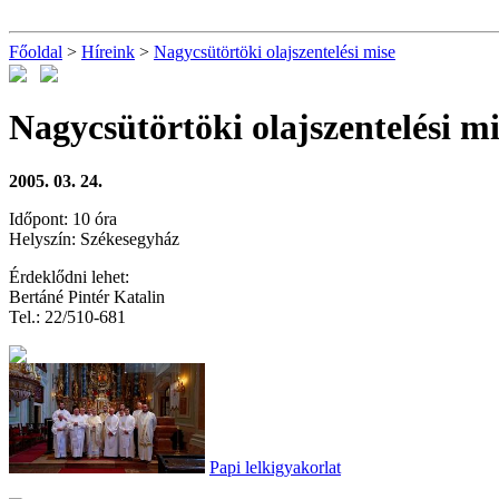
Főoldal
>
Híreink
>
Nagycsütörtöki olajszentelési mise
Nagycsütörtöki olajszentelési mi
2005. 03. 24.
Időpont: 10 óra
Helyszín: Székesegyház
Érdeklődni lehet:
Bertáné Pintér Katalin
Tel.: 22/510-681
Papi lelkigyakorlat