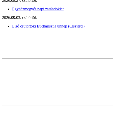
2026.08.27. csütörtök
Egyházmegyés papi zarándoklat
2026.09.03. csütörtök
Első csütörtöki Eucharisztia ünnep (Ciszterci)