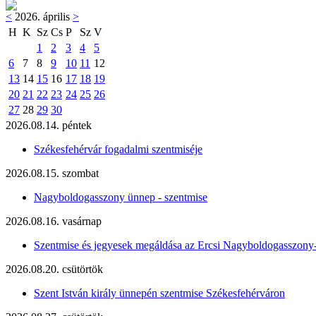
<
2026. április
>
H
K
Sz
Cs
P
Sz
V
1
2
3
4
5
6
7
8
9
10
11
12
13
14
15
16
17
18
19
20
21
22
23
24
25
26
27
28
29
30
2026.08.14. péntek
Székesfehérvár fogadalmi szentmiséje
2026.08.15. szombat
Nagyboldogasszony ünnep - szentmise
2026.08.16. vasárnap
Szentmise és jegyesek megáldása az Ercsi Nagyboldogasszony
2026.08.20. csütörtök
Szent István király ünnepén szentmise Székesfehérváron