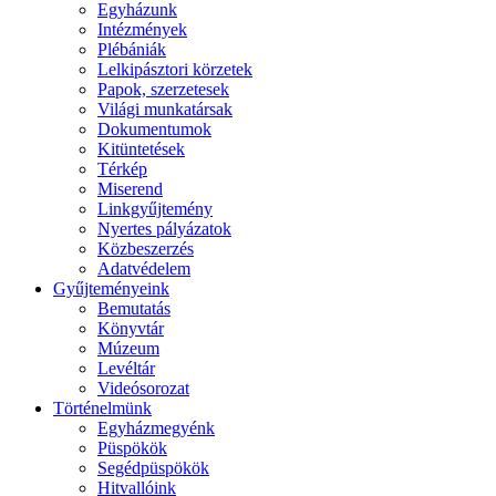
Egyházunk
Intézmények
Plébániák
Lelkipásztori körzetek
Papok, szerzetesek
Világi munkatársak
Dokumentumok
Kitüntetések
Térkép
Miserend
Linkgyűjtemény
Nyertes pályázatok
Közbeszerzés
Adatvédelem
Gyűjteményeink
Bemutatás
Könyvtár
Múzeum
Levéltár
Videósorozat
Történelmünk
Egyházmegyénk
Püspökök
Segédpüspökök
Hitvallóink