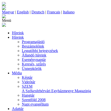
Magyar
|
English
|
Deutsch
|
Francais
|
Italiano
Menü
Híreink
Híreink
Programajánló
Beszámolóink
Legutóbbi bejegyzések
Állandó híreink
Eseménynaptár
Keresés, szűrés
Ünnepkörök
Média
Képtár
Videótár
SZEM
A Székesfehérvári Egyházmegye Magazinja
Hangtár
Szentföld 2008
Napi evangélium
Adattár