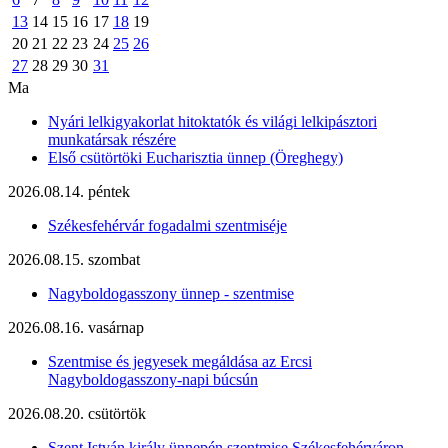
13
14
15
16
17
18
19
20
21
22
23
24
25
26
27
28
29
30
31
Ma
Nyári lelkigyakorlat hitoktatók és világi lelkipásztori
munkatársak részére
Első csütörtöki Eucharisztia ünnep (Öreghegy)
2026.08.14. péntek
Székesfehérvár fogadalmi szentmiséje
2026.08.15. szombat
Nagyboldogasszony ünnep - szentmise
2026.08.16. vasárnap
Szentmise és jegyesek megáldása az Ercsi
Nagyboldogasszony-napi búcsún
2026.08.20. csütörtök
Szent István király ünnepén szentmise Székesfehérváron