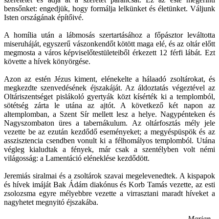
bensőnket: engedjük, hogy formálja lelkünket és életünket. Váljunk
Isten országának építőivé.
A homília után a lábmosás szertartásához a főpásztor leváltotta
miseruháját, egyszerű vászonkendőt kötött maga elé, és az oltár előtt
megmosta a város képviselőtestületeiből érkezett 12 férfi lábát. Ezt
követte a hívek könyörgése.
Azon az estén Jézus kiment, elénekelte a hálaadó zsoltárokat, és
megkezdte szenvedésének éjszakáját. Az áldoztatás végeztével az
Oltáriszentséget pislákoló gyertyák közt kísérték ki a templomból,
sötétség zárta le utána az ajtót. A következő két napon az
altemplomban, a Szent Sír mellett lesz a helye. Nagypénteken és
Nagyszombaton üres a tabernákulum. Az oltárfosztás mély jele
vezette be az ezután kezdődő eseményeket; a megyéspüspök és az
asszisztencia csendben vonult ki a félhomályos templomból. Utána
végleg kialudtak a fények, már csak a szentélyben volt némi
világosság: a Lamentáció eléneklése kezdődött.
Jeremiás siralmai és a zsoltárok szavai megelevenedtek. A kispapok
és hívek imáját Bak Ádám diakónus és Korb Tamás vezette, az esti
zsolozsma egyre mélyebbre vezette a virrasztani maradt híveket a
nagyhetet megnyitó éjszakába.
- Marian -