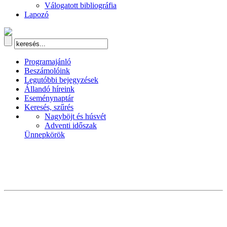
Válogatott bibliográfia
Lapozó
Programajánló
Beszámolóink
Legutóbbi bejegyzések
Állandó híreink
Eseménynaptár
Keresés, szűrés
Nagyböjt és húsvét
Adventi időszak
Ünnepkörök