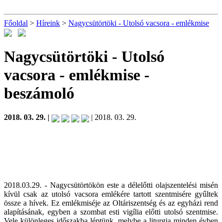
Főoldal
>
Híreink
>
Nagycsütörtöki - Utolsó vacsora - emlékmise
Nagycsütörtöki - Utolsó
vacsora - emlékmise
-
beszámoló
2018. 03. 29. |
| 2018. 03. 29.
2018.03.29. - Nagycsütörtökön este a délelőtti olajszentelési misén
kívül csak az utolsó vacsora emlékére tartott szentmisére gyűltek
össze a hívek. Ez emlékmiséje az Oltáriszentség és az egyházi rend
alapításának, egyben a szombat esti vigília előtti utolsó szentmise.
Vele különleges időszakba léptünk, melybe a liturgia minden évben