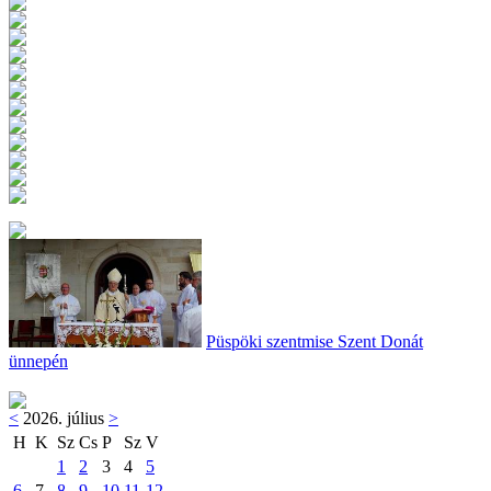
Püspöki szentmise Szent Donát
ünnepén
<
2026. július
>
H
K
Sz
Cs
P
Sz
V
1
2
3
4
5
6
7
8
9
10
11
12