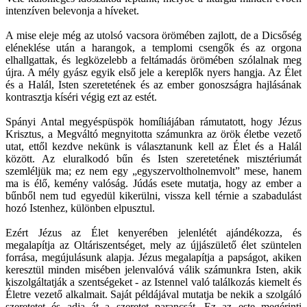
intenzíven belevonja a híveket.
A mise eleje még az utolsó vacsora örömében zajlott, de a Dicsőség
eléneklése után a harangok, a templomi csengők és az orgona
elhallgattak, és legközelebb a feltámadás örömében szólalnak meg
újra. A mély gyász egyik első jele a kereplők nyers hangja. Az Élet
és a Halál, Isten szeretetének és az ember gonoszságra hajlásának
kontrasztja kíséri végig ezt az estét.
Spányi Antal megyéspüspök homíliájában rámutatott, hogy Jézus
Krisztus, a Megváltó megnyitotta számunkra az örök életbe vezető
utat, ettől kezdve nekünk is választanunk kell az Élet és a Halál
között. Az eluralkodó bűn és Isten szeretetének misztériumát
szemléljük ma; ez nem egy „egyszervoltholnemvolt” mese, hanem
ma is élő, kemény valóság. Júdás esete mutatja, hogy az ember a
bűnből nem tud egyedül kikerülni, vissza kell térnie a szabadulást
hozó Istenhez, különben elpusztul.
Ezért Jézus az Élet kenyerében jelenlétét ajándékozza, és
megalapítja az Oltáriszentséget, mely az újjászülető élet szüntelen
forrása, megújulásunk alapja. Jézus megalapítja a papságot, akiken
keresztül minden misében jelenvalóvá válik számunkra Isten, akik
kiszolgáltatják a szentségeket - az Istennel való találkozás kiemelt és
Életre vezető alkalmait. Saját példájával mutatja be nekik a szolgáló
szeretetet és adja át a szeretet parancsát. Ez az este megérinti