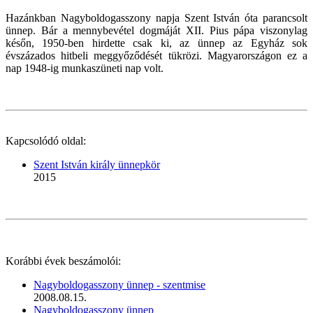
Hazánkban Nagyboldogasszony napja Szent István óta parancsolt
ünnep. Bár a mennybevétel dogmáját XII. Pius pápa viszonylag
későn, 1950-ben hirdette csak ki, az ünnep az Egyház sok
évszázados hitbeli meggyőződését tükrözi. Magyarországon ez a
nap 1948-ig munkaszüneti nap volt.
Kapcsolódó oldal:
Szent István király ünnepkör
2015
Korábbi évek beszámolói:
Nagyboldogasszony ünnep - szentmise
2008.08.15.
Nagyboldogasszony ünnep