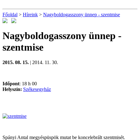
Főoldal
>
Híreink
>
Nagyboldogasszony ünnep - szentmise
Nagyboldogasszony ünnep -
szentmise
2015. 08. 15.
| 2014. 11. 30.
Időpont
: 18 h 00
Helyszín:
Székesegyház
Spányi Antal megyéspüspök mutat be koncelebrált szentmisét.