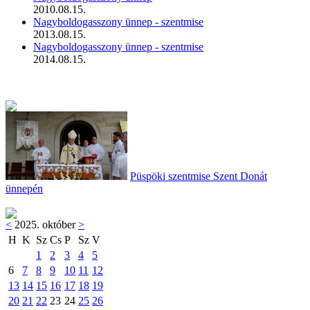
2010.08.15.
Nagyboldogasszony ünnep - szentmise
2013.08.15.
Nagyboldogasszony ünnep - szentmise
2014.08.15.
Püspöki szentmise Szent Donát
ünnepén
<
2025. október
>
H
K
Sz
Cs
P
Sz
V
1
2
3
4
5
6
7
8
9
10
11
12
13
14
15
16
17
18
19
20
21
22
23
24
25
26