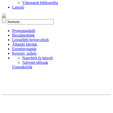
Válogatott bibliográfia
Lapozó
Programajánló
Beszámolóink
Legutóbbi bejegyzések
Állandó híreink
Eseménynaptár
Keresés, szűrés
Nagyböjt és húsvét
Adventi időszak
Ünnepkörök