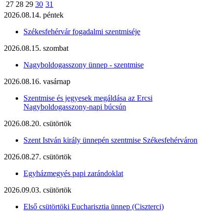
27
28
29
30
31
2026.08.14. péntek
Székesfehérvár fogadalmi szentmiséje
2026.08.15. szombat
Nagyboldogasszony ünnep - szentmise
2026.08.16. vasárnap
Szentmise és jegyesek megáldása az Ercsi
Nagyboldogasszony-napi búcsún
2026.08.20. csütörtök
Szent István király ünnepén szentmise Székesfehérváron
2026.08.27. csütörtök
Egyházmegyés papi zarándoklat
2026.09.03. csütörtök
Első csütörtöki Eucharisztia ünnep (Ciszterci)