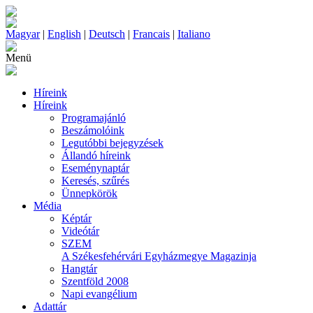
Magyar
|
English
|
Deutsch
|
Francais
|
Italiano
Menü
Híreink
Híreink
Programajánló
Beszámolóink
Legutóbbi bejegyzések
Állandó híreink
Eseménynaptár
Keresés, szűrés
Ünnepkörök
Média
Képtár
Videótár
SZEM
A Székesfehérvári Egyházmegye Magazinja
Hangtár
Szentföld 2008
Napi evangélium
Adattár