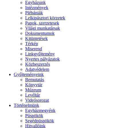
Egyházunk
Intézmények
Plébániák
Lelkipásztori körzetek
Papok, szerzetesek
Világi munkatársak
Dokumentumok
Kitüntetések
Térkép
Miserend
Linkgyűjtemény
Nyertes pályázatok
Közbeszerzés
Adatvédelem
Gyűjteményeink
Bemutatás
Könyvtár
Múzeum
Levéltár
Videósorozat
Történelmünk
Egyházmegyénk
Püspökök
Segédpüspökök
Hitvallóink