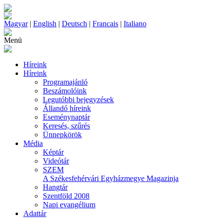
Magyar
|
English
|
Deutsch
|
Francais
|
Italiano
Menü
Híreink
Híreink
Programajánló
Beszámolóink
Legutóbbi bejegyzések
Állandó híreink
Eseménynaptár
Keresés, szűrés
Ünnepkörök
Média
Képtár
Videótár
SZEM
A Székesfehérvári Egyházmegye Magazinja
Hangtár
Szentföld 2008
Napi evangélium
Adattár