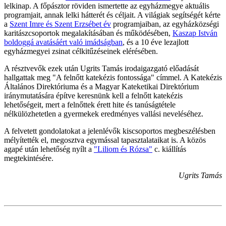
lelkinap. A főpásztor röviden ismertette az egyházmegye aktuális
programjait, annak lelki hátterét és céljait. A világiak segítségét kérte
a
Szent Imre és Szent Erzsébet év
programjaiban, az egyházközségi
karitászcsoportok megalakításában és működésében,
Kaszap István
boldoggá avatásáért való imádságban
, és a 10 éve lezajlott
egyházmegyei zsinat célkitűzéseinek elérésében.
A résztvevők ezek után Ugrits Tamás irodaigazgató előadását
hallgattak meg "A felnőtt katekézis fontossága" címmel. A Katekézis
Általános Direktóriuma és a Magyar Kateketikai Direktórium
iránymutatására építve keresnünk kell a felnőtt katekézis
lehetőségeit, mert a felnőttek érett hite és tanúságtétele
nélkülözhetetlen a gyermekek eredményes vallási neveléséhez.
A felvetett gondolatokat a jelenlévők kiscsoportos megbeszélésben
mélyítették el, megosztva egymással tapasztalataikat is. A közös
agapé után lehetőség nyílt a
"Liliom és Rózsa"
c. kiállítás
megtekintésére.
Ugrits Tamás