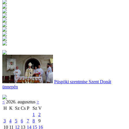
Püspöki szentmise Szent Donát
ünnepén
<
2026. augusztus
>
H
K
Sz
Cs
P
Sz
V
1
2
3
4
5
6
7
8
9
10
11
12
13
14
15
16