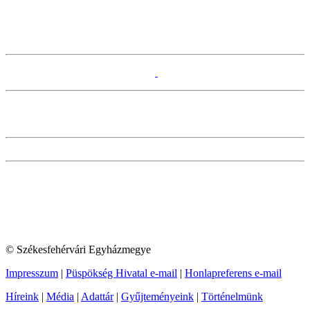
© Székesfehérvári Egyházmegye
Impresszum
|
Püspökség Hivatal e-mail
|
Honlapreferens e-mail
Híreink
|
Média
|
Adattár
|
Gyűjteményeink
|
Történelmünk