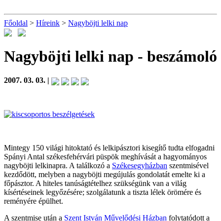
Főoldal
>
Híreink
>
Nagyböjti lelki nap
Nagyböjti lelki nap
- beszámoló
2007. 03. 03. |
Mintegy 150 világi hitoktató és lelkipásztori kisegítő tudta elfogadni
Spányi Antal székesfehérvári püspök meghívását a hagyományos
nagyböjti lelkinapra. A találkozó a
Székesegyházban
szentmisével
kezdődött, melyben a nagyböjti megújulás gondolatát emelte ki a
főpásztor. A hiteles tanúságtételhez szükségünk van a világ
kísértéseinek legyőzésére; szolgálatunk a tiszta lélek örömére és
reményére épülhet.
A szentmise után a
Szent István Művelődési Házban
folytatódott a