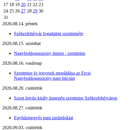
17
18
19
20
21
22
23
24
25
26
27
28
29
30
31
2026.08.14. péntek
Székesfehérvár fogadalmi szentmiséje
2026.08.15. szombat
Nagyboldogasszony ünnep - szentmise
2026.08.16. vasárnap
Szentmise és jegyesek megáldása az Ercsi
Nagyboldogasszony-napi búcsún
2026.08.20. csütörtök
Szent István király ünnepén szentmise Székesfehérváron
2026.08.27. csütörtök
Egyházmegyés papi zarándoklat
2026.09.03. csütörtök