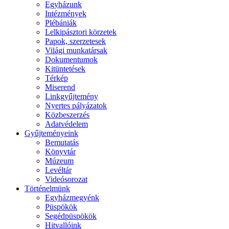
Egyházunk
Intézmények
Plébániák
Lelkipásztori körzetek
Papok, szerzetesek
Világi munkatársak
Dokumentumok
Kitüntetések
Térkép
Miserend
Linkgyűjtemény
Nyertes pályázatok
Közbeszerzés
Adatvédelem
Gyűjteményeink
Bemutatás
Könyvtár
Múzeum
Levéltár
Videósorozat
Történelmünk
Egyházmegyénk
Püspökök
Segédpüspökök
Hitvallóink