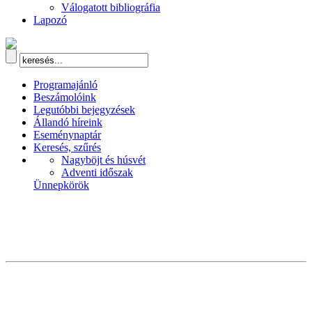
Válogatott bibliográfia
Lapozó
Programajánló
Beszámolóink
Legutóbbi bejegyzések
Állandó híreink
Eseménynaptár
Keresés, szűrés
Nagyböjt és húsvét
Adventi időszak
Ünnepkörök