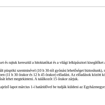
et és rajtuk keresztül a hitoktatókat és a világi lelkipásztori kisegítőket 
lt püspöki szentmisével (10 h 30-tól gyónási lehetőséget biztosítunk),
en (11 h 30 órakor és 12 h 45 órakor) előadást. Az előadások között k
sát lehet megtekinteni. A találkozót 15 órakor zárjuk.
zajelző lapot március 1-i határidővel be tudják küldeni az Egyházmegye