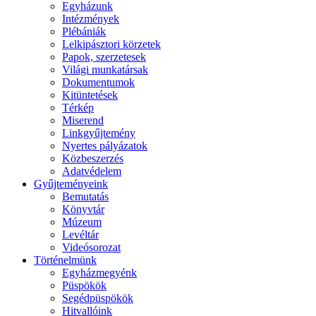
Egyházunk
Intézmények
Plébániák
Lelkipásztori körzetek
Papok, szerzetesek
Világi munkatársak
Dokumentumok
Kitüntetések
Térkép
Miserend
Linkgyűjtemény
Nyertes pályázatok
Közbeszerzés
Adatvédelem
Gyűjteményeink
Bemutatás
Könyvtár
Múzeum
Levéltár
Videósorozat
Történelmünk
Egyházmegyénk
Püspökök
Segédpüspökök
Hitvallóink