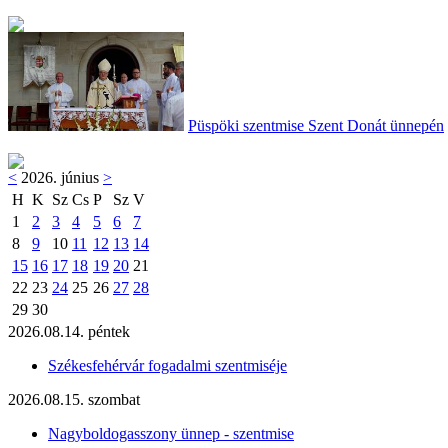
Püspöki szentmise Szent Donát ünnepén
<
2026. június
>
H
K
Sz
Cs
P
Sz
V
1
2
3
4
5
6
7
8
9
10
11
12
13
14
15
16
17
18
19
20
21
22
23
24
25
26
27
28
29
30
2026.08.14. péntek
Székesfehérvár fogadalmi szentmiséje
2026.08.15. szombat
Nagyboldogasszony ünnep - szentmise