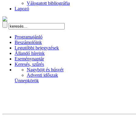
Válogatott bibliográfia
Lapozó
Programajánló
Beszámolóink
Legutóbbi bejegyzések
Állandó híreink
Eseménynaptár
Keresés, szűrés
Nagyböjt és húsvét
Adventi időszak
Ünnepkörök