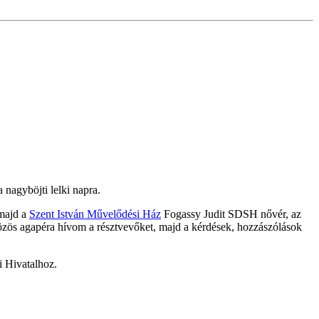
a nagyböjti lelki napra.
 majd a
Szent István Művelődési Ház
Fogassy Judit SDSH nővér, az
özös agapéra hívom a résztvevőket, majd a kérdések, hozzászólások
i Hivatalhoz.