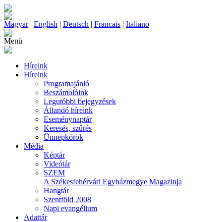
Magyar
|
English
|
Deutsch
|
Francais
|
Italiano
Menü
Híreink
Híreink
Programajánló
Beszámolóink
Legutóbbi bejegyzések
Állandó híreink
Eseménynaptár
Keresés, szűrés
Ünnepkörök
Média
Képtár
Videótár
SZEM
A Székesfehérvári Egyházmegye Magazinja
Hangtár
Szentföld 2008
Napi evangélium
Adattár