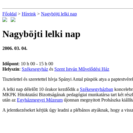
Főoldal
>
Híreink
>
Nagyböjti lelki nap
Nagyböjti lelki nap
2006. 03. 04.
Időpont
: 10 h 00 - 15 h 00
Helyszín
:
Székesegyház
és
Szent István Művelődési Ház
Tisztelettel és szeretettel hívja Spányi Antal püspök atya a paptestvérek
A lelki nap délelőtt 10 órakor kezdődik a
Székesegyházban
koncelebrá
MKPK Hitoktatási Bizottságának pedagógiai munkatársa tart két részb
után az
Egyházmegyei Múzeum
újonnan megnyitott Prohászka kiállítá
A jelentkezéseket kérjük úgy leadni a plébános atyáknak, hogy a viss