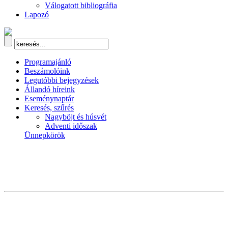
Válogatott bibliográfia
Lapozó
Programajánló
Beszámolóink
Legutóbbi bejegyzések
Állandó híreink
Eseménynaptár
Keresés, szűrés
Nagyböjt és húsvét
Adventi időszak
Ünnepkörök