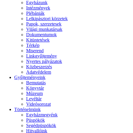
Egyházunk
Intézmények
Plébániák
Lelkipásztori körzetek
Papok, szerzetesek
Világi munkatársak
Dokumentumok
Kitüntetések
Térkép
Miserend
Linkgyűjtemény
Nyertes pályázatok
Közbeszerzés
Adatvédelem
Gyűjteményeink
Bemutatás
Könyvtár
Múzeum
Levéltár
Videósorozat
Történelmünk
Egyházmegyénk
Püspökök
Segédpüspökök
Hitvallóink