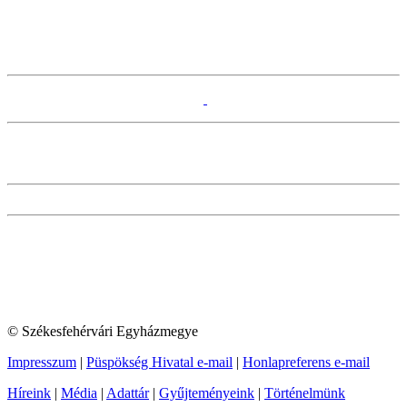
© Székesfehérvári Egyházmegye
Impresszum
|
Püspökség Hivatal e-mail
|
Honlapreferens e-mail
Híreink
|
Média
|
Adattár
|
Gyűjteményeink
|
Történelmünk