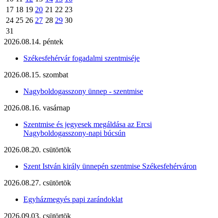
17
18
19
20
21
22
23
24
25
26
27
28
29
30
31
2026.08.14. péntek
Székesfehérvár fogadalmi szentmiséje
2026.08.15. szombat
Nagyboldogasszony ünnep - szentmise
2026.08.16. vasárnap
Szentmise és jegyesek megáldása az Ercsi
Nagyboldogasszony-napi búcsún
2026.08.20. csütörtök
Szent István király ünnepén szentmise Székesfehérváron
2026.08.27. csütörtök
Egyházmegyés papi zarándoklat
2026.09.03. csütörtök