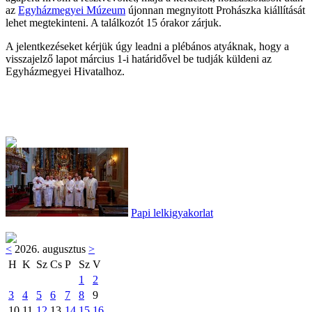
az
Egyházmegyei Múzeum
újonnan megnyitott Prohászka kiállítását
lehet megtekinteni. A találkozót 15 órakor zárjuk.
A jelentkezéseket kérjük úgy leadni a plébános atyáknak, hogy a
visszajelző lapot március 1-i határidővel be tudják küldeni az
Egyházmegyei Hivatalhoz.
Papi lelkigyakorlat
<
2026. augusztus
>
H
K
Sz
Cs
P
Sz
V
1
2
3
4
5
6
7
8
9
10
11
12
13
14
15
16