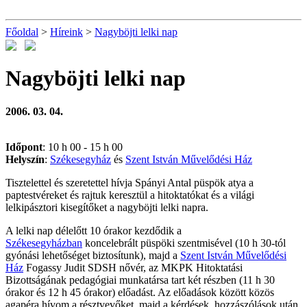
Főoldal
>
Híreink
>
Nagyböjti lelki nap
Nagyböjti lelki nap
2006. 03. 04.
Időpont
: 10 h 00 - 15 h 00
Helyszín
:
Székesegyház
és
Szent István Művelődési Ház
Tisztelettel és szeretettel hívja Spányi Antal püspök atya a
paptestvéreket és rajtuk keresztül a hitoktatókat és a világi
lelkipásztori kisegítőket a nagyböjti lelki napra.
A lelki nap délelőtt 10 órakor kezdődik a
Székesegyházban
koncelebrált püspöki szentmisével (10 h 30-tól
gyónási lehetőséget biztosítunk), majd a
Szent István Művelődési
Ház
Fogassy Judit SDSH nővér, az MKPK Hitoktatási
Bizottságának pedagógiai munkatársa tart két részben (11 h 30
órakor és 12 h 45 órakor) előadást. Az előadások között közös
agapéra hívom a résztvevőket, majd a kérdések, hozzászólások után