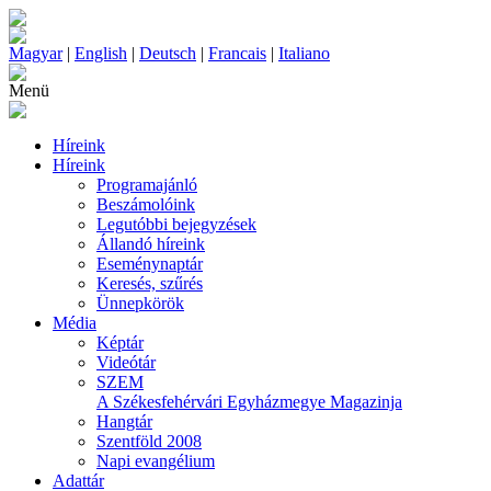
Magyar
|
English
|
Deutsch
|
Francais
|
Italiano
Menü
Híreink
Híreink
Programajánló
Beszámolóink
Legutóbbi bejegyzések
Állandó híreink
Eseménynaptár
Keresés, szűrés
Ünnepkörök
Média
Képtár
Videótár
SZEM
A Székesfehérvári Egyházmegye Magazinja
Hangtár
Szentföld 2008
Napi evangélium
Adattár