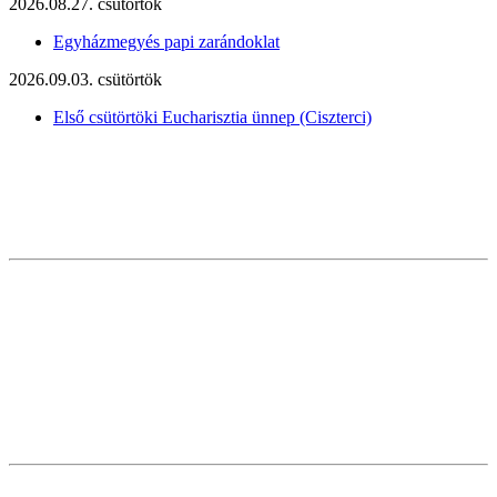
2026.08.27. csütörtök
Egyházmegyés papi zarándoklat
2026.09.03. csütörtök
Első csütörtöki Eucharisztia ünnep (Ciszterci)