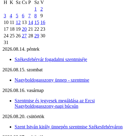
H
K
Sz
Cs
P
Sz
V
1
2
3
4
5
6
7
8
9
10
11
12
13
14
15
16
17
18
19
20
21
22
23
24
25
26
27
28
29
30
31
2026.08.14. péntek
Székesfehérvár fogadalmi szentmiséje
2026.08.15. szombat
Nagyboldogasszony ünnep - szentmise
2026.08.16. vasárnap
Szentmise és jegyesek megáldása az Ercsi
Nagyboldogasszony-napi búcsún
2026.08.20. csütörtök
Szent István király ünnepén szentmise Székesfehérváron