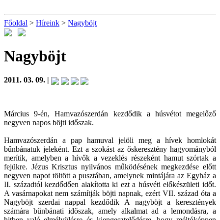
Főoldal
>
Híreink
>
Nagyböjt
Nagyböjt
2011. 03. 09. |
Március 9-én, Hamvazószerdán kezdődik a húsvétot megelőző
negyven napos böjti időszak.
Hamvazószerdán a pap hamuval jelöli meg a hívek homlokát
bűnbánatuk jeleként. Ezt a szokást az őskeresztény hagyományból
merítik, amelyben a hívők a vezeklés részeként hamut szórtak a
fejükre. Jézus Krisztus nyilvános működésének megkezdése előtt
negyven napot töltött a pusztában, amelynek mintájára az Egyház a
II. századtól kezdődően alakította ki ezt a húsvéti előkészületi időt.
A vasárnapokat nem számítják böjti napnak, ezért VII. század óta a
Nagyböjt szerdai nappal kezdődik A nagyböjt a keresztények
számára bűnbánati időszak, amely alkalmat ad a lemondásra, a
hitben való elmélyülésre és kiengesztelődésre, hogy méltóképpen