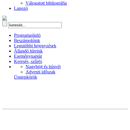
Válogatott bibliográfia
Lapozó
Programajánló
Beszámolóink
Legutóbbi bejegyzések
Állandó híreink
Eseménynaptár
Keresés, szűrés
Nagyböjt és húsvét
Adventi időszak
Ünnepkörök