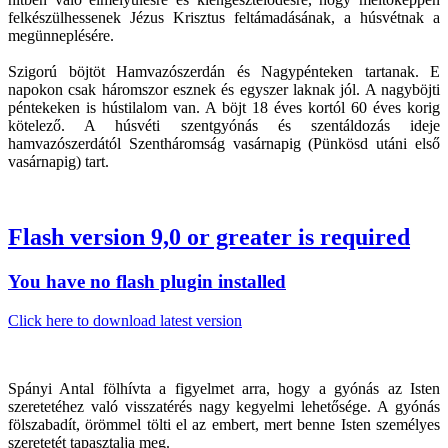
felkészülhessenek Jézus Krisztus feltámadásának, a húsvétnak a
megünneplésére.
Szigorú böjtöt Hamvazószerdán és Nagypénteken tartanak. E
napokon csak háromszor esznek és egyszer laknak jól. A nagyböjti
péntekeken is hústilalom van. A böjt 18 éves kortól 60 éves korig
kötelező. A húsvéti szentgyónás és szentáldozás ideje
hamvazószerdától Szentháromság vasárnapig (Pünkösd utáni első
vasárnapig) tart.
Flash version 9,0 or greater is required
You have no flash plugin installed
Click here to download latest version
Spányi Antal fölhívta a figyelmet arra, hogy a gyónás az Isten
szeretetéhez való visszatérés nagy kegyelmi lehetősége. A gyónás
fölszabadít, örömmel tölti el az embert, mert benne Isten személyes
szeretetét tapasztalja meg.