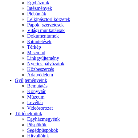
Egyházunk
Intézmények
Plébániák
Lelkipásztori körzetek
Papok, szerzetesek
Világi munkatársak
Dokumentumok
Kitüntetések
Térkép
Miserend
Linkgyűjtemény
Nyertes pályázatok
Közbeszerzés
Adatvédelem
Gyűjteményeink
Bemutatás
Könyvtár
Múzeum
Levéltár
Videósorozat
Történelmünk
Egyházmegyénk
Püspökök
Segédpüspökök
Hitvallóink