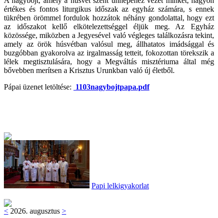
A nagyböjt, amely a húsvét szent ünnepéhez vezet minket, nagyon
értékes és fontos liturgikus időszak az egyház számára, s ennek
tükrében örömmel fordulok hozzátok néhány gondolattal, hogy ezt
az időszakot kellő elkötelezettséggel éljük meg. Az Egyház
közössége, miközben a Jegyesével való végleges találkozásra tekint,
amely az örök húsvétban valósul meg, állhatatos imádsággal és
buzgóbban gyakorolva az irgalmasság tetteit, fokozottan törekszik a
lélek megtisztulására, hogy a Megváltás misztériuma által még
bővebben merítsen a Krisztus Urunkban való új életből.
Pápai üzenet letöltése:
1103nagybojtpapa.pdf
Papi lelkigyakorlat
<
2026. augusztus
>