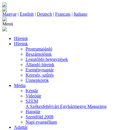
Magyar
|
English
|
Deutsch
|
Francais
|
Italiano
Menü
Híreink
Híreink
Programajánló
Beszámolóink
Legutóbbi bejegyzések
Állandó híreink
Eseménynaptár
Keresés, szűrés
Ünnepkörök
Média
Képtár
Videótár
SZEM
A Székesfehérvári Egyházmegye Magazinja
Hangtár
Szentföld 2008
Napi evangélium
Adattár