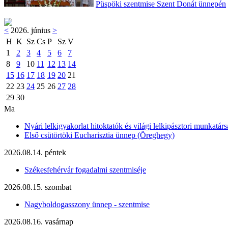
Püspöki szentmise Szent Donát ünnepén
<
2026. június
>
H
K
Sz
Cs
P
Sz
V
1
2
3
4
5
6
7
8
9
10
11
12
13
14
15
16
17
18
19
20
21
22
23
24
25
26
27
28
29
30
Ma
Nyári lelkigyakorlat hitoktatók és világi lelkipásztori munkatárs
Első csütörtöki Eucharisztia ünnep (Öreghegy)
2026.08.14. péntek
Székesfehérvár fogadalmi szentmiséje
2026.08.15. szombat
Nagyboldogasszony ünnep - szentmise
2026.08.16. vasárnap