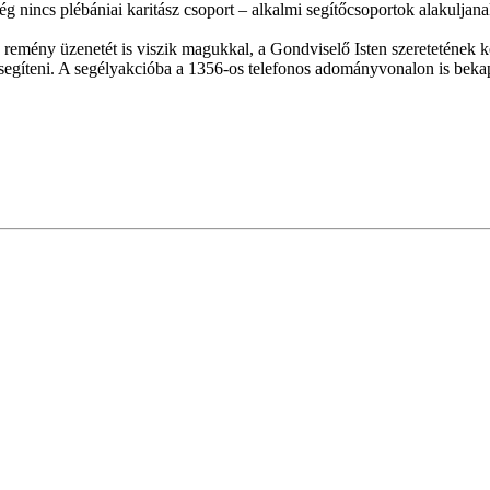
 még nincs plébániai karitász csoport – alkalmi segítőcsoportok alakulj
 remény üzenetét is viszik magukkal, a Gondviselő Isten szeretetének k
segíteni. A segélyakcióba a 1356-os telefonos adományvonalon is bekap