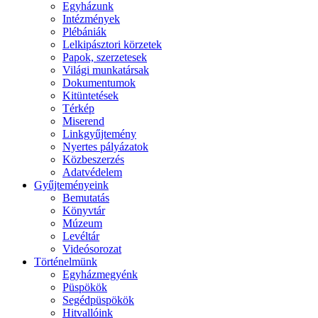
Egyházunk
Intézmények
Plébániák
Lelkipásztori körzetek
Papok, szerzetesek
Világi munkatársak
Dokumentumok
Kitüntetések
Térkép
Miserend
Linkgyűjtemény
Nyertes pályázatok
Közbeszerzés
Adatvédelem
Gyűjteményeink
Bemutatás
Könyvtár
Múzeum
Levéltár
Videósorozat
Történelmünk
Egyházmegyénk
Püspökök
Segédpüspökök
Hitvallóink