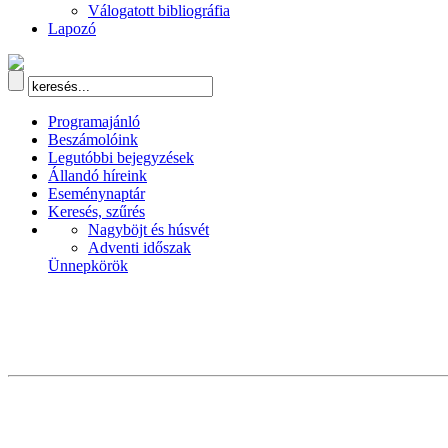
Válogatott bibliográfia
Lapozó
Programajánló
Beszámolóink
Legutóbbi bejegyzések
Állandó híreink
Eseménynaptár
Keresés, szűrés
Nagyböjt és húsvét
Adventi időszak
Ünnepkörök