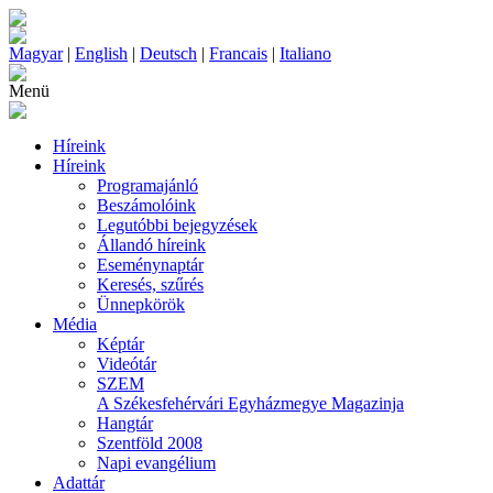
Magyar
|
English
|
Deutsch
|
Francais
|
Italiano
Menü
Híreink
Híreink
Programajánló
Beszámolóink
Legutóbbi bejegyzések
Állandó híreink
Eseménynaptár
Keresés, szűrés
Ünnepkörök
Média
Képtár
Videótár
SZEM
A Székesfehérvári Egyházmegye Magazinja
Hangtár
Szentföld 2008
Napi evangélium
Adattár