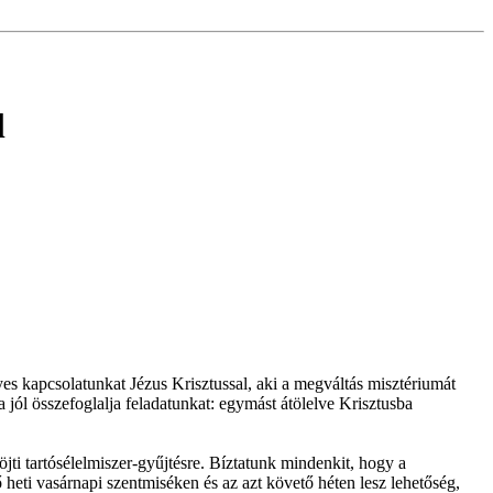
l
es kapcsolatunkat Jézus Krisztussal, aki a megváltás misztériumát
jól összefoglalja feladatunkat: egymást átölelve Krisztusba
öjti tartósélelmiszer-gyűjtésre. Bíztatunk mindenkit, hogy a
heti vasárnapi szentmiséken és az azt követő héten lesz lehetőség,