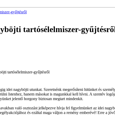
miszer-gyűjtésről
böjti tartósélelmiszer-gyűjtésrő
ti tartósélelmiszer-gyűjtésről
g idei nagyböjti utunkat. Szeretnénk megerősíteni hitünket és személy
ni Istenhez, hanem másokat is magunkkal kell hívni. A szentév logója 
yünket jelentő horgony biztosan megtart mindenkit.
 javakban való osztozást jelképezve hívja fel figyelmünket az idei nagyb
egélyakciójához és ezáltal maga váljon a remény emberévé! Erre a jövő 