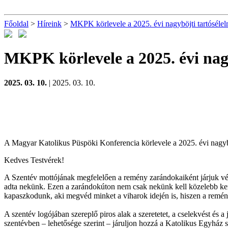
Főoldal
>
Híreink
>
MKPK körlevele a 2025. évi nagyböjti tartósélel
MKPK körlevele a 2025. évi nagy
2025. 03. 10.
| 2025. 03. 10.
A Magyar Katolikus Püspöki Konferencia körlevele a 2025. évi nagyböj
Kedves Testvérek!
A Szentév mottójának megfelelően a remény zarándokaiként járjuk végi
adta nekünk. Ezen a zarándokúton nem csak nekünk kell közelebb kerül
kapaszkodunk, aki megvéd minket a viharok idején is, hiszen a remén
A szentév logójában szereplő piros alak a szeretetet, a cselekvést és a
szentévben – lehetősége szerint – járuljon hozzá a Katolikus Egyház s