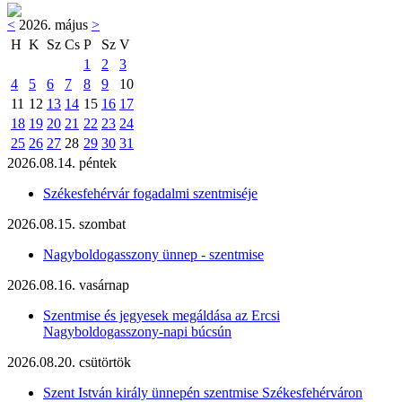
<
2026. május
>
H
K
Sz
Cs
P
Sz
V
1
2
3
4
5
6
7
8
9
10
11
12
13
14
15
16
17
18
19
20
21
22
23
24
25
26
27
28
29
30
31
2026.08.14. péntek
Székesfehérvár fogadalmi szentmiséje
2026.08.15. szombat
Nagyboldogasszony ünnep - szentmise
2026.08.16. vasárnap
Szentmise és jegyesek megáldása az Ercsi
Nagyboldogasszony-napi búcsún
2026.08.20. csütörtök
Szent István király ünnepén szentmise Székesfehérváron