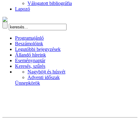
Válogatott bibliográfia
Lapozó
Programajánló
Beszámolóink
Legutóbbi bejegyzések
Állandó híreink
Eseménynaptár
Keresés, szűrés
Nagyböjt és húsvét
Adventi időszak
Ünnepkörök