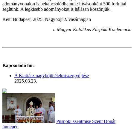
adományvonalon is bekapcsolódhatunk: hívásonként 500 forinttal
segítünk. A legkisebb adományokat is hálásan köszönjük.
Kelt: Budapest, 2025. Nagyböjt 2. vasárnapján
a Magyar Katolikus Püspöki Konferencia
Kapcsolódó hír:
A Karitász nagyböjti élelmiszergyűjtése
2025.03.23.
Püspöki szentmise Szent Donát
ünnepén