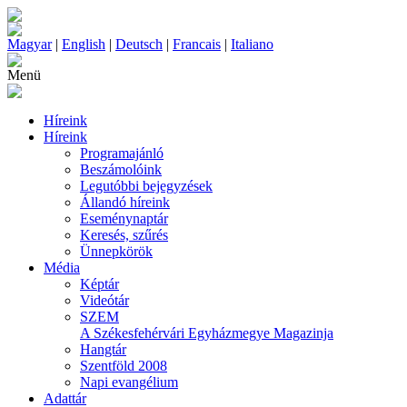
Magyar
|
English
|
Deutsch
|
Francais
|
Italiano
Menü
Híreink
Híreink
Programajánló
Beszámolóink
Legutóbbi bejegyzések
Állandó híreink
Eseménynaptár
Keresés, szűrés
Ünnepkörök
Média
Képtár
Videótár
SZEM
A Székesfehérvári Egyházmegye Magazinja
Hangtár
Szentföld 2008
Napi evangélium
Adattár