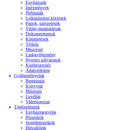
Egyházunk
Intézmények
Plébániák
Lelkipásztori körzetek
Papok, szerzetesek
Világi munkatársak
Dokumentumok
Kitüntetések
Térkép
Miserend
Linkgyűjtemény
Nyertes pályázatok
Közbeszerzés
Adatvédelem
Gyűjteményeink
Bemutatás
Könyvtár
Múzeum
Levéltár
Videósorozat
Történelmünk
Egyházmegyénk
Püspökök
Segédpüspökök
Hitvallóink