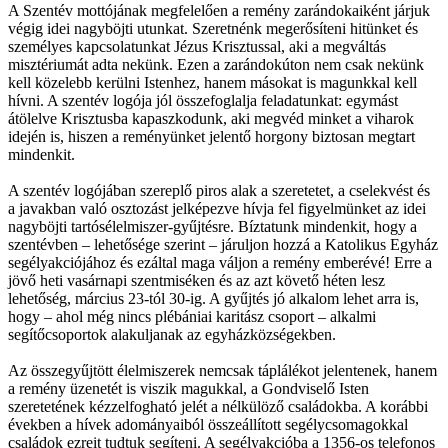
A Szentév mottójának megfelelően a remény zarándokaiként járjuk
végig idei nagyböjti utunkat. Szeretnénk megerősíteni hitünket és
személyes kapcsolatunkat Jézus Krisztussal, aki a megváltás
misztériumát adta nekünk. Ezen a zarándokúton nem csak nekünk
kell közelebb kerülni Istenhez, hanem másokat is magunkkal kell
hívni. A szentév logója jól összefoglalja feladatunkat: egymást
átölelve Krisztusba kapaszkodunk, aki megvéd minket a viharok
idején is, hiszen a reményünket jelentő horgony biztosan megtart
mindenkit.
A szentév logójában szereplő piros alak a szeretetet, a cselekvést és
a javakban való osztozást jelképezve hívja fel figyelmünket az idei
nagyböjti tartósélelmiszer-gyűjtésre. Bíztatunk mindenkit, hogy a
szentévben – lehetősége szerint – járuljon hozzá a Katolikus Egyház
segélyakciójához és ezáltal maga váljon a remény emberévé! Erre a
jövő heti vasárnapi szentmiséken és az azt követő héten lesz
lehetőség, március 23-tól 30-ig. A gyűjtés jó alkalom lehet arra is,
hogy – ahol még nincs plébániai karitász csoport – alkalmi
segítőcsoportok alakuljanak az egyházközségekben.
Az összegyűjtött élelmiszerek nemcsak táplálékot jelentenek, hanem
a remény üzenetét is viszik magukkal, a Gondviselő Isten
szeretetének kézzelfogható jelét a nélkülöző családokba. A korábbi
években a hívek adományaiból összeállított segélycsomagokkal
családok ezreit tudtuk segíteni. A segélyakcióba a 1356-os telefonos