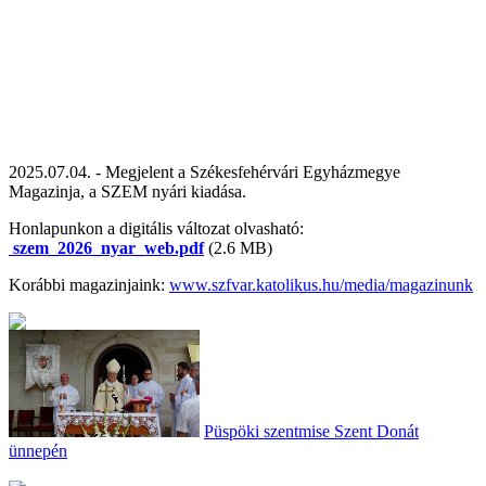
2025.07.04. - Megjelent a Székesfehérvári Egyházmegye
Magazinja, a SZEM nyári kiadása.
Honlapunkon a digitális változat olvasható:
szem_2026_nyar_web.pdf
(2.6 MB)
Korábbi magazinjaink:
www.szfvar.katolikus.hu/media/magazinunk
Püspöki szentmise Szent Donát
ünnepén