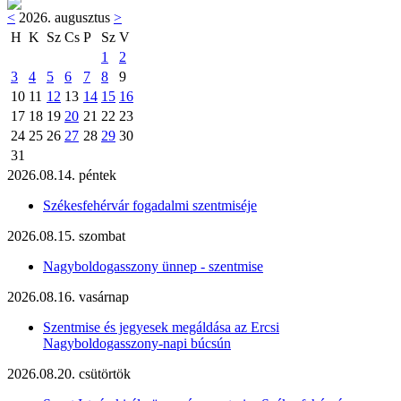
<
2026. augusztus
>
H
K
Sz
Cs
P
Sz
V
1
2
3
4
5
6
7
8
9
10
11
12
13
14
15
16
17
18
19
20
21
22
23
24
25
26
27
28
29
30
31
2026.08.14. péntek
Székesfehérvár fogadalmi szentmiséje
2026.08.15. szombat
Nagyboldogasszony ünnep - szentmise
2026.08.16. vasárnap
Szentmise és jegyesek megáldása az Ercsi
Nagyboldogasszony-napi búcsún
2026.08.20. csütörtök