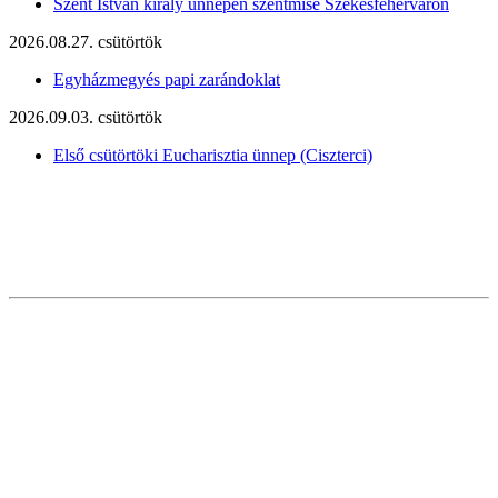
Szent István király ünnepén szentmise Székesfehérváron
2026.08.27. csütörtök
Egyházmegyés papi zarándoklat
2026.09.03. csütörtök
Első csütörtöki Eucharisztia ünnep (Ciszterci)