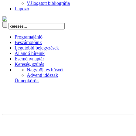
Válogatott bibliográfia
Lapozó
Programajánló
Beszámolóink
Legutóbbi bejegyzések
Állandó híreink
Eseménynaptár
Keresés, szűrés
Nagyböjt és húsvét
Adventi időszak
Ünnepkörök