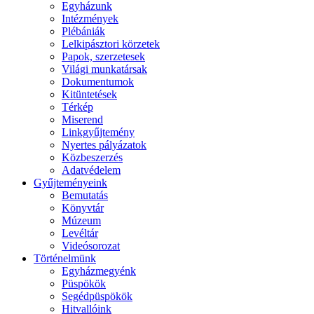
Egyházunk
Intézmények
Plébániák
Lelkipásztori körzetek
Papok, szerzetesek
Világi munkatársak
Dokumentumok
Kitüntetések
Térkép
Miserend
Linkgyűjtemény
Nyertes pályázatok
Közbeszerzés
Adatvédelem
Gyűjteményeink
Bemutatás
Könyvtár
Múzeum
Levéltár
Videósorozat
Történelmünk
Egyházmegyénk
Püspökök
Segédpüspökök
Hitvallóink