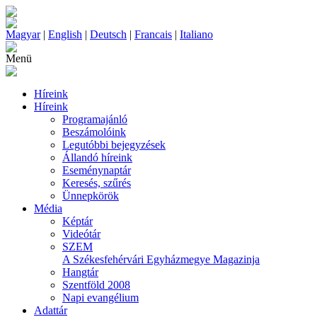
Magyar
|
English
|
Deutsch
|
Francais
|
Italiano
Menü
Híreink
Híreink
Programajánló
Beszámolóink
Legutóbbi bejegyzések
Állandó híreink
Eseménynaptár
Keresés, szűrés
Ünnepkörök
Média
Képtár
Videótár
SZEM
A Székesfehérvári Egyházmegye Magazinja
Hangtár
Szentföld 2008
Napi evangélium
Adattár