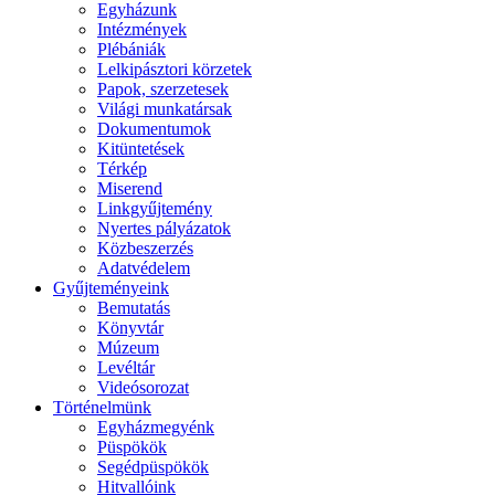
Egyházunk
Intézmények
Plébániák
Lelkipásztori körzetek
Papok, szerzetesek
Világi munkatársak
Dokumentumok
Kitüntetések
Térkép
Miserend
Linkgyűjtemény
Nyertes pályázatok
Közbeszerzés
Adatvédelem
Gyűjteményeink
Bemutatás
Könyvtár
Múzeum
Levéltár
Videósorozat
Történelmünk
Egyházmegyénk
Püspökök
Segédpüspökök
Hitvallóink