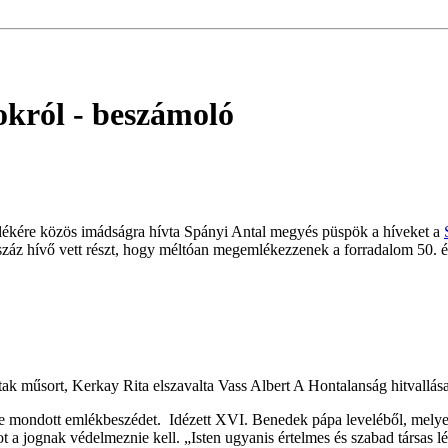
okról
- beszámoló
lékére közös imádságra hívta Spányi Antal megyés püspök a híveket a
száz hívő vett részt, hogy méltóan megemlékezzenek a forradalom 50. é
k műsort, Kerkay Rita elszavalta Vass Albert A Hontalanság hitvallása
e mondott emlékbeszédet. Idézett XVI. Benedek pápa leveléből, mely
a jognak védelmeznie kell. „Isten ugyanis értelmes és szabad társas l