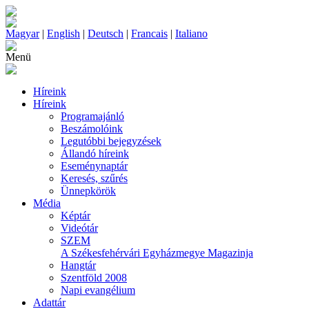
Magyar
|
English
|
Deutsch
|
Francais
|
Italiano
Menü
Híreink
Híreink
Programajánló
Beszámolóink
Legutóbbi bejegyzések
Állandó híreink
Eseménynaptár
Keresés, szűrés
Ünnepkörök
Média
Képtár
Videótár
SZEM
A Székesfehérvári Egyházmegye Magazinja
Hangtár
Szentföld 2008
Napi evangélium
Adattár