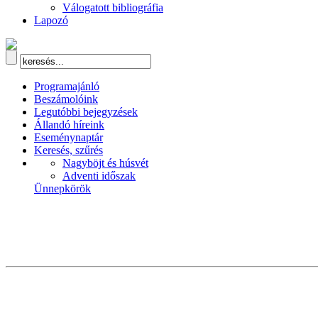
Válogatott bibliográfia
Lapozó
Programajánló
Beszámolóink
Legutóbbi bejegyzések
Állandó híreink
Eseménynaptár
Keresés, szűrés
Nagyböjt és húsvét
Adventi időszak
Ünnepkörök