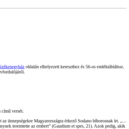
Székesegyház
oldalán elhelyezett kereszthez és 56-os emléktáblához.
vfordulójáról.
 című versét.
et az ünnepségekre Magyarországra érkező Sodano bíborosnak írt. „…
énynek teremtette az embert” (Gaudium et spes, 21). Azok pedig, akik