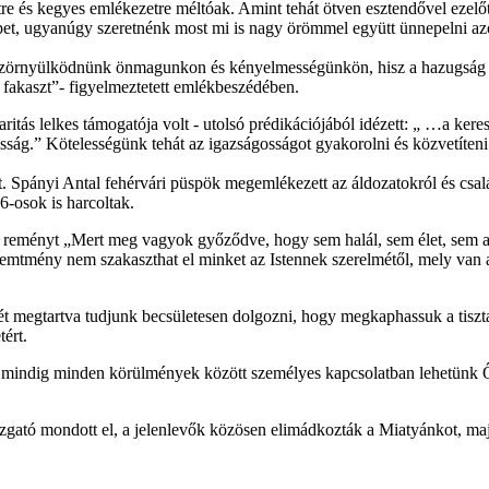
etre és kegyes emlékezetre méltóak. Amint tehát ötven esztendővel ezelő
 népet, ugyanúgy szeretnénk most mi is nagy örömmel együtt ünnepelni
szörnyülködnünk önmagunkon és kényelmességünkön, hisz a hazugság túl
 fakaszt”- figyelmeztetett emlékbeszédében.
itás lelkes támogatója volt - utolsó prédikációjából idézett: „ …a keres
ság.” Kötelességünk tehát az igazságosságot gyakorolni és közvetíteni
 Spányi Antal fehérvári püspök megemlékezett az áldozatokról és család
6-osok is harcoltak.
tt reményt „Mert meg vagyok győződve, hogy sem halál, sem élet, sem 
mtmény nem szakaszthat el minket az Istennek szerelmétől, mely van
t megtartva tudjunk becsületesen dolgozni, hogy megkaphassuk a tisztasá
ért.
y mindig minden körülmények között személyes kapcsolatban lehetünk Őv
zgató mondott el, a jelenlevők közösen elimádkozták a Miatyánkot, majd