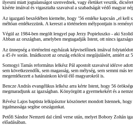
ilyesmi miatt jogtalanságot szenvednek, vagy életüket vesztik, dicsér
kísérte imáival és vigasztalta szavaival a szabadságát védő magyar
Az igazgató beszédében kiemelte, hogy ’56 emléke kapcsán „el kell 
méltóan emlékezzünk. A kereszt a történelem mélypontjain is reményt
Végül az 1984-ben megölt lengyel pap Jerzy Popieluszko - aki Szolidar
Abban az országban, amelyben megtagadják Istent, ott nincs igazságos
Az ünnepség a történelmi egyházak képviselőinek imáival folytatódott.
a 45 év során. Imádkozott az ország erkölcsi megújulásért, amiért az 5
Somogyi Tamás református lelkész Pál apostolt szavaival idézve ado
sem következendők, sem magasság, sem mélység, sem semmi más tere
megemlékezett a határainkon kívül élő magyarokról is.
Bencze András evangélikus lelkész arra kérte Istent, hogy 56 örökségé
megmaradjunk az igazságban. Könyörgött a gyermekekért és a nemzet
Révész Lajos baptista lelkipásztor köszönetet mondott Istennek, hog
irgalmassága segítse országunkat.
Petőfi Sándor Nemzeti dal című verse után, melyet Bobory Zoltán iga
előadásában.