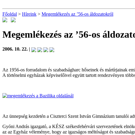
Főoldal
>
Híreink
>
Megemlékezés az ’56-os áldozatokról
Megemlékezés az ’56-os áldozat
2006. 10. 22. |
Az 1956-os forradalom és szabadságharc hőseinek és mártírjainak em
A történelmi egyházak képviselőivel együtt tartott rendezvényen több
Az ünnepség kezdetén a Ciszterci Szent István Gimnázium tanulói adta
Gyóni András igazgató, a KÉSZ székesfehérvári szervezetének elnök
az az Egyház véleménye, hogy az igazságos méltóságot és szabadságot 