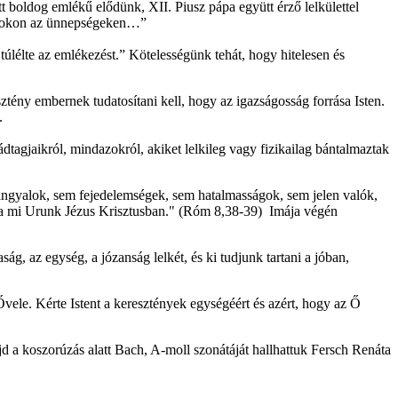
tt boldog emlékű elődünk, XII. Piusz pápa együtt érző lelkülettel
 azokon az ünnepségeken…”
élte az emlékezést.” Kötelességünk tehát, hogy hitelesen és
ztény embernek tudatosítani kell, hogy az igazságosság forrása Isten.
.
tagjaikról, mindazokról, akiket lelkileg vagy fizikailag bántalmaztak
angyalok, sem fejedelemségek, sem hatalmasságok, sem jelen valók,
 a mi Urunk Jézus Krisztusban." (Róm 8,38-39) Imája végén
g, az egység, a józanság lelkét, és ki tudjunk tartani a jóban,
ele. Kérte Istent a keresztények egységéért és azért, hogy az Ő
 a koszorúzás alatt Bach, A-moll szonátáját hallhattuk Fersch Renáta