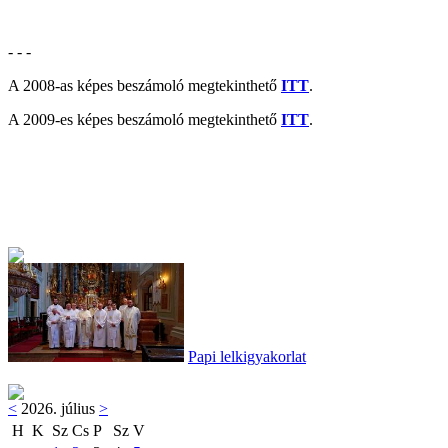
- - -
A 2008-as képes beszámoló megtekinthető
ITT
.
A 2009-es képes beszámoló megtekinthető
ITT
.
Papi lelkigyakorlat
<
2026. július
>
H
K
Sz
Cs
P
Sz
V