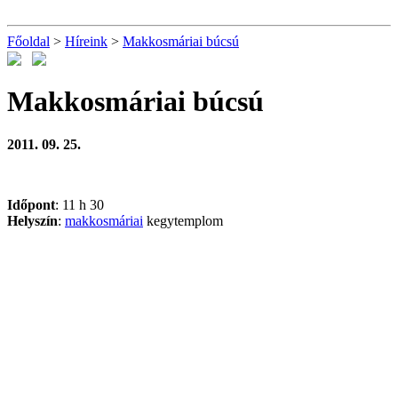
Főoldal
>
Híreink
>
Makkosmáriai búcsú
Makkosmáriai búcsú
2011. 09. 25.
Időpont
: 11 h 30
Helyszín
:
makkosmáriai
kegytemplom