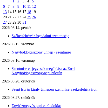
1
2
3
4
5
6
7
8
9
10
11
12
13
14
15
16
17
18
19
20
21
22
23
24
25
26
27
28
29
30
31
2026.08.14. péntek
Székesfehérvár fogadalmi szentmiséje
2026.08.15. szombat
Nagyboldogasszony ünnep - szentmise
2026.08.16. vasárnap
Szentmise és jegyesek megáldása az Ercsi
Nagyboldogasszony-napi búcsún
2026.08.20. csütörtök
Szent István király ünnepén szentmise Székesfehérváron
2026.08.27. csütörtök
Egyházmegyés papi zarándoklat