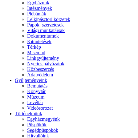
Egyházunk
Intézmények
Plébániák
Lelkipásztori körzetek
Papok, szerzetesek
Világi munkatársak
Dokumentumok
Kitüntetések
Térkép
Miserend
Linkgyűjtemény
Nyertes pályázatok
Közbeszerzés
Adatvédelem
Gyűjteményeink
Bemutatás
Könyvtár
Múzeum
Levéltár
Videósorozat
Történelmünk
Egyházmegyénk
Püspökök
Segédpüspökök
Hitvallóink