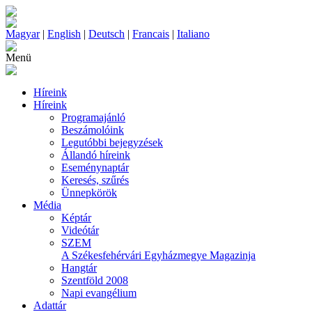
Magyar
|
English
|
Deutsch
|
Francais
|
Italiano
Menü
Híreink
Híreink
Programajánló
Beszámolóink
Legutóbbi bejegyzések
Állandó híreink
Eseménynaptár
Keresés, szűrés
Ünnepkörök
Média
Képtár
Videótár
SZEM
A Székesfehérvári Egyházmegye Magazinja
Hangtár
Szentföld 2008
Napi evangélium
Adattár