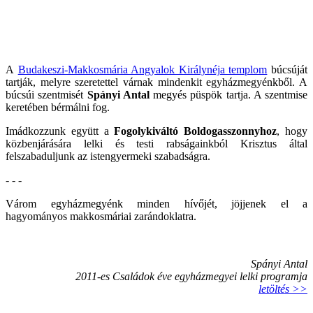
A
Budakeszi-Makkosmária Angyalok Királynéja templom
búcsúját
tartják, melyre szeretettel várnak mindenkit egyházmegyénkből. A
búcsúi szentmisét
Spányi Antal
megyés püspök tartja. A szentmise
keretében bérmálni fog.
Imádkozzunk együtt a
Fogolykiváltó Boldogasszonnyhoz
, hogy
közbenjárására lelki és testi rabságainkból Krisztus által
felszabaduljunk az istengyermeki szabadságra.
- - -
Várom egyházmegyénk minden hívőjét, jöjjenek el a
hagyományos makkosmáriai zarándoklatra.
Spányi Antal
2011-es Családok éve egyházmegyei lelki programja
letöltés >>