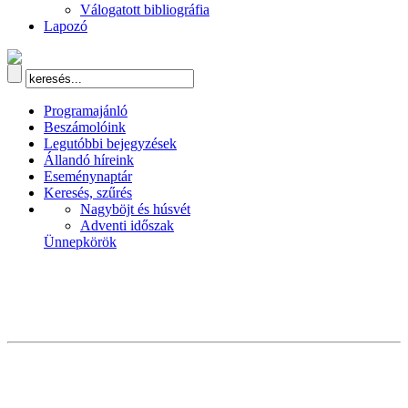
Válogatott bibliográfia
Lapozó
Programajánló
Beszámolóink
Legutóbbi bejegyzések
Állandó híreink
Eseménynaptár
Keresés, szűrés
Nagyböjt és húsvét
Adventi időszak
Ünnepkörök