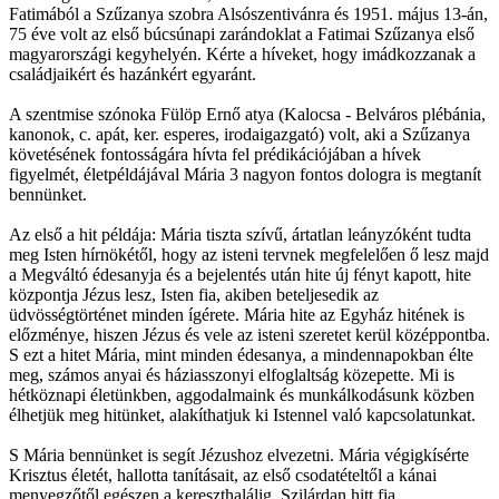
Fatimából a Szűzanya szobra Alsószentivánra és 1951. május 13-án,
75 éve volt az első búcsúnapi zarándoklat a Fatimai Szűzanya első
magyarországi kegyhelyén. Kérte a híveket, hogy imádkozzanak a
családjaikért és hazánkért egyaránt.
A szentmise szónoka Fülöp Ernő atya (Kalocsa - Belváros plébánia,
kanonok, c. apát, ker. esperes, irodaigazgató) volt, aki a Szűzanya
követésének fontosságára hívta fel prédikációjában a hívek
figyelmét, életpéldájával Mária 3 nagyon fontos dologra is megtanít
bennünket.
Az első a hit példája: Mária tiszta szívű, ártatlan leányzóként tudta
meg Isten hírnökétől, hogy az isteni tervnek megfelelően ő lesz majd
a Megváltó édesanyja és a bejelentés után hite új fényt kapott, hite
központja Jézus lesz, Isten fia, akiben beteljesedik az
üdvösségtörténet minden ígérete. Mária hite az Egyház hitének is
előzménye, hiszen Jézus és vele az isteni szeretet kerül középpontba.
S ezt a hitet Mária, mint minden édesanya, a mindennapokban élte
meg, számos anyai és háziasszonyi elfoglaltság közepette. Mi is
hétköznapi életünkben, aggodalmaink és munkálkodásunk közben
élhetjük meg hitünket, alakíthatjuk ki Istennel való kapcsolatunkat.
S Mária bennünket is segít Jézushoz elvezetni. Mária végigkísérte
Krisztus életét, hallotta tanításait, az első csodatételtől a kánai
menyegzőtől egészen a kereszthalálig. Szilárdan hitt fia