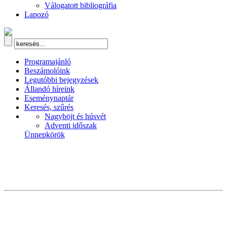
Válogatott bibliográfia
Lapozó
Programajánló
Beszámolóink
Legutóbbi bejegyzések
Állandó híreink
Eseménynaptár
Keresés, szűrés
Nagyböjt és húsvét
Adventi időszak
Ünnepkörök