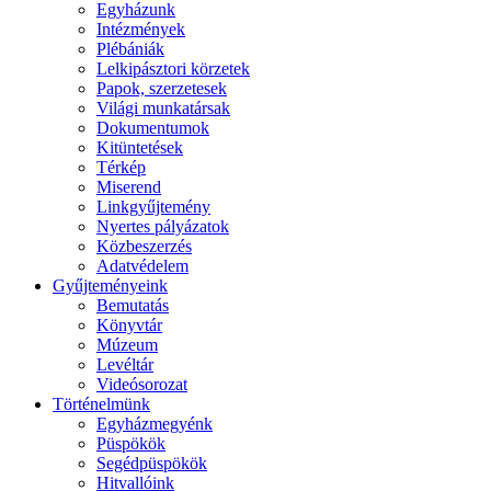
Egyházunk
Intézmények
Plébániák
Lelkipásztori körzetek
Papok, szerzetesek
Világi munkatársak
Dokumentumok
Kitüntetések
Térkép
Miserend
Linkgyűjtemény
Nyertes pályázatok
Közbeszerzés
Adatvédelem
Gyűjteményeink
Bemutatás
Könyvtár
Múzeum
Levéltár
Videósorozat
Történelmünk
Egyházmegyénk
Püspökök
Segédpüspökök
Hitvallóink