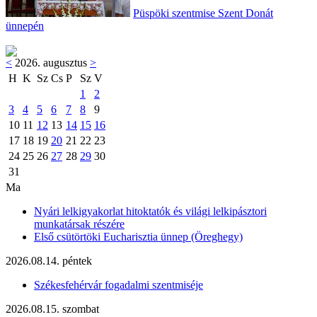
Püspöki szentmise Szent Donát
ünnepén
<
2026. augusztus
>
H
K
Sz
Cs
P
Sz
V
1
2
3
4
5
6
7
8
9
10
11
12
13
14
15
16
17
18
19
20
21
22
23
24
25
26
27
28
29
30
31
Ma
Nyári lelkigyakorlat hitoktatók és világi lelkipásztori
munkatársak részére
Első csütörtöki Eucharisztia ünnep (Öreghegy)
2026.08.14. péntek
Székesfehérvár fogadalmi szentmiséje
2026.08.15. szombat