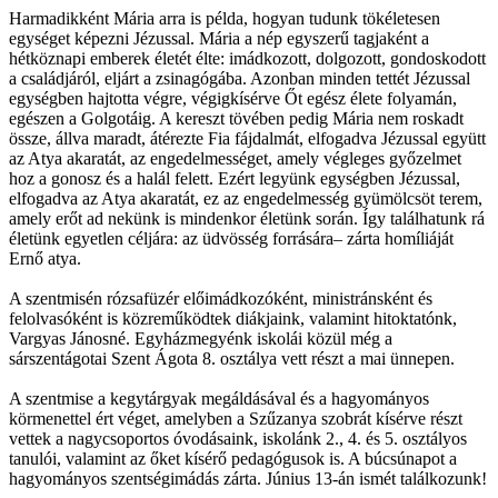
Harmadikként Mária arra is példa, hogyan tudunk tökéletesen
egységet képezni Jézussal. Mária a nép egyszerű tagjaként a
hétköznapi emberek életét élte: imádkozott, dolgozott, gondoskodott
a családjáról, eljárt a zsinagógába. Azonban minden tettét Jézussal
egységben hajtotta végre, végigkísérve Őt egész élete folyamán,
egészen a Golgotáig. A kereszt tövében pedig Mária nem roskadt
össze, állva maradt, átérezte Fia fájdalmát, elfogadva Jézussal együtt
az Atya akaratát, az engedelmességet, amely végleges győzelmet
hoz a gonosz és a halál felett. Ezért legyünk egységben Jézussal,
elfogadva az Atya akaratát, ez az engedelmesség gyümölcsöt terem,
amely erőt ad nekünk is mindenkor életünk során. Így találhatunk rá
életünk egyetlen céljára: az üdvösség forrására– zárta homíliáját
Ernő atya.
A szentmisén rózsafüzér előimádkozóként, ministránsként és
felolvasóként is közreműködtek diákjaink, valamint hitoktatónk,
Vargyas Jánosné. Egyházmegyénk iskolái közül még a
sárszentágotai Szent Ágota 8. osztálya vett részt a mai ünnepen.
A szentmise a kegytárgyak megáldásával és a hagyományos
körmenettel ért véget, amelyben a Szűzanya szobrát kísérve részt
vettek a nagycsoportos óvodásaink, iskolánk 2., 4. és 5. osztályos
tanulói, valamint az őket kísérő pedagógusok is. A búcsúnapot a
hagyományos szentségimádás zárta. Június 13-án ismét találkozunk!