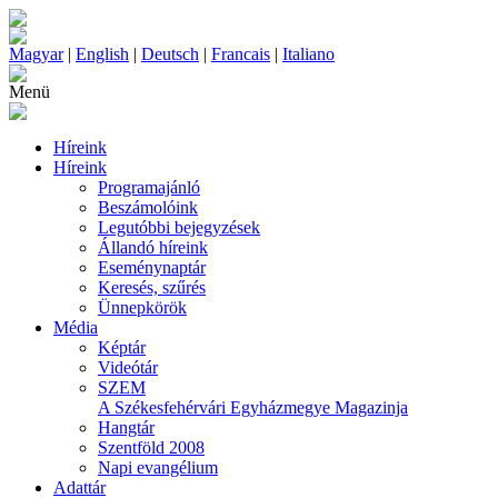
Magyar
|
English
|
Deutsch
|
Francais
|
Italiano
Menü
Híreink
Híreink
Programajánló
Beszámolóink
Legutóbbi bejegyzések
Állandó híreink
Eseménynaptár
Keresés, szűrés
Ünnepkörök
Média
Képtár
Videótár
SZEM
A Székesfehérvári Egyházmegye Magazinja
Hangtár
Szentföld 2008
Napi evangélium
Adattár