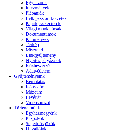
Egyházunk
Intézmények
Plébániák
Lelkipásztori körzetek
Papok, szerzetesek
Világi munkatársak
Dokumentumok
Kitüntetések
Térkép
Miserend
Linkgyűjtemény
Nyertes pályázatok
Közbeszerzés
Adatvédelem
Gyűjteményeink
Bemutatás
Könyvtár
Múzeum
Levéltár
Videósorozat
Történelmünk
Egyházmegyénk
Püspökök
Segédpüspökök
Hitvallóink