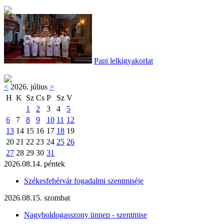
Papi lelkigyakorlat
<
2026. július
>
H
K
Sz
Cs
P
Sz
V
1
2
3
4
5
6
7
8
9
10
11
12
13
14
15
16
17
18
19
20
21
22
23
24
25
26
27
28
29
30
31
2026.08.14. péntek
Székesfehérvár fogadalmi szentmiséje
2026.08.15. szombat
Nagyboldogasszony ünnep - szentmise