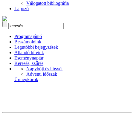
Válogatott bibliográfia
Lapozó
Programajánló
Beszámolóink
Legutóbbi bejegyzések
Állandó híreink
Eseménynaptár
Keresés, szűrés
Nagyböjt és húsvét
Adventi időszak
Ünnepkörök