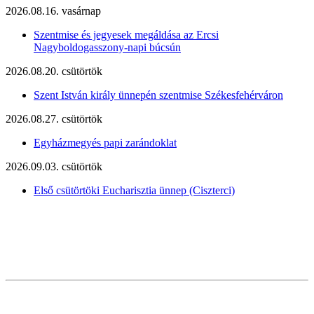
2026.08.16. vasárnap
Szentmise és jegyesek megáldása az Ercsi
Nagyboldogasszony-napi búcsún
2026.08.20. csütörtök
Szent István király ünnepén szentmise Székesfehérváron
2026.08.27. csütörtök
Egyházmegyés papi zarándoklat
2026.09.03. csütörtök
Első csütörtöki Eucharisztia ünnep (Ciszterci)