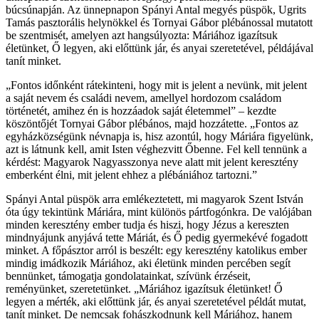
búcsúnapján. Az ünnepnapon Spányi Antal megyés püspök, Ugrits
Tamás pasztorális helynökkel és Tornyai Gábor plébánossal mutatott
be szentmisét, amelyen azt hangsúlyozta: Máriához igazítsuk
életünket, Ő legyen, aki előttünk jár, és anyai szeretetével, példájával
tanít minket.
„Fontos időnként rátekinteni, hogy mit is jelent a nevünk, mit jelent
a saját nevem és családi nevem, amellyel hordozom családom
történetét, amihez én is hozzáadok saját életemmel” – kezdte
köszöntőjét Tornyai Gábor plébános, majd hozzátette. „Fontos az
egyházközségünk névnapja is, hisz azontúl, hogy Máriára figyelünk,
azt is látnunk kell, amit Isten véghezvitt Őbenne. Fel kell tennünk a
kérdést: Magyarok Nagyasszonya neve alatt mit jelent keresztény
emberként élni, mit jelent ehhez a plébániához tartozni.”
Spányi Antal püspök arra emlékeztetett, mi magyarok Szent István
óta úgy tekintünk Máriára, mint különös pártfogónkra. De valójában
minden keresztény ember tudja és hiszi, hogy Jézus a kereszten
mindnyájunk anyjává tette Máriát, és Ő pedig gyermekévé fogadott
minket. A főpásztor arról is beszélt: egy keresztény katolikus ember
mindig imádkozik Máriához, aki életünk minden percében segít
bennünket, támogatja gondolatainkat, szívünk érzéseit,
reményünket, szeretetünket. „Máriához igazítsuk életünket! Ő
legyen a mérték, aki előttünk jár, és anyai szeretetével példát mutat,
tanít minket. De nemcsak fohászkodnunk kell Máriához, hanem