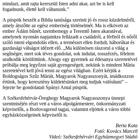
mindazt, amit rajta keresztül Isten adni akar, azt be is kell
fogadnunk, életté kell váltanunk.”
A püspök beszélt a Biblia tanúsága szerinti jó és rossz küzdelméről,
amely átszőtte az egész emberiség történelmét. Ma is elköveti az
ember Ádám bűnét, szembemegy a Teremtő Isten akaratával,
amelynek nyomán napjainkra fellázadt a családról, a férfiról és nőről
szóló isteni elgondolás ellen, a természet ellen fordult, háborúkat és
gazdasági válságot idézett elő. „Ma különösen rászorul a világ a
segítségre, mert sok téves gondolat, sok indulat, rosszérzés, félelem
uralkodik körülöttünk. Ahogy egy gyermek az édesanya szeretetével
próbálja meg legyőzni saját gyengeségeit, nekünk is mindent Mária
szeretetével kell jóvá tenni az egész világban. Ezért kérjük a
Boldogságos Szűz Máriát, Magyarok Nagyasszonyát, imádkozzon
értünk, hogy keresztény küldetésünket meg tudjuk valósítani” –
fejezte be gondolatait Spányi Antal püspök.
A Székesfehérvár-Öreghegy Magyarok Nagyasszonya ünnepi
szentmiséjén részt vett a város alpolgármestere, önkormányzati
képviselők, a Borlovagrend tagjai, valamint eljöttek a város többi
egyházközségeinek képviselői is.
Berta Kata
Fotó: Kovács Marcell
Videó: Székesfehérvári Egyházmegyei Stúdió