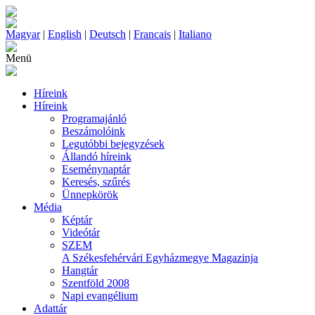
Magyar
|
English
|
Deutsch
|
Francais
|
Italiano
Menü
Híreink
Híreink
Programajánló
Beszámolóink
Legutóbbi bejegyzések
Állandó híreink
Eseménynaptár
Keresés, szűrés
Ünnepkörök
Média
Képtár
Videótár
SZEM
A Székesfehérvári Egyházmegye Magazinja
Hangtár
Szentföld 2008
Napi evangélium
Adattár