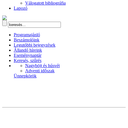
Válogatott bibliográfia
Lapozó
Programajánló
Beszámolóink
Legutóbbi bejegyzések
Állandó híreink
Eseménynaptár
Keresés, szűrés
Nagyböjt és húsvét
Adventi időszak
Ünnepkörök