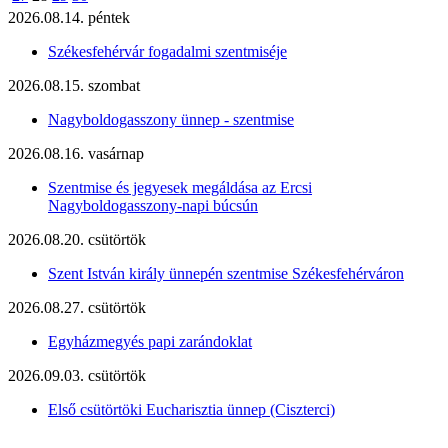
2026.08.14. péntek
Székesfehérvár fogadalmi szentmiséje
2026.08.15. szombat
Nagyboldogasszony ünnep - szentmise
2026.08.16. vasárnap
Szentmise és jegyesek megáldása az Ercsi
Nagyboldogasszony-napi búcsún
2026.08.20. csütörtök
Szent István király ünnepén szentmise Székesfehérváron
2026.08.27. csütörtök
Egyházmegyés papi zarándoklat
2026.09.03. csütörtök
Első csütörtöki Eucharisztia ünnep (Ciszterci)