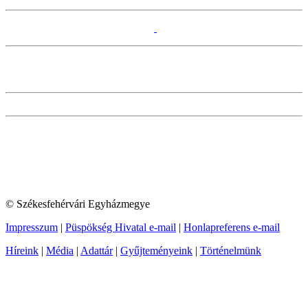
© Székesfehérvári Egyházmegye
Impresszum
|
Püspökség Hivatal e-mail
|
Honlapreferens e-mail
Híreink
|
Média
|
Adattár
|
Gyűjteményeink
|
Történelmünk