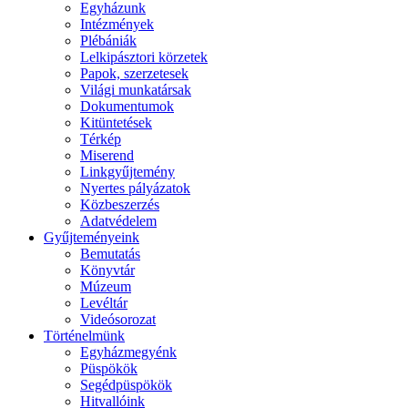
Egyházunk
Intézmények
Plébániák
Lelkipásztori körzetek
Papok, szerzetesek
Világi munkatársak
Dokumentumok
Kitüntetések
Térkép
Miserend
Linkgyűjtemény
Nyertes pályázatok
Közbeszerzés
Adatvédelem
Gyűjteményeink
Bemutatás
Könyvtár
Múzeum
Levéltár
Videósorozat
Történelmünk
Egyházmegyénk
Püspökök
Segédpüspökök
Hitvallóink