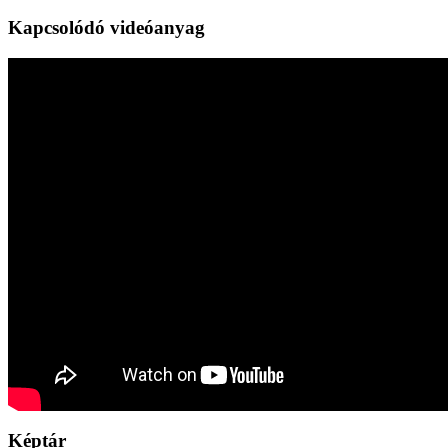
Kapcsolódó videóanyag
Képtár