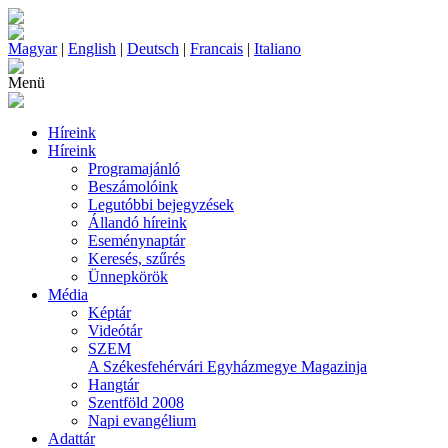
Magyar
|
English
|
Deutsch
|
Francais
|
Italiano
Menü
Híreink
Híreink
Programajánló
Beszámolóink
Legutóbbi bejegyzések
Állandó híreink
Eseménynaptár
Keresés, szűrés
Ünnepkörök
Média
Képtár
Videótár
SZEM
A Székesfehérvári Egyházmegye Magazinja
Hangtár
Szentföld 2008
Napi evangélium
Adattár