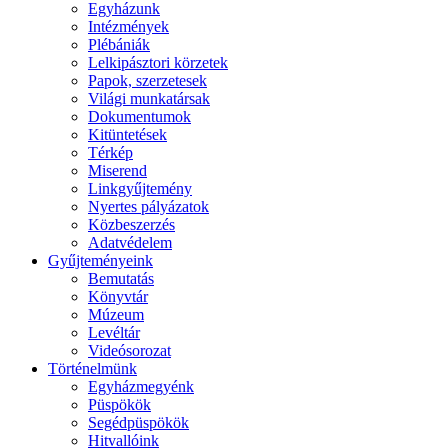
Egyházunk
Intézmények
Plébániák
Lelkipásztori körzetek
Papok, szerzetesek
Világi munkatársak
Dokumentumok
Kitüntetések
Térkép
Miserend
Linkgyűjtemény
Nyertes pályázatok
Közbeszerzés
Adatvédelem
Gyűjteményeink
Bemutatás
Könyvtár
Múzeum
Levéltár
Videósorozat
Történelmünk
Egyházmegyénk
Püspökök
Segédpüspökök
Hitvallóink