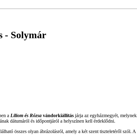
s - Solymár
ben a
Liliom és Rózsa
vándorkiállítás
járja az egyházmegyét, melynek
ának dátumáról és időpontjáról a helyszínen kell érdeklődni.
lható összes olyan ábrázolásról, amely a két szent tiszteletéről szól. A