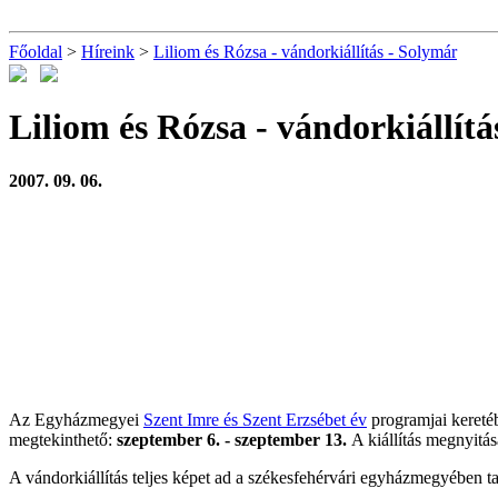
Főoldal
>
Híreink
>
Liliom és Rózsa - vándorkiállítás - Solymár
Liliom és Rózsa - vándorkiállítá
2007. 09. 06.
Az Egyházmegyei
Szent Imre és Szent Erzsébet év
programjai kereté
megtekinthető:
szeptember 6. - szeptember 13.
A kiállítás megnyitás
A vándorkiállítás teljes képet ad a székesfehérvári egyházmegyében talá