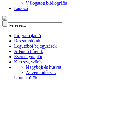
Válogatott bibliográfia
Lapozó
Programajánló
Beszámolóink
Legutóbbi bejegyzések
Állandó híreink
Eseménynaptár
Keresés, szűrés
Nagyböjt és húsvét
Adventi időszak
Ünnepkörök