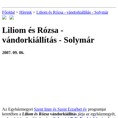
Főoldal
>
Híreink
>
Liliom és Rózsa - vándorkiállítás - Solymár
Liliom és Rózsa -
vándorkiállítás - Solymár
2007. 09. 06.
Az Egyházmegyei
Szent Imre és Szent Erzsébet év
programjai
keretében a
Liliom és Rózsa
vándorkiállítás
járja az egyházmegyét,