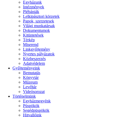
Egyházunk
Intézmények
Plébániák
Lelkipásztori körzetek
Papok, szerzetesek
Világi munkatársak
Dokumentumok
Kitüntetések
Térkép
Miserend
Linkgyűjtemény
Nyertes pályázatok
Közbeszerzés
Adatvédelem
Gyűjteményeink
Bemutatás
Könyvtár
Múzeum
Levéltár
Videósorozat
Történelmünk
Egyházmegyénk
Püspökök
Segédpüspökök
Hitvallóink