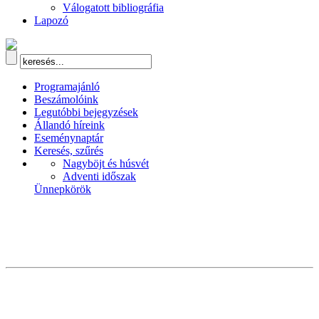
Válogatott bibliográfia
Lapozó
Programajánló
Beszámolóink
Legutóbbi bejegyzések
Állandó híreink
Eseménynaptár
Keresés, szűrés
Nagyböjt és húsvét
Adventi időszak
Ünnepkörök