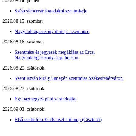
2026.08.14. péntek
Székesfehérvár fogadalmi szentmiséje
2026.08.15. szombat
Nagyboldogasszony ünnep - szentmise
2026.08.16. vasárnap
Szentmise és jegyesek megáldása az Ercsi
Nagyboldogasszony-napi búcsún
2026.08.20. csütörtök
Szent István király ünnepén szentmise Székesfehérváron
2026.08.27. csütörtök
Egyházmegyés papi zarándoklat
2026.09.03. csütörtök
Első csütörtöki Eucharisztia ünnep (Ciszterci)