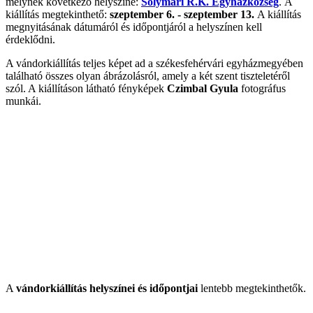
melynek következő helyszíne:
Solymári R.K. Egyházközség
. A
kiállítás megtekinthető:
szeptember 6. - szeptember 13.
A kiállítás
megnyitásának dátumáról és időpontjáról a helyszínen kell
érdeklődni.
A vándorkiállítás teljes képet ad a székesfehérvári egyházmegyében
található összes olyan ábrázolásról, amely a két szent tiszteletéről
szól. A kiállításon látható fényképek
Czimbal Gyula
fotográfus
munkái.
A
vándorkiállítás helyszínei és időpontjai
lentebb megtekinthetők.