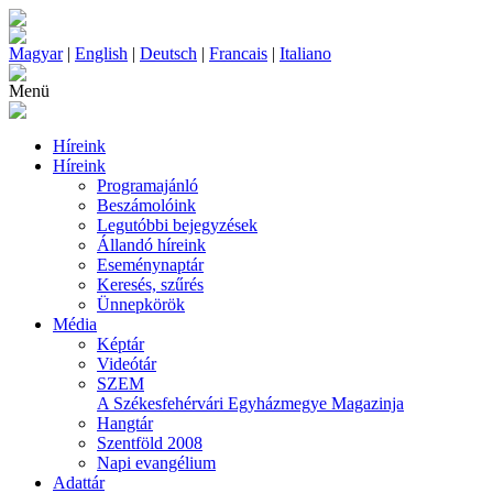
Magyar
|
English
|
Deutsch
|
Francais
|
Italiano
Menü
Híreink
Híreink
Programajánló
Beszámolóink
Legutóbbi bejegyzések
Állandó híreink
Eseménynaptár
Keresés, szűrés
Ünnepkörök
Média
Képtár
Videótár
SZEM
A Székesfehérvári Egyházmegye Magazinja
Hangtár
Szentföld 2008
Napi evangélium
Adattár