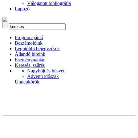
Válogatott bibliográfia
Lapozó
Programajánló
Beszámolóink
Legutóbbi bejegyzések
Állandó híreink
Eseménynaptár
Keresés, szűrés
Nagyböjt és húsvét
Adventi időszak
Ünnepkörök