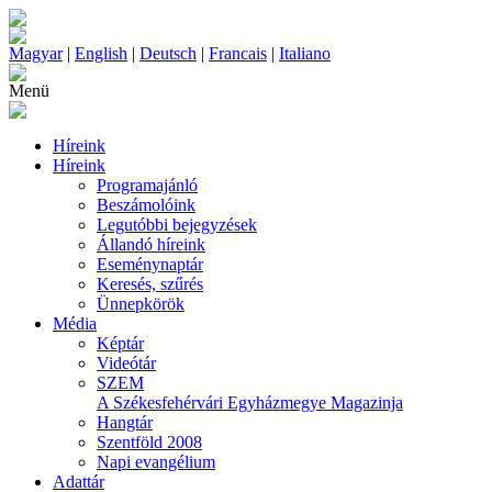
Magyar
|
English
|
Deutsch
|
Francais
|
Italiano
Menü
Híreink
Híreink
Programajánló
Beszámolóink
Legutóbbi bejegyzések
Állandó híreink
Eseménynaptár
Keresés, szűrés
Ünnepkörök
Média
Képtár
Videótár
SZEM
A Székesfehérvári Egyházmegye Magazinja
Hangtár
Szentföld 2008
Napi evangélium
Adattár