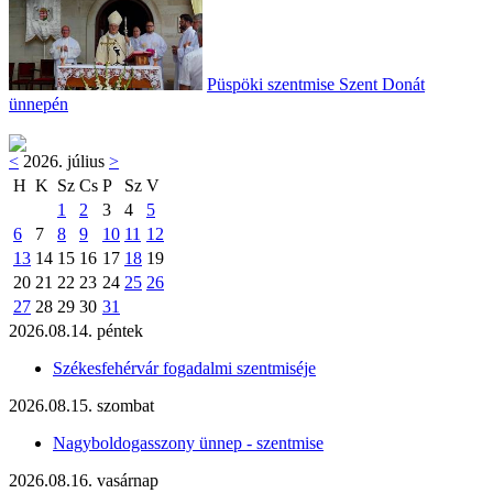
Püspöki szentmise Szent Donát
ünnepén
<
2026. július
>
H
K
Sz
Cs
P
Sz
V
1
2
3
4
5
6
7
8
9
10
11
12
13
14
15
16
17
18
19
20
21
22
23
24
25
26
27
28
29
30
31
2026.08.14. péntek
Székesfehérvár fogadalmi szentmiséje
2026.08.15. szombat
Nagyboldogasszony ünnep - szentmise
2026.08.16. vasárnap