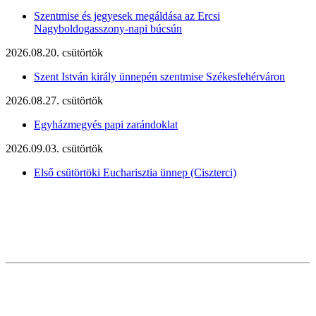
Szentmise és jegyesek megáldása az Ercsi
Nagyboldogasszony-napi búcsún
2026.08.20. csütörtök
Szent István király ünnepén szentmise Székesfehérváron
2026.08.27. csütörtök
Egyházmegyés papi zarándoklat
2026.09.03. csütörtök
Első csütörtöki Eucharisztia ünnep (Ciszterci)