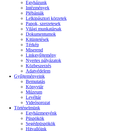
Egyházunk
Intézmények
Plébániák
Lelkipásztori körzetek
Papok, szerzetesek
Világi munkatársak
Dokumentumok
Kitüntetések
Térkép
Miserend
Linkgyűjtemény
Nyertes pályázatok
Közbeszerzés
Adatvédelem
Gyűjteményeink
Bemutatás
Könyvtár
Múzeum
Levéltár
Videósorozat
Történelmünk
Egyházmegyénk
Püspökök
Segédpüspökök
Hitvallóink