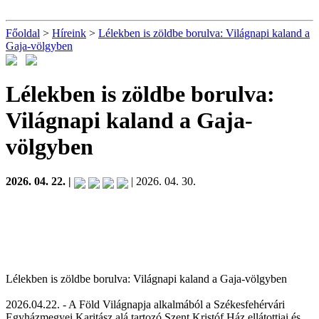
Főoldal
>
Híreink
>
Lélekben is zöldbe borulva: Világnapi kaland a
Gaja-völgyben
Lélekben is zöldbe borulva:
Világnapi kaland a Gaja-
völgyben
2026. 04. 22. |
| 2026. 04. 30.
Lélekben is zöldbe borulva: Világnapi kaland a Gaja-völgyben
2026.04.22. - A Föld Világnapja alkalmából a Székesfehérvári
Egyházmegyei Karitász alá tartozó Szent Kristóf Ház ellátottjai és