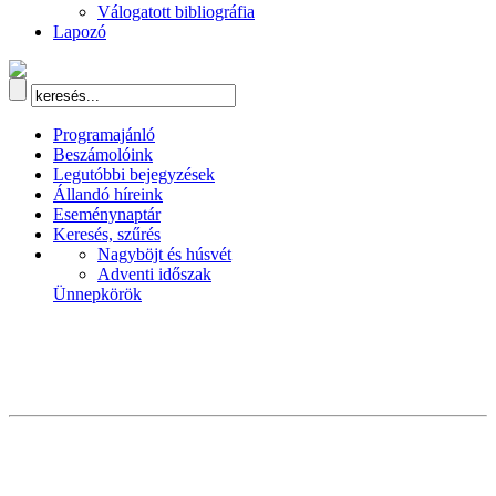
Válogatott bibliográfia
Lapozó
Programajánló
Beszámolóink
Legutóbbi bejegyzések
Állandó híreink
Eseménynaptár
Keresés, szűrés
Nagyböjt és húsvét
Adventi időszak
Ünnepkörök