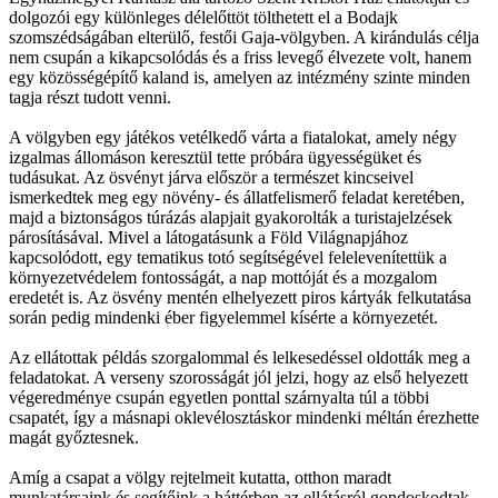
dolgozói egy különleges délelőttöt tölthetett el a Bodajk
szomszédságában elterülő, festői Gaja-völgyben. A kirándulás célja
nem csupán a kikapcsolódás és a friss levegő élvezete volt, hanem
egy közösségépítő kaland is, amelyen az intézmény szinte minden
tagja részt tudott venni.
A völgyben egy játékos vetélkedő várta a fiatalokat, amely négy
izgalmas állomáson keresztül tette próbára ügyességüket és
tudásukat. Az ösvényt járva először a természet kincseivel
ismerkedtek meg egy növény- és állatfelismerő feladat keretében,
majd a biztonságos túrázás alapjait gyakorolták a turistajelzések
párosításával. Mivel a látogatásunk a Föld Világnapjához
kapcsolódott, egy tematikus totó segítségével felelevenítettük a
környezetvédelem fontosságát, a nap mottóját és a mozgalom
eredetét is. Az ösvény mentén elhelyezett piros kártyák felkutatása
során pedig mindenki éber figyelemmel kísérte a környezetét.
Az ellátottak példás szorgalommal és lelkesedéssel oldották meg a
feladatokat. A verseny szorosságát jól jelzi, hogy az első helyezett
végeredménye csupán egyetlen ponttal szárnyalta túl a többi
csapatét, így a másnapi oklevélosztáskor mindenki méltán érezhette
magát győztesnek.
Amíg a csapat a völgy rejtelmeit kutatta, otthon maradt
munkatársaink és segítőink a háttérben az ellátásról gondoskodtak,