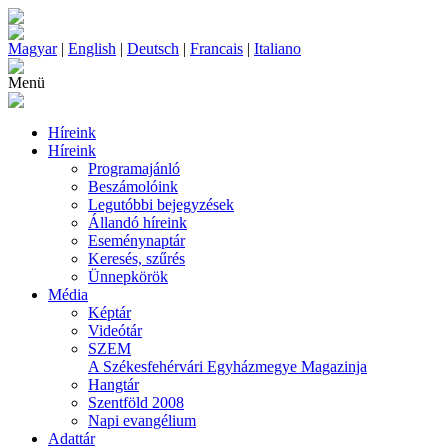
Magyar
|
English
|
Deutsch
|
Francais
|
Italiano
Menü
Híreink
Híreink
Programajánló
Beszámolóink
Legutóbbi bejegyzések
Állandó híreink
Eseménynaptár
Keresés, szűrés
Ünnepkörök
Média
Képtár
Videótár
SZEM
A Székesfehérvári Egyházmegye Magazinja
Hangtár
Szentföld 2008
Napi evangélium
Adattár