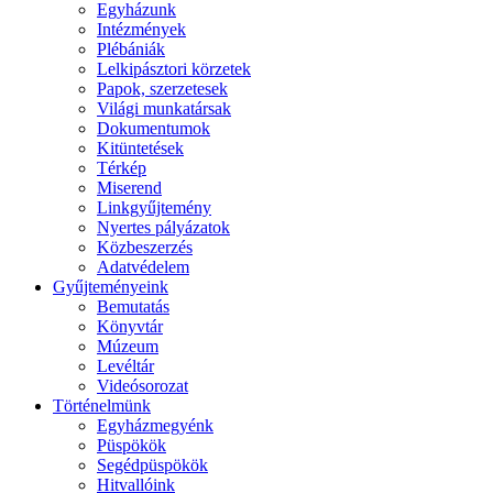
Egyházunk
Intézmények
Plébániák
Lelkipásztori körzetek
Papok, szerzetesek
Világi munkatársak
Dokumentumok
Kitüntetések
Térkép
Miserend
Linkgyűjtemény
Nyertes pályázatok
Közbeszerzés
Adatvédelem
Gyűjteményeink
Bemutatás
Könyvtár
Múzeum
Levéltár
Videósorozat
Történelmünk
Egyházmegyénk
Püspökök
Segédpüspökök
Hitvallóink