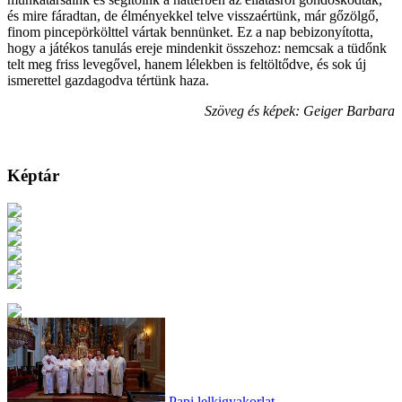
és mire fáradtan, de élményekkel telve visszaértünk, már gőzölgő,
finom pincepörkölttel vártak bennünket. Ez a nap bebizonyította,
hogy a játékos tanulás ereje mindenkit összehoz: nemcsak a tüdőnk
telt meg friss levegővel, hanem lélekben is feltöltődve, és sok új
ismerettel gazdagodva tértünk haza.
Szöveg és képek: Geiger Barbara
Képtár
Papi lelkigyakorlat