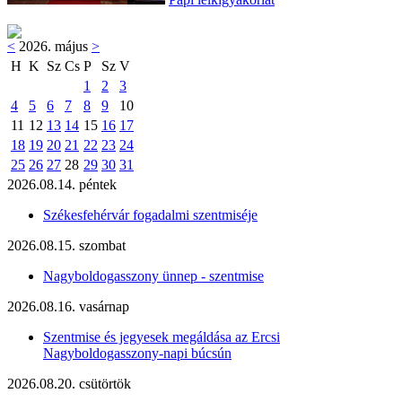
<
2026. május
>
H
K
Sz
Cs
P
Sz
V
1
2
3
4
5
6
7
8
9
10
11
12
13
14
15
16
17
18
19
20
21
22
23
24
25
26
27
28
29
30
31
2026.08.14. péntek
Székesfehérvár fogadalmi szentmiséje
2026.08.15. szombat
Nagyboldogasszony ünnep - szentmise
2026.08.16. vasárnap
Szentmise és jegyesek megáldása az Ercsi
Nagyboldogasszony-napi búcsún
2026.08.20. csütörtök