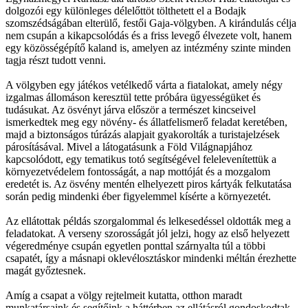
dolgozói egy különleges délelőttöt tölthetett el a Bodajk
szomszédságában elterülő, festői Gaja-völgyben. A kirándulás célja
nem csupán a kikapcsolódás és a friss levegő élvezete volt, hanem
egy közösségépítő kaland is, amelyen az intézmény szinte minden
tagja részt tudott venni.
A völgyben egy játékos vetélkedő várta a fiatalokat, amely négy
izgalmas állomáson keresztül tette próbára ügyességüket és
tudásukat. Az ösvényt járva először a természet kincseivel
ismerkedtek meg egy növény- és állatfelismerő feladat keretében,
majd a biztonságos túrázás alapjait gyakorolták a turistajelzések
párosításával. Mivel a látogatásunk a Föld Világnapjához
kapcsolódott, egy tematikus totó segítségével felelevenítettük a
környezetvédelem fontosságát, a nap mottóját és a mozgalom
eredetét is. Az ösvény mentén elhelyezett piros kártyák felkutatása
során pedig mindenki éber figyelemmel kísérte a környezetét.
Az ellátottak példás szorgalommal és lelkesedéssel oldották meg a
feladatokat. A verseny szorosságát jól jelzi, hogy az első helyezett
végeredménye csupán egyetlen ponttal szárnyalta túl a többi
csapatét, így a másnapi oklevélosztáskor mindenki méltán érezhette
magát győztesnek.
Amíg a csapat a völgy rejtelmeit kutatta, otthon maradt
munkatársaink és segítőink a háttérben az ellátásról gondoskodtak,