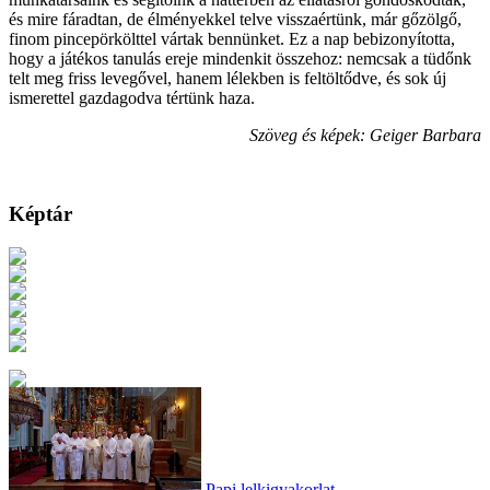
és mire fáradtan, de élményekkel telve visszaértünk, már gőzölgő,
finom pincepörkölttel vártak bennünket. Ez a nap bebizonyította,
hogy a játékos tanulás ereje mindenkit összehoz: nemcsak a tüdőnk
telt meg friss levegővel, hanem lélekben is feltöltődve, és sok új
ismerettel gazdagodva tértünk haza.
Szöveg és képek: Geiger Barbara
Képtár
Papi lelkigyakorlat