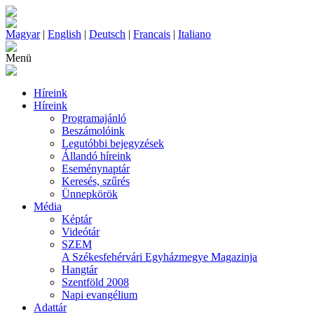
Magyar
|
English
|
Deutsch
|
Francais
|
Italiano
Menü
Híreink
Híreink
Programajánló
Beszámolóink
Legutóbbi bejegyzések
Állandó híreink
Eseménynaptár
Keresés, szűrés
Ünnepkörök
Média
Képtár
Videótár
SZEM
A Székesfehérvári Egyházmegye Magazinja
Hangtár
Szentföld 2008
Napi evangélium
Adattár