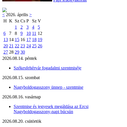
<
2026. április
>
H
K
Sz
Cs
P
Sz
V
1
2
3
4
5
6
7
8
9
10
11
12
13
14
15
16
17
18
19
20
21
22
23
24
25
26
27
28
29
30
2026.08.14. péntek
Székesfehérvár fogadalmi szentmiséje
2026.08.15. szombat
Nagyboldogasszony ünnep - szentmise
2026.08.16. vasárnap
Szentmise és jegyesek megáldása az Ercsi
Nagyboldogasszony-napi búcsún
2026.08.20. csütörtök