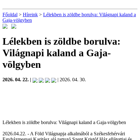
Főoldal
>
Híreink
>
Lélekben is zöldbe borulva: Világnapi kaland a
Gaja-völgyben
Lélekben is zöldbe borulva:
Világnapi kaland a Gaja-
völgyben
2026. 04. 22. |
| 2026. 04. 30.
Lélekben is zöldbe borulva: Világnapi kaland a Gaja-völgyben
2026.04.22. - A Föld Világnapja alkalmából a Székesfehérvári
Egyházmegyei Karitász alá tartozó Szent Kristóf Ház ellátottjai és