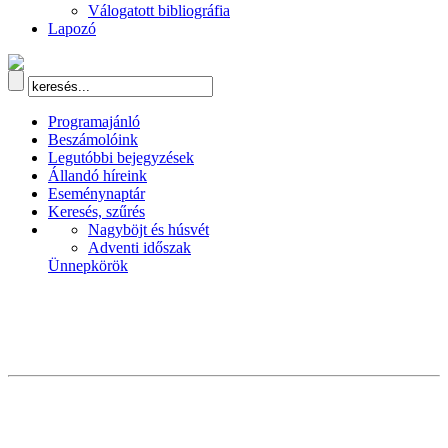
Válogatott bibliográfia
Lapozó
Programajánló
Beszámolóink
Legutóbbi bejegyzések
Állandó híreink
Eseménynaptár
Keresés, szűrés
Nagyböjt és húsvét
Adventi időszak
Ünnepkörök