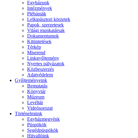
Egyházunk
Intézmények
Plébániák
Lelkipásztori körzetek
Papok, szerzetesek
Világi munkatársak
Dokumentumok
Kitüntetések
Térkép
Miserend
Linkgyűjtemény
Nyertes pályázatok
Közbeszerzés
Adatvédelem
Gyűjteményeink
Bemutatás
Könyvtár
Múzeum
Levéltár
Videósorozat
Történelmünk
Egyházmegyénk
Püspökök
Segédpüspökök
Hitvallóink