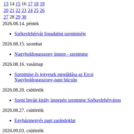
13
14
15
16
17
18
19
20
21
22
23
24
25
26
27
28
29
30
2026.08.14. péntek
Székesfehérvár fogadalmi szentmiséje
2026.08.15. szombat
Nagyboldogasszony ünnep - szentmise
2026.08.16. vasárnap
Szentmise és jegyesek megáldása az Ercsi
Nagyboldogasszony-napi búcsún
2026.08.20. csütörtök
Szent István király ünnepén szentmise Székesfehérváron
2026.08.27. csütörtök
Egyházmegyés papi zarándoklat
2026.09.03. csütörtök