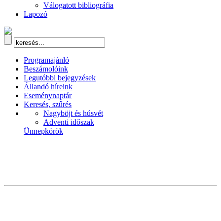
Válogatott bibliográfia
Lapozó
Programajánló
Beszámolóink
Legutóbbi bejegyzések
Állandó híreink
Eseménynaptár
Keresés, szűrés
Nagyböjt és húsvét
Adventi időszak
Ünnepkörök