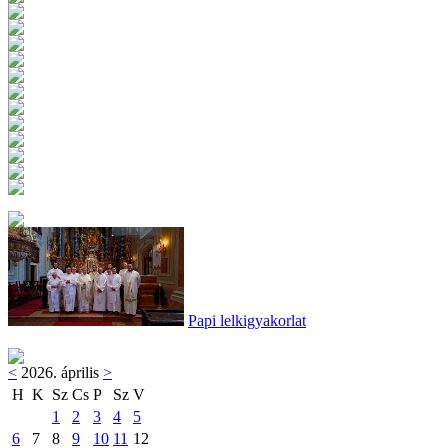
Papi lelkigyakorlat
<
2026. április
>
H
K
Sz
Cs
P
Sz
V
1
2
3
4
5
6
7
8
9
10
11
12