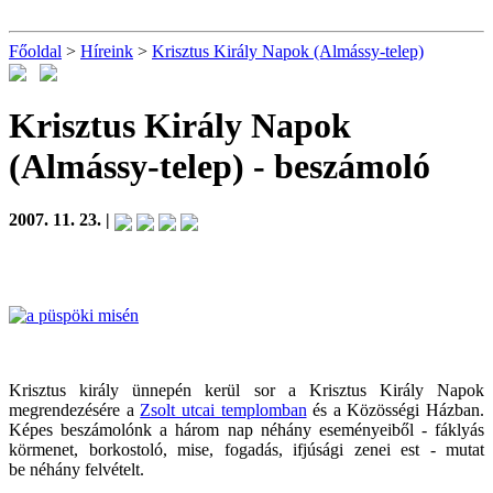
Főoldal
>
Híreink
>
Krisztus Király Napok (Almássy-telep)
Krisztus Király Napok
(Almássy-telep)
- beszámoló
2007. 11. 23. |
Krisztus király ünnepén kerül sor a Krisztus Király Napok
megrendezésére a
Zsolt utcai templomban
és a Közösségi Házban.
Képes beszámolónk a három nap néhány eseményeiből - fáklyás
körmenet, borkostoló, mise, fogadás, ifjúsági zenei est - mutat
be néhány felvételt.