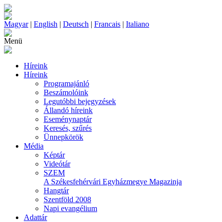
Magyar
|
English
|
Deutsch
|
Francais
|
Italiano
Menü
Híreink
Híreink
Programajánló
Beszámolóink
Legutóbbi bejegyzések
Állandó híreink
Eseménynaptár
Keresés, szűrés
Ünnepkörök
Média
Képtár
Videótár
SZEM
A Székesfehérvári Egyházmegye Magazinja
Hangtár
Szentföld 2008
Napi evangélium
Adattár