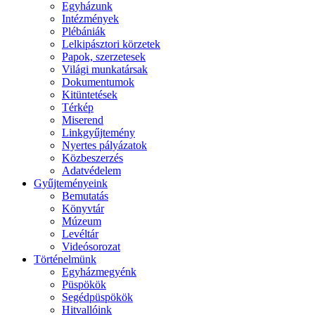
Egyházunk
Intézmények
Plébániák
Lelkipásztori körzetek
Papok, szerzetesek
Világi munkatársak
Dokumentumok
Kitüntetések
Térkép
Miserend
Linkgyűjtemény
Nyertes pályázatok
Közbeszerzés
Adatvédelem
Gyűjteményeink
Bemutatás
Könyvtár
Múzeum
Levéltár
Videósorozat
Történelmünk
Egyházmegyénk
Püspökök
Segédpüspökök
Hitvallóink