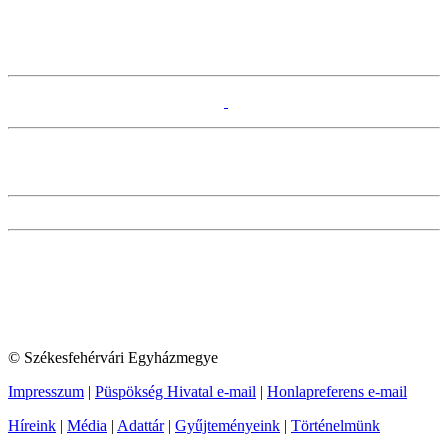
© Székesfehérvári Egyházmegye
Impresszum
|
Püspökség Hivatal e-mail
|
Honlapreferens e-mail
Híreink
|
Média
|
Adattár
|
Gyűjteményeink
|
Történelmünk