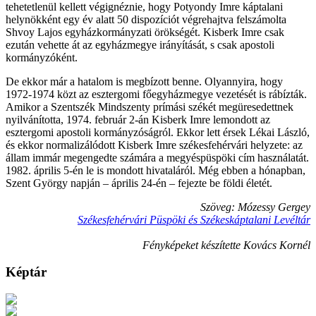
tehetetlenül kellett végignéznie, hogy Potyondy Imre káptalani
helynökként egy év alatt 50 dispozíciót végrehajtva felszámolta
Shvoy Lajos egyházkormányzati örökségét. Kisberk Imre csak
ezután vehette át az egyházmegye irányítását, s csak apostoli
kormányzóként.
De ekkor már a hatalom is megbízott benne. Olyannyira, hogy
1972-1974 közt az esztergomi főegyházmegye vezetését is rábízták.
Amikor a Szentszék Mindszenty prímási székét megüresedettnek
nyilvánította, 1974. február 2-án Kisberk Imre lemondott az
esztergomi apostoli kormányzóságról. Ekkor lett érsek Lékai László,
és ekkor normalizálódott Kisberk Imre székesfehérvári helyzete: az
állam immár megengedte számára a megyéspüspöki cím használatát.
1982. április 5-én le is mondott hivataláról. Még ebben a hónapban,
Szent György napján – április 24-én – fejezte be földi életét.
Szöveg: Mózessy Gergey
Székesfehérvári Püspöki és Székeskáptalani Levéltár
Fényképeket készítette Kovács Kornél
Képtár