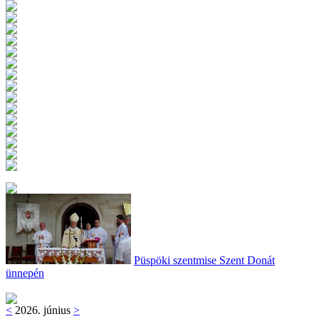
Püspöki szentmise Szent Donát
ünnepén
<
2026. június
>