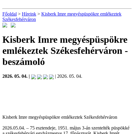
Főoldal
>
Híreink
>
Kisberk Imre megyéspüspökre emlékeztek
Székesfehérváron
Kisberk Imre megyéspüspökre
emlékeztek Székesfehérváron
-
beszámoló
2026. 05. 04. |
| 2026. 05. 04.
Kisberk Imre megyéspüspökre emlékeztek Székesfehérváron
2026.05.04. – 75 esztendeje, 1951. május 3-án szentelték püspökké
a székesfehérvári egyházmegye 17. főpásztorát, Kisberk Imrét.