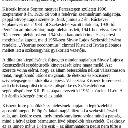
Kisberk Imre a Sopron megyei Peresztegen született 1906.
szeptember 8-án. 1926-tól volt a fehérvári szeminárium hallgatója,
pappá Shvoy Lajos szentelte 1930. június 22-én. Ráckevei
káplánévek után 1934-től Székesfehérvárott hitoktató, 1936-tól
Perkátán adminisztrátor, majd plébános lett, 1941-ben visszakerült
Ráckevére plébánosként. 1949-ben kanonoki címet és esperesi
megbízatást kapott, majd 1950-ben Shvoy Lajos Székesfehérvárra
rendelte. „Vicarius oeconomius” címmel Kisteleki István plébános
mellett lett a székesegyház gyakorlati vezetője.
A diktatúra kiépülésének fojtogató mindennapjaiban Shvoy Lajos a
Szentszéktől segédpüspök kinevezését kérte maga mellé. Azt
szerette volna elérni, hogy az állam beleszólása nélkül választhasson
fiatal, megbízható utódot magának, de életkora és közismert
szívbetegsége is indokolta a lépést. Választása Kisberk Imrére esett,
akit christianapolisi címzetes püspökké és Székesfehérvár
segédpüspökévé XII. Pius pápa nevezett ki 1951. március 11-én. A
hír április közepén érte el az aulát.
Kisberk Imre püspökké szentelésének napjául a legközelebbi
apostolünnepet, Fülöp és Jakab napját tűzte ki a székesfehérvári
aula, ami keddre esett, mely megkönnyíttette volna mind a papság,
mind a hétvégeken bérmaúton lévő püspökök részvételét. Csakhogy
ez az ünnep május 1-jére esik – az államhatalom pedig nem tűrte a