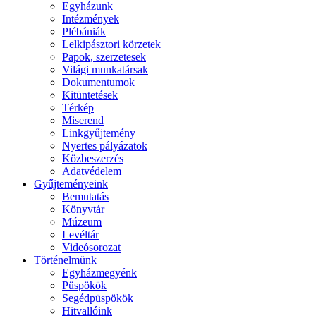
Egyházunk
Intézmények
Plébániák
Lelkipásztori körzetek
Papok, szerzetesek
Világi munkatársak
Dokumentumok
Kitüntetések
Térkép
Miserend
Linkgyűjtemény
Nyertes pályázatok
Közbeszerzés
Adatvédelem
Gyűjteményeink
Bemutatás
Könyvtár
Múzeum
Levéltár
Videósorozat
Történelmünk
Egyházmegyénk
Püspökök
Segédpüspökök
Hitvallóink