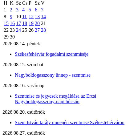
H
K
Sz
Cs
P
Sz
V
1
2
3
4
5
6
7
8
9
10
11
12
13
14
15
16
17
18
19
20
21
22
23
24
25
26
27
28
29
30
2026.08.14. péntek
Székesfehérvár fogadalmi szentmiséje
2026.08.15. szombat
Nagyboldogasszony ünnep - szentmise
2026.08.16. vasárnap
Szentmise és jegyesek megáldása az Ercsi
Nagyboldogasszony-napi búcsún
2026.08.20. csütörtök
Szent István király ünnepén szentmise Székesfehérváron
2026.08.27. csütörtök