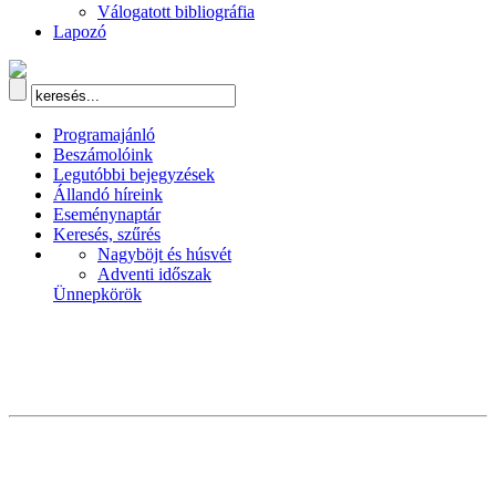
Válogatott bibliográfia
Lapozó
Programajánló
Beszámolóink
Legutóbbi bejegyzések
Állandó híreink
Eseménynaptár
Keresés, szűrés
Nagyböjt és húsvét
Adventi időszak
Ünnepkörök