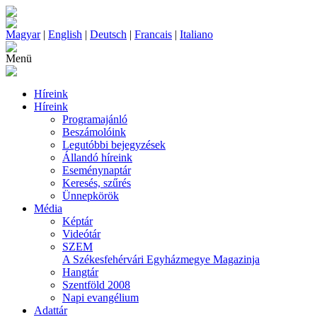
Magyar
|
English
|
Deutsch
|
Francais
|
Italiano
Menü
Híreink
Híreink
Programajánló
Beszámolóink
Legutóbbi bejegyzések
Állandó híreink
Eseménynaptár
Keresés, szűrés
Ünnepkörök
Média
Képtár
Videótár
SZEM
A Székesfehérvári Egyházmegye Magazinja
Hangtár
Szentföld 2008
Napi evangélium
Adattár