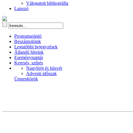
Válogatott bibliográfia
Lapozó
Programajánló
Beszámolóink
Legutóbbi bejegyzések
Állandó híreink
Eseménynaptár
Keresés, szűrés
Nagyböjt és húsvét
Adventi időszak
Ünnepkörök