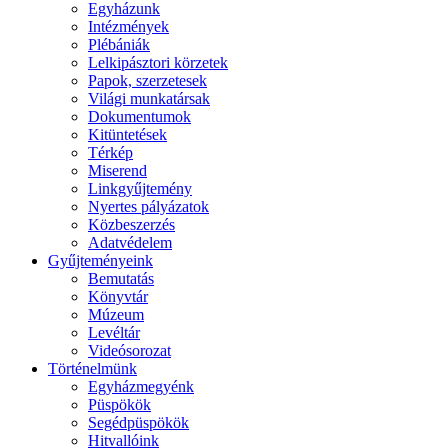
Egyházunk
Intézmények
Plébániák
Lelkipásztori körzetek
Papok, szerzetesek
Világi munkatársak
Dokumentumok
Kitüntetések
Térkép
Miserend
Linkgyűjtemény
Nyertes pályázatok
Közbeszerzés
Adatvédelem
Gyűjteményeink
Bemutatás
Könyvtár
Múzeum
Levéltár
Videósorozat
Történelmünk
Egyházmegyénk
Püspökök
Segédpüspökök
Hitvallóink