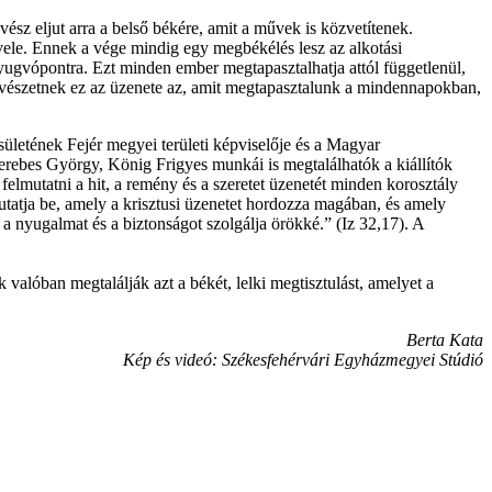
z eljut arra a belső békére, amit a művek is közvetítenek.
 vele. Ennek a vége mindig egy megbékélés lesz az alkotási
nyugvópontra. Ezt minden ember megtapasztalhatja attól függetlenül,
 művészetnek ez az üzenete az, amit megtapasztalunk a mindennapokban,
letének Fejér megyei területi képviselője és a Magyar
rebes György, König Frigyes munkái is megtalálhatók a kiállítók
elmutatni a hit, a remény és a szeretet üzenetét minden korosztály
utatja be, amely a krisztusi üzenetet hordozza magában, és amely
g a nyugalmat és a biztonságot szolgálja örökké.” (Iz 32,17). A
valóban megtalálják azt a békét, lelki megtisztulást, amelyet a
Berta Kata
Kép és videó: Székesfehérvári Egyházmegyei Stúdió