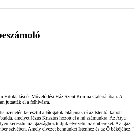
beszámoló
tván Hitoktatási és Művelődési Ház Szent Korona Galériájában. A
juttatták el a felhívásra.
 üzenetén keresztül a látogatók találjanak rá az Istentől kapott
abaddá, amelyet Jézus Krisztus hozott el a mi számunkra. Az Atya
melyen keresztül az igazsághoz tudjuk elvezetni az embereket. Az igazi
 ember szívében. Amely elvezet bennünket Istenhez és az Ő békéjéhez.”