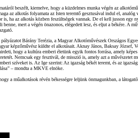
táról beszélt, kiemelve, hogy a küzdelmes munka végén az alkotóművés
aga az alkotás folyamata az Isten teremtő gesztusával indul el, analóg
r is, ha az alkotás közben feszültségek vannak. De el kell jusson egy 
li benne, mert a végén önazonos, elégedett lesz, és eljut a békére. A
azgató.
ti pályázatot Bárány Terézia, a Magyar Alkotóművészek Országos Egyesü
ar képzőművész küldte el alkotásait. Aknay János, Baksay József, Ve
deti, hogy a kultúra emberi életünk egyik fontos forrása, amely képes f
etetét. Nemcsak egy fesztivál, de misszió is, amely azt a művészetet m
mberi szíveket is. Az Ige szerint: Az igazság békét teremt, és az igazsá
nulása” – mondta a MKVE elnöke.
a, hogy a műalkotások révén békességre leljünk önmagunkban, a látogatók 