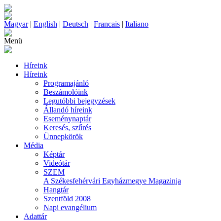
Magyar
|
English
|
Deutsch
|
Francais
|
Italiano
Menü
Híreink
Híreink
Programajánló
Beszámolóink
Legutóbbi bejegyzések
Állandó híreink
Eseménynaptár
Keresés, szűrés
Ünnepkörök
Média
Képtár
Videótár
SZEM
A Székesfehérvári Egyházmegye Magazinja
Hangtár
Szentföld 2008
Napi evangélium
Adattár