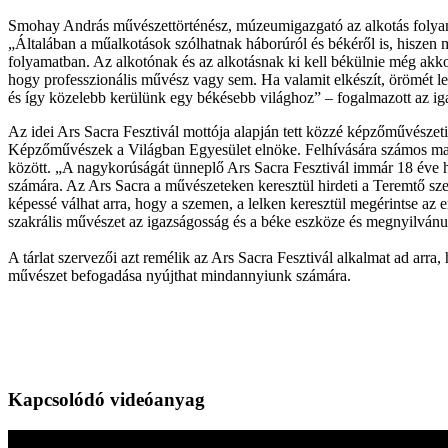
Smohay András művészettörténész, múzeumigazgató az alkotás folyama
„Általában a műalkotások szólhatnak háborúról és békéről is, hiszen m
folyamatban. Az alkotónak és az alkotásnak ki kell békülnie még akko
hogy professzionális művész vagy sem. Ha valamit elkészít, örömét le
és így közelebb kerülünk egy békésebb világhoz” – fogalmazott az ig
Az idei Ars Sacra Fesztivál mottója alapján tett közzé képzőművésze
Képzőművészek a Világban Egyesület elnöke. Felhívására számos magy
között. „A nagykorúságát ünneplő Ars Sacra Fesztivál immár 18 éve hir
számára. Az Ars Sacra a művészeteken keresztül hirdeti a Teremtő szer
képessé válhat arra, hogy a szemen, a lelken keresztül megérintse az e
szakrális művészet az igazságosság és a béke eszköze és megnyilvá
A tárlat szervezői azt remélik az Ars Sacra Fesztivál alkalmat ad arr
művészet befogadása nyújthat mindannyiunk számára.
Kapcsolódó videóanyag