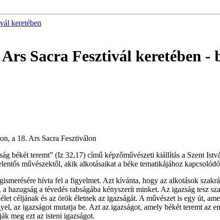
vál keretében
Ars Sacra Fesztivál keretében
- 
on, a 18. Ars Sacra Fesztiválon
ság békét teremt” (Iz 32,17) című képzőművészeti kiállítás a Szent Is
entős művészektől, akik alkotásaikat a béke tematikájához kapcsolódóan 
erésére hívta fel a figyelmet. Azt kívánta, hogy az alkotások szakrális
, a hazugság a tévedés rabságába kényszerít minket. Az igazság tesz sz
i élet céljának és az örök életnek az igazságát. A művészet is egy út, a
gyel, az igazságot mutatja be. Azt az igazságot, amely békét teremt az
ják meg ezt az isteni igazságot.