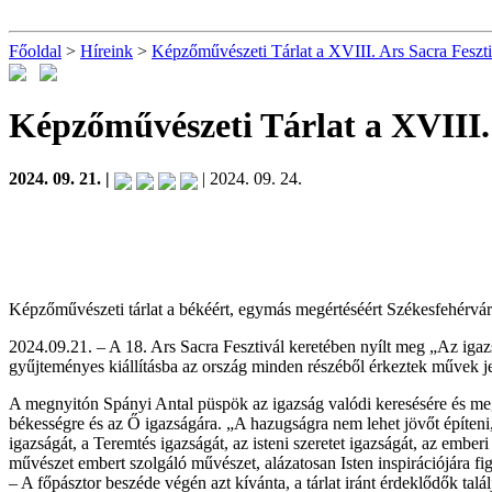
Főoldal
>
Híreink
>
Képzőművészeti Tárlat a XVIII. Ars Sacra Feszti
Képzőművészeti Tárlat a XVIII. 
2024. 09. 21. |
| 2024. 09. 24.
Képzőművészeti tárlat a békéért, egymás megértéséért Székesfehérvár
2024.09.21. – A 18. Ars Sacra Fesztivál keretében nyílt meg „Az igaz
gyűjteményes kiállításba az ország minden részéből érkeztek művek jel
A megnyitón Spányi Antal püspök az igazság valódi keresésére és megism
békességre és az Ő igazságára. „A hazugságra nem lehet jövőt építeni
igazságát, a Teremtés igazságát, az isteni szeretet igazságát, az ember
művészet embert szolgáló művészet, alázatosan Isten inspirációjára fi
– A főpásztor beszéde végén azt kívánta, a tárlat iránt érdeklődők talál