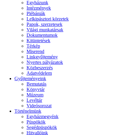
Egyházunk
Intézmények
Plébániák
Lelkipásztori körzetek
Papok, szerzetesek
Világi munkatársak
Dokumentumok
Kitüntetések
Térkép
Miserend
Linkgyűjtemény
Nyertes pályázatok
Közbeszerzés
Adatvédelem
Gyűjteményeink
Bemutatás
Könyvtár
Múzeum
Levéltár
Videósorozat
Történelmünk
Egyházmegyénk
Püspökök
Segédpüspökök
Hitvallóink