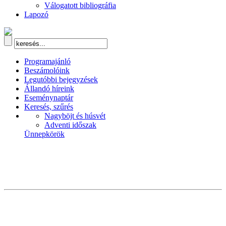
Válogatott bibliográfia
Lapozó
Programajánló
Beszámolóink
Legutóbbi bejegyzések
Állandó híreink
Eseménynaptár
Keresés, szűrés
Nagyböjt és húsvét
Adventi időszak
Ünnepkörök