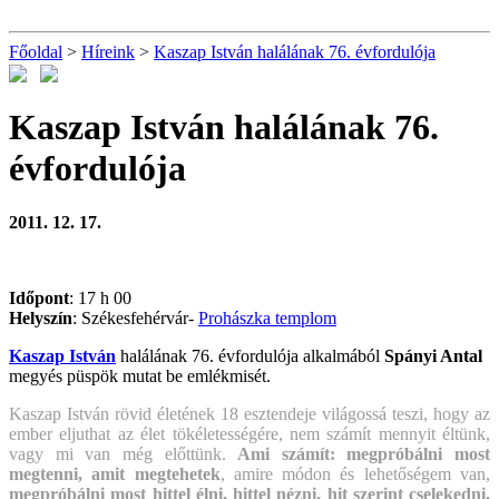
Főoldal
>
Híreink
>
Kaszap István halálának 76. évfordulója
Kaszap István halálának 76.
évfordulója
2011. 12. 17.
Időpont
: 17 h 00
Helyszín
: Székesfehérvár-
Prohászka templom
Kaszap István
halálának 76. évfordulója alkalmából
Spányi Antal
megyés püspök mutat be emlékmisét.
Kaszap István rövid életének 18 esztendeje világossá teszi, hogy az
ember eljuthat az élet tökéletességére, nem számít mennyit éltünk,
vagy mi van még előttünk.
Ami számít: megpróbálni most
megtenni, amit megtehetek
, amire módon és lehetőségem van,
megpróbálni most hittel élni, hittel nézni, hit szerint cselekedni.