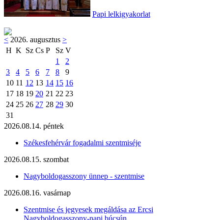
Papi lelkigyakorlat
<
2026. augusztus
>
H
K
Sz
Cs
P
Sz
V
1
2
3
4
5
6
7
8
9
10
11
12
13
14
15
16
17
18
19
20
21
22
23
24
25
26
27
28
29
30
31
2026.08.14. péntek
Székesfehérvár fogadalmi szentmiséje
2026.08.15. szombat
Nagyboldogasszony ünnep - szentmise
2026.08.16. vasárnap
Szentmise és jegyesek megáldása az Ercsi
Nagyboldogasszony-napi búcsún