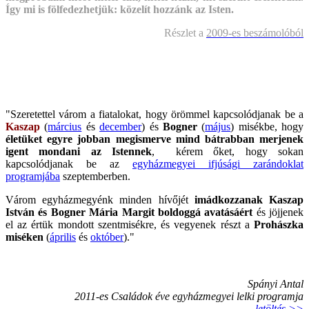
Így mi is fölfedezhetjük: közelít hozzánk az Isten.
Részlet a
2009-es beszámolóból
"Szeretettel várom a fiatalokat, hogy örömmel kapcsolódjanak be a
Kaszap
(
március
és
december
) és
Bogner
(
május
) misékbe, hogy
életüket egyre jobban megismerve mind bátrabban merjenek
igent mondani az Istennek
, kérem őket, hogy sokan
kapcsolódjanak be az
egyházmegyei ifjúsági zarándoklat
programjába
szeptemberben.
Várom egyházmegyénk minden hívőjét
imádkozzanak Kaszap
István és Bogner Mária Margit boldoggá avatásáért
és jöjjenek
el az értük mondott szentmisékre, és vegyenek részt a
Prohászka
miséken
(
április
és
október
)."
Spányi Antal
2011-es Családok éve egyházmegyei lelki programja
letöltés >>