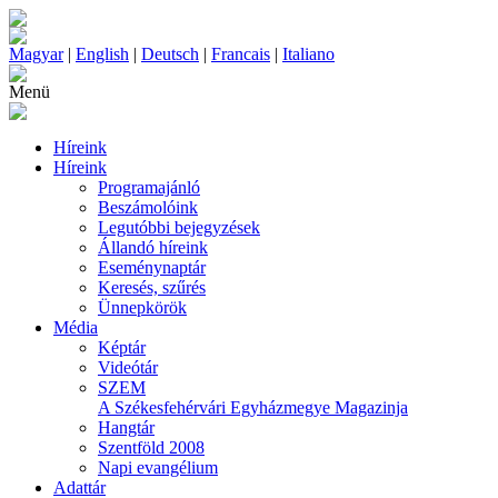
Magyar
|
English
|
Deutsch
|
Francais
|
Italiano
Menü
Híreink
Híreink
Programajánló
Beszámolóink
Legutóbbi bejegyzések
Állandó híreink
Eseménynaptár
Keresés, szűrés
Ünnepkörök
Média
Képtár
Videótár
SZEM
A Székesfehérvári Egyházmegye Magazinja
Hangtár
Szentföld 2008
Napi evangélium
Adattár