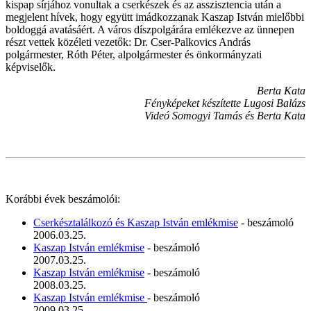
kispap sírjához vonultak a cserkészek és az asszisztencia után a
megjelent hívek, hogy együtt imádkozzanak Kaszap István mielőbbi
boldoggá avatásáért. A város díszpolgárára emlékezve az ünnepen
részt vettek közéleti vezetők: Dr. Cser-Palkovics András
polgármester, Róth Péter, alpolgármester és önkormányzati
képviselők.
Berta Kata
Fényképeket készítette Lugosi Balázs
Videó Somogyi Tamás és Berta Kata
Korábbi évek beszámolói:
Cserkésztalálkozó és Kaszap István emlékmise
- beszámoló
2006.03.25.
Kaszap István emlékmise
- beszámoló
2007.03.25.
Kaszap István emlékmise
- beszámoló
2008.03.25.
Kaszap István emlékmise
- beszámoló
2009.03.25.