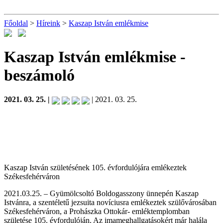
Főoldal
>
Híreink
>
Kaszap István emlékmise
Kaszap István emlékmise
-
beszámoló
2021. 03. 25. |
| 2021. 03. 25.
Kaszap István születésének 105. évfordulójára emlékeztek
Székesfehérváron
2021.03.25. – Gyümölcsoltó Boldogasszony ünnepén Kaszap
Istvánra, a szentéletű jezsuita novíciusra emlékeztek szülővárosában
Székesfehérváron, a Prohászka Ottokár- emléktemplomban
születése 105. évfordulóján. Az imameghallgatásokért már halála