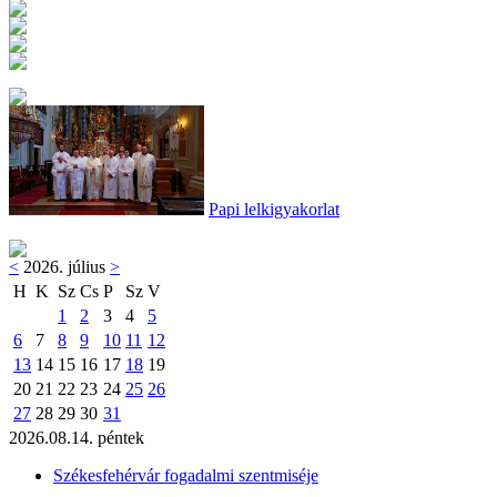
Papi lelkigyakorlat
<
2026. július
>
H
K
Sz
Cs
P
Sz
V
1
2
3
4
5
6
7
8
9
10
11
12
13
14
15
16
17
18
19
20
21
22
23
24
25
26
27
28
29
30
31
2026.08.14. péntek
Székesfehérvár fogadalmi szentmiséje