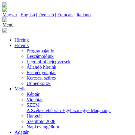
Magyar
|
English
|
Deutsch
|
Francais
|
Italiano
Menü
Híreink
Híreink
Programajánló
Beszámolóink
Legutóbbi bejegyzések
Állandó híreink
Eseménynaptár
Keresés, szűrés
Ünnepkörök
Média
Képtár
Videótár
SZEM
A Székesfehérvári Egyházmegye Magazinja
Hangtár
Szentföld 2008
Napi evangélium
Adattár