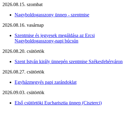
2026.08.15. szombat
Nagyboldogasszony ünnep - szentmise
2026.08.16. vasárnap
Szentmise és jegyesek megáldása az Ercsi
Nagyboldogasszony-napi búcsún
2026.08.20. csütörtök
Szent István király ünnepén szentmise Székesfehérváron
2026.08.27. csütörtök
Egyházmegyés papi zarándoklat
2026.09.03. csütörtök
Első csütörtöki Eucharisztia ünnep (Ciszterci)