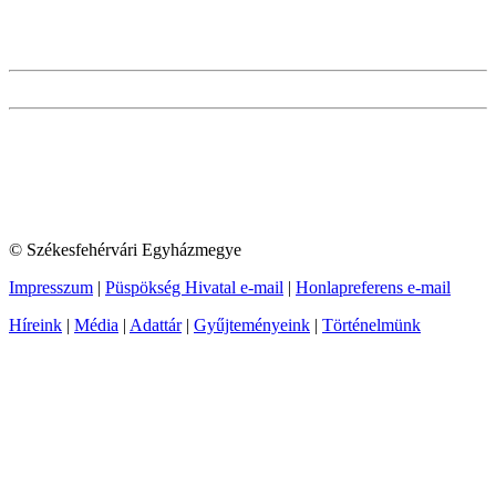
© Székesfehérvári Egyházmegye
Impresszum
|
Püspökség Hivatal e-mail
|
Honlapreferens e-mail
Híreink
|
Média
|
Adattár
|
Gyűjteményeink
|
Történelmünk