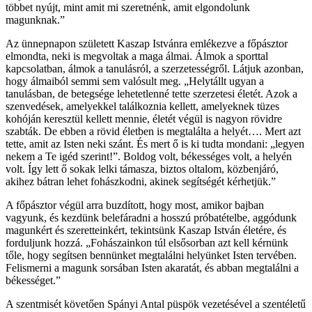
többet nyújt, mint amit mi szeretnénk, amit elgondolunk
magunknak.”
Az ünnepnapon született Kaszap Istvánra emlékezve a főpásztor
elmondta, neki is megvoltak a maga álmai. Álmok a sporttal
kapcsolatban, álmok a tanulásról, a szerzetességről. Látjuk azonban,
hogy álmaiból semmi sem valósult meg. „Helytállt ugyan a
tanulásban, de betegsége lehetetlenné tette szerzetesi életét. Azok a
szenvedések, amelyekkel találkoznia kellett, amelyeknek tüzes
kohóján keresztül kellett mennie, életét végül is nagyon rövidre
szabták. De ebben a rövid életben is megtalálta a helyét…. Mert azt
tette, amit az Isten neki szánt. És mert ő is ki tudta mondani: „legyen
nekem a Te igéd szerint!”. Boldog volt, békességes volt, a helyén
volt. Így lett ő sokak lelki támasza, biztos oltalom, közbenjáró,
akihez bátran lehet fohászkodni, akinek segítségét kérhetjük.”
A főpásztor végül arra buzdított, hogy most, amikor bajban
vagyunk, és kezdünk belefáradni a hosszú próbatételbe, aggódunk
magunkért és szeretteinkért, tekintsünk Kaszap István életére, és
forduljunk hozzá. „Fohászainkon túl elsősorban azt kell kérnünk
tőle, hogy segítsen bennünket megtalálni helyünket Isten tervében.
Felismerni a magunk sorsában Isten akaratát, és abban megtalálni a
békességet.”
A szentmisét követően Spányi Antal püspök vezetésével a szentéletű