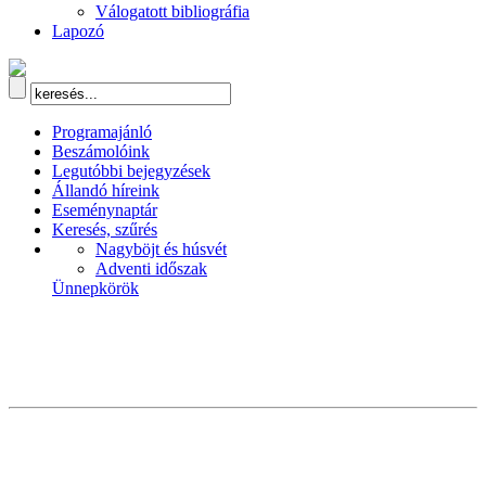
Válogatott bibliográfia
Lapozó
Programajánló
Beszámolóink
Legutóbbi bejegyzések
Állandó híreink
Eseménynaptár
Keresés, szűrés
Nagyböjt és húsvét
Adventi időszak
Ünnepkörök