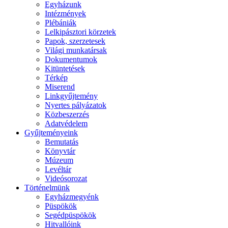
Egyházunk
Intézmények
Plébániák
Lelkipásztori körzetek
Papok, szerzetesek
Világi munkatársak
Dokumentumok
Kitüntetések
Térkép
Miserend
Linkgyűjtemény
Nyertes pályázatok
Közbeszerzés
Adatvédelem
Gyűjteményeink
Bemutatás
Könyvtár
Múzeum
Levéltár
Videósorozat
Történelmünk
Egyházmegyénk
Püspökök
Segédpüspökök
Hitvallóink