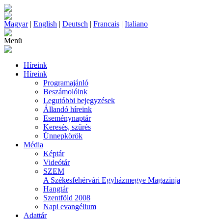
Magyar
|
English
|
Deutsch
|
Francais
|
Italiano
Menü
Híreink
Híreink
Programajánló
Beszámolóink
Legutóbbi bejegyzések
Állandó híreink
Eseménynaptár
Keresés, szűrés
Ünnepkörök
Média
Képtár
Videótár
SZEM
A Székesfehérvári Egyházmegye Magazinja
Hangtár
Szentföld 2008
Napi evangélium
Adattár