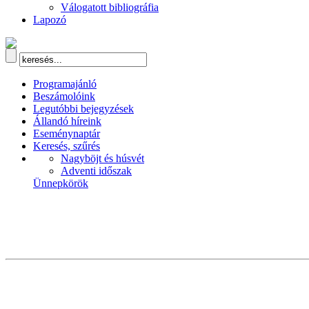
Válogatott bibliográfia
Lapozó
Programajánló
Beszámolóink
Legutóbbi bejegyzések
Állandó híreink
Eseménynaptár
Keresés, szűrés
Nagyböjt és húsvét
Adventi időszak
Ünnepkörök