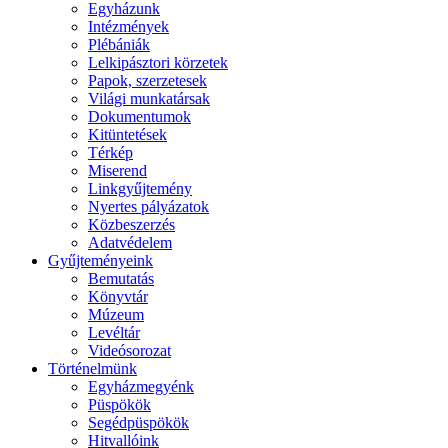
Egyházunk
Intézmények
Plébániák
Lelkipásztori körzetek
Papok, szerzetesek
Világi munkatársak
Dokumentumok
Kitüntetések
Térkép
Miserend
Linkgyűjtemény
Nyertes pályázatok
Közbeszerzés
Adatvédelem
Gyűjteményeink
Bemutatás
Könyvtár
Múzeum
Levéltár
Videósorozat
Történelmünk
Egyházmegyénk
Püspökök
Segédpüspökök
Hitvallóink