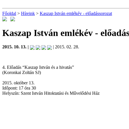
Főoldal
>
Híreink
>
Kaszap István emlékév - előadássorozat
Kaszap István emlékév - előadá
2015. 10. 13. |
| 2015. 02. 28.
4. Előadás “Kaszap István és a hivatás”
(Koronkai Zoltán SJ)
2015. október 13.
Időpont: 17 óra 30
Helyszín: Szent István Hitoktatási és Művelődési Ház