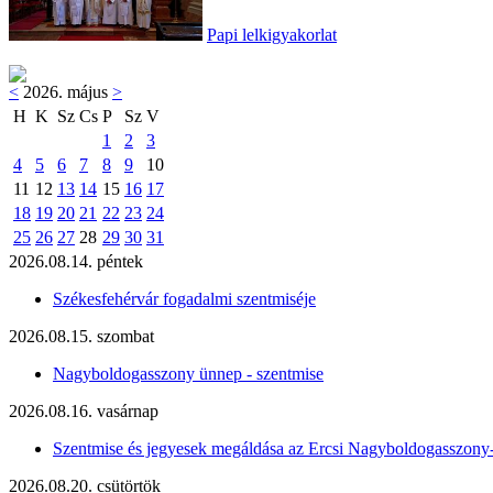
Papi lelkigyakorlat
<
2026. május
>
H
K
Sz
Cs
P
Sz
V
1
2
3
4
5
6
7
8
9
10
11
12
13
14
15
16
17
18
19
20
21
22
23
24
25
26
27
28
29
30
31
2026.08.14. péntek
Székesfehérvár fogadalmi szentmiséje
2026.08.15. szombat
Nagyboldogasszony ünnep - szentmise
2026.08.16. vasárnap
Szentmise és jegyesek megáldása az Ercsi Nagyboldogasszony
2026.08.20. csütörtök