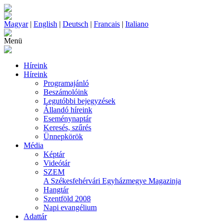
Magyar
|
English
|
Deutsch
|
Francais
|
Italiano
Menü
Híreink
Híreink
Programajánló
Beszámolóink
Legutóbbi bejegyzések
Állandó híreink
Eseménynaptár
Keresés, szűrés
Ünnepkörök
Média
Képtár
Videótár
SZEM
A Székesfehérvári Egyházmegye Magazinja
Hangtár
Szentföld 2008
Napi evangélium
Adattár