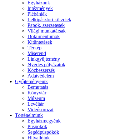
Egyházunk
Intézmények
Plébániák
Lelkipásztori körzetek
Papok, szerzetesek
Világi munkatársak
Dokumentumok
Kitüntetések
Térkép
Miserend
Linkgyűjtemény
Nyertes pályázatok
Közbeszerzés
Adatvédelem
Gyűjteményeink
Bemutatás
Könyvtár
Múzeum
Levéltár
Videósorozat
Történelmünk
Egyházmegyénk
Püspökök
Segédpüspökök
Hitvallóink