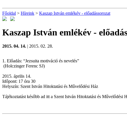
Főoldal
>
Híreink
>
Kaszap István emlékév - előadássorozat
Kaszap István emlékév - előadá
2015. 04. 14.
| 2015. 02. 28.
1. Előadás: “Jezsuita motiváció és nevelés”
(Holczinger Ferenc SJ)
2015. április 14.
Időpont: 17 óra 30
Helyszín: Szent István Hitoktatási és Művelődési Ház
Tájékoztatást később ad itt a Szent István Hitoktatási és Művelődési 