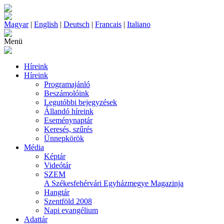
Magyar
|
English
|
Deutsch
|
Francais
|
Italiano
Menü
Híreink
Híreink
Programajánló
Beszámolóink
Legutóbbi bejegyzések
Állandó híreink
Eseménynaptár
Keresés, szűrés
Ünnepkörök
Média
Képtár
Videótár
SZEM
A Székesfehérvári Egyházmegye Magazinja
Hangtár
Szentföld 2008
Napi evangélium
Adattár