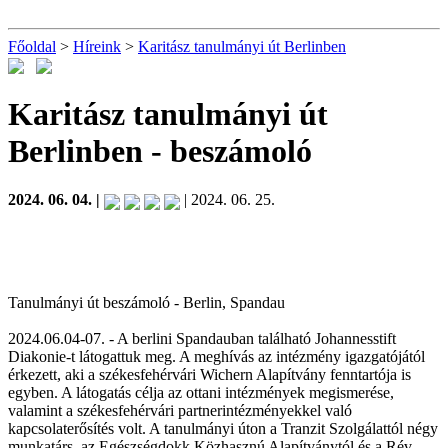
Főoldal
>
Híreink
>
Karitász tanulmányi út Berlinben
Karitász tanulmányi út
Berlinben
- beszámoló
2024. 06. 04. |
| 2024. 06. 25.
Tanulmányi út beszámoló - Berlin, Spandau
2024.06.04-07. - A berlini Spandauban található Johannesstift
Diakonie-t látogattuk meg. A meghívás az intézmény igazgatójától
érkezett, aki a székesfehérvári Wichern Alapítvány fenntartója is
egyben. A látogatás célja az ottani intézmények megismerése,
valamint a székesfehérvári partnerintézményekkel való
kapcsolaterősítés volt. A tanulmányi úton a Tranzit Szolgálattól négy
munkatárs, az Egészségdokk Közhasznú Alapítványtól és a Rév