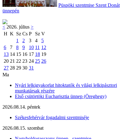
Püspöki szentmise Szent Donát
ünnepén
<
2026. július
>
H
K
Sz
Cs
P
Sz
V
1
2
3
4
5
6
7
8
9
10
11
12
13
14
15
16
17
18
19
20
21
22
23
24
25
26
27
28
29
30
31
Ma
Nyári lelkigyakorlat hitoktatók és világi lelkipásztori
munkatársak részére
Első csütörtöki Eucharisztia ünnep (Öreghegy)
2026.08.14. péntek
Székesfehérvár fogadalmi szentmiséje
2026.08.15. szombat
Nagyboldogasszony ünnep - szentmise