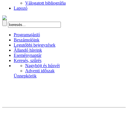
Válogatott bibliográfia
Lapozó
Programajánló
Beszámolóink
Legutóbbi bejegyzések
Állandó híreink
Eseménynaptár
Keresés, szűrés
Nagyböjt és húsvét
Adventi időszak
Ünnepkörök