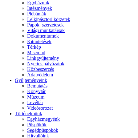
Egyházunk
Intézmények
Plébániák
Lelkipásztori körzetek
Papok, szerzetesek
Világi munkatársak
Dokumentumok
Kitüntetések
Térkép
Miserend
Linkgyűjtemény
Nyertes pályázatok
Közbeszerzés
Adatvédelem
Gyűjteményeink
Bemutatás
Könyvtár
Múzeum
Levéltár
Videósorozat
Történelmünk
Egyházmegyénk
Püspökök
Segédpüspökök
Hitvallóink